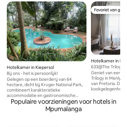
Favoriet van gas
Favoriet van gas
Hotelkamer in Pre
633@The Trilogy i
Hotelkamer in Kiepersol
Geniet van een mo
Bij ons - het is persoonlijk!
Trilogy in Menlyn 
Gelegen op een boerderij van 64
van Pretoria. Dit
hectare, dicht bij Kruger National Park,
kookgelegenheid 
combineert karakteristieke
tweepersoonsbed,
accommodatie en gastronomische
een volledig uitge
Populaire voorzieningen voor hotels in
gerechten en een schuilplaats met
Ontspan met snelle
boswandelingen en boerderijtours in
Mpumalanga
of verken de resta
het Lowveld. Gekozen tot beste kleine
entertainment op
boetiekhotel in Zuid-Afrika. Wij nodigen
afstand. Gasten h
je uit om je energie en kracht te
zwembad op het da