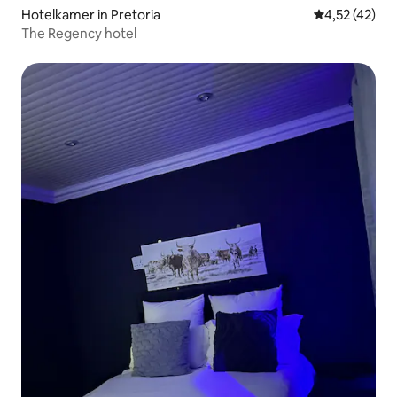
Hotelkamer in Pretoria
Gemiddelde be
4,52 (42)
The Regency hotel