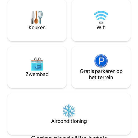
herstellen in onze spa ter plaatse, terwijl
beveiliging. Deze st
je lichaam, geest en ziel in balans brengt.
de buurt van bez
De capabele handen van uitstekende,
je niet mag missen
goed opgeleide therapeuten zullen je
overgeven aan een spa-ervaring die je
Keuken
Wifi
verfrist, gerevitaliseerd en verjongd zal
maken.
Gratis parkeren op
Zwembad
het terrein
Airconditioning