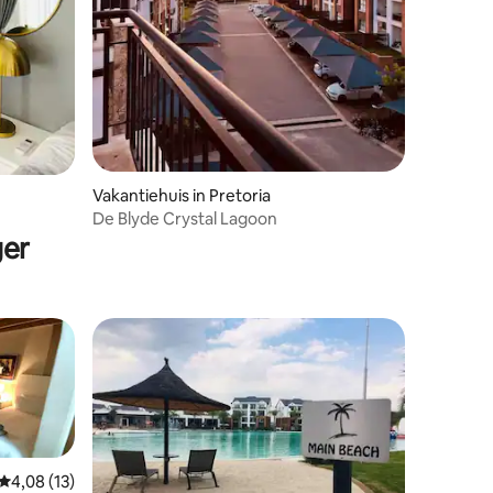
ecensies
Vakantiehuis in Pretoria
De Blyde Crystal Lagoon
ger
Gemiddelde beoordeling van 4,08 uit 5, 13 recensies
4,08 (13)