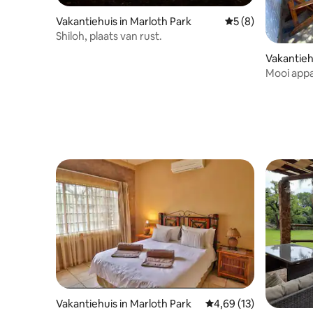
Vakantiehuis in Marloth Park
Gemiddelde beoord
5 (8)
Shiloh, plaats van rust.
Vakantiehu
Mooi app
veilige o
Vakantiehuis in Marloth Park
Gemiddelde beoordelin
4,69 (13)