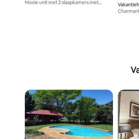
Mooie unit met 2 slaapkamers met
Vakantieh
zwembad en rust.
Charmante
weelderig
Va