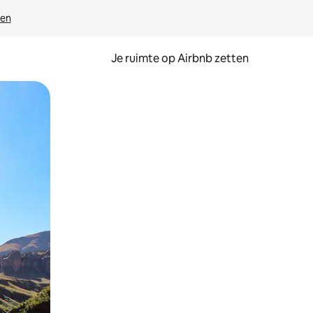
ven
Je ruimte op Airbnb zetten
ken of swipen.