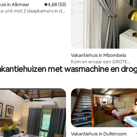
uis in Alkmaar
Gemiddelde beoordeling van 4,68 uit 5, 53 r
4,68 (53)
 unit met 2 slaapkamers in de
e Lowveld-tuin
Vakantiehuis in Mbombela
Kom en ervaar een GROTE
kantiehuizen met wasmachine en dro
accommodatie Lifestyle..!!
Vakantiehuis in Dullstroom