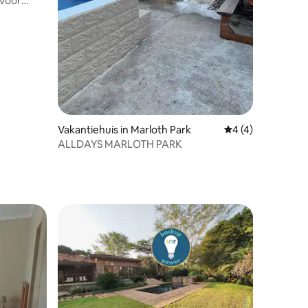
 voor
recensies
Vakantiehuis in Marloth Park
Gemiddelde beoord
4 (4)
ALLDAYS MARLOTH PARK