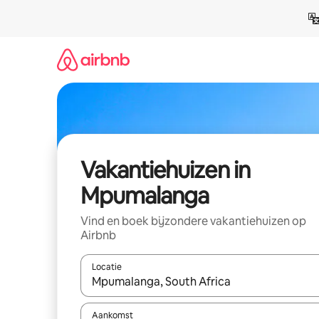
Ga
direct
naar
inhoud
Vakantiehuizen in
Mpumalanga
Vind en boek bijzondere vakantiehuizen op
Airbnb
Locatie
Wanneer er suggesties beschikbaar zijn, maak je 
Aankomst