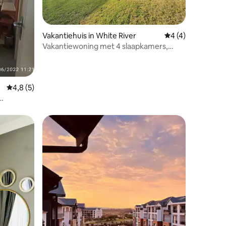
Vakantiehuis in White River
Gemiddelde beoord
4 (4)
ecensies
Vakantiewoning met 4 slaapkamers,
Bayhill, White River
Gemiddelde beoordeling van 4,8 uit 5, 5 recensies
4,8 (5)