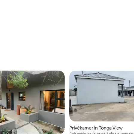
ling van 5 uit 5, 18 recensies
Privékamer in Tonga View