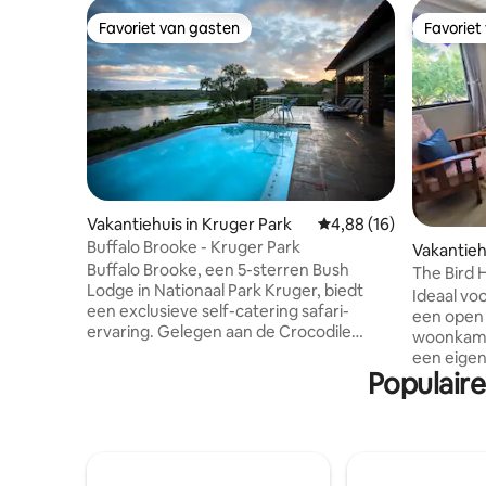
Favoriet van gasten
Favoriet
Favoriet van gasten
Favoriet
Vakantiehuis in Kruger Park
Gemiddelde beoordeling
4,88 (16)
Buffalo Brooke - Kruger Park
Vakantieh
Buffalo Brooke, een 5-sterren Bush
The Bird 
Lodge in Nationaal Park Kruger, biedt
10
Ideaal voo
een exclusieve self-catering safari-
een open 
ervaring. Gelegen aan de Crocodile
woonkame
River, biedt het een stoel op de eerste rij
een eige
voor zonsopgang-serenades door
Populaire
inloopdou
zonnevogels, de levendige bezigheden
een queen
van de ijsvogel en de aanwezigheid van
heeft 2 e
krokodillen, nijlpaarden en de Big Five.
snelle WiFi. De ruime lounge hee
De lodge beschikt over privédekken,
open haar
zwembaden en een adembenemend
een grote