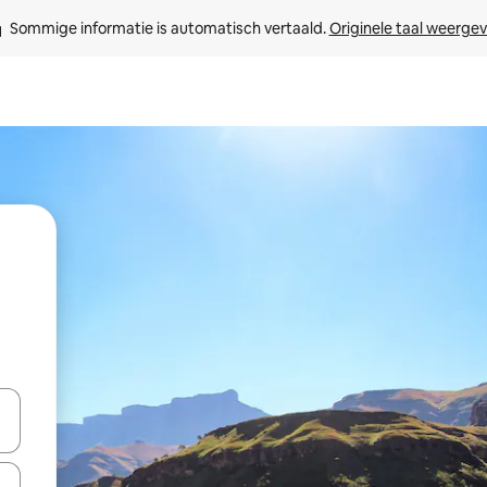
Sommige informatie is automatisch vertaald. 
Originele taal weerge
een keuze met je de pijltjestoetsen omhoog en omlaag, óf door te tik