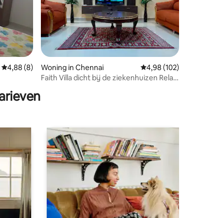
Gemiddelde beoordeling van 4,88 uit 5, 8 recensies
4,88 (8)
Woning in Chennai
Gemiddelde beoordeling
4,98 (102)
ecensies
Faith Villa dicht bij de ziekenhuizen Rela
en Balaji
arieven