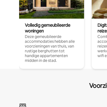
Volledig gemeubileerde
Digi
woningen
reiz
Deze gemeubileerde
Comf
accommodaties hebben alle
acco
voorzieningen van thuis, van
reize
rustige berghutten tot
werke
handige appartementen
wifi 
midden in de stad.
Voorzi