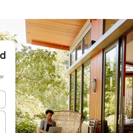
nd
er
een keuze met je de pijltjestoetsen omhoog en omlaag, óf door te tik