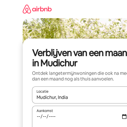
Ga
direct
naar
inhoud
Verblijven van een maa
in Mudichur
Ontdek langetermijnwoningen die ook na me
dan een maand nog als thuis aanvoelen.
Locatie
Wanneer er suggesties beschikbaar zijn, maak je 
Aankomst