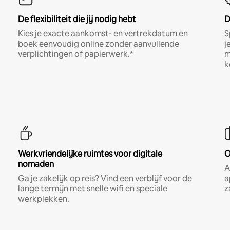
De flexibiliteit die jij nodig hebt
D
Kies je exacte aankomst- en vertrekdatum en
S
boek eenvoudig online zonder aanvullende
j
verplichtingen of papierwerk.*
m
k
Werkvriendelijke ruimtes voor digitale
O
nomaden
A
Ga je zakelijk op reis? Vind een verblijf voor de
a
lange termijn met snelle wifi en speciale
z
werkplekken.