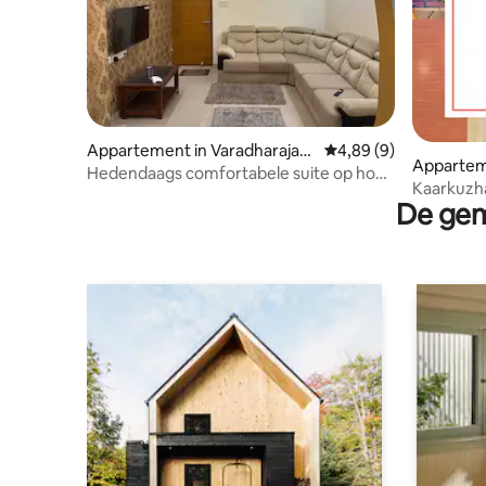
Appartement in Varadharajap
Gemiddelde beoordelin
4,89 (9)
Appartem
uram
Hedendaags comfortabele suite op hoge
Kaarkuzhal
verdieping
De gem
luchthav