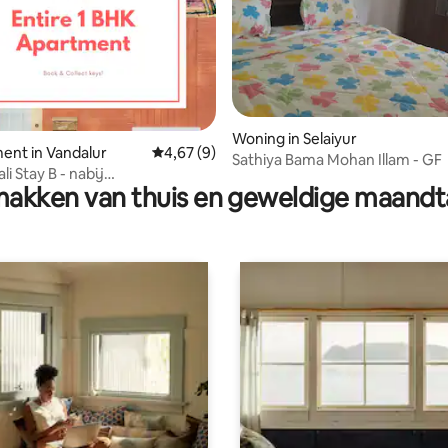
g van 4,89 uit 5, 9 recensies
Woning in Selaiyur
ent in Vandalur
Gemiddelde beoordeling van 4,67 uit 5, 9 r
4,67 (9)
Sathiya Bama Mohan Illam - GF
i Stay B - nabij
akken van thuis en geweldige maandt
en/Kilambakkam