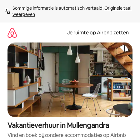
Ga
Sommige informatie is automatisch vertaald. 
Originele taal 
direct
weergeven
naar
inhoud
Je ruimte op Airbnb zetten
Vakantieverhuur in Mullengandra
Vind en boek bijzondere accommodaties op Airbnb