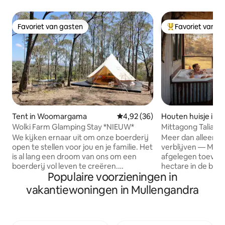
Favoriet van gasten
Favoriet van g
Favoriet van gasten
Topfavoriet van 
Tent in Woomargama
Gemiddelde beoordeling van 4,9
4,92 (36)
Houten huisje in E
Wolki Farm Glamping Stay *NIEUW*
Mittagong Talia | 
sterrennachten
We kijken ernaar uit om onze boerderij
Meer dan alleen e
open te stellen voor jou en je familie. Het
verblijven — Mitta
is al lang een droom van ons om een
afgelegen toevluc
boerderij vol leven te creëren.
hectare in de bus
Populaire voorzieningen in
Runderen, kippen, varkens, bijen... en
Chiltern-Mt Pilot N
mensen! We hebben een prachtige plek
minuten van Beec
vakantiewoningen in Mullengandra
uitgekozen op onze boerderij in
om je te helpen to
Woomargama, Nieuw-Zuid-Wales, in
Geniet van het bu
een licht houten land met een
stilte van de bush
fantastisch uitzicht op de
haardvuur met een