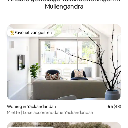
Mullengandra
Favoriet van gasten
Topfavoriet van gasten
Woning in Yackandandah
Gemiddelde
5 (43)
Miette | Luxe accommodatie Yackandandah