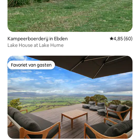
Kampeerboerderij in Ebden
Gemiddelde be
4,85 (60)
Lake House at Lake Hume
Favoriet van gasten
Favoriet van gasten