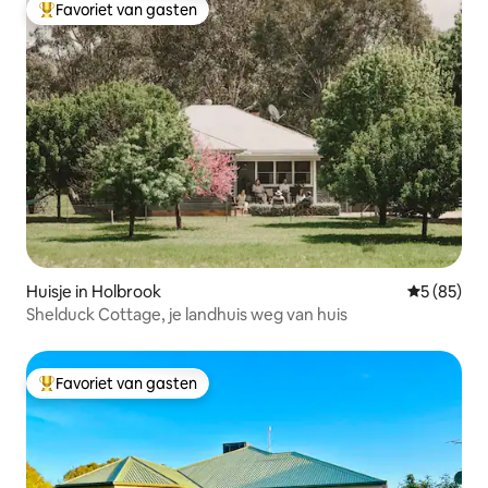
Favoriet van gasten
Topfavoriet van gasten
Huisje in Holbrook
Gemiddelde
5 (85)
Shelduck Cottage, je landhuis weg van huis
Favoriet van gasten
Topfavoriet van gasten