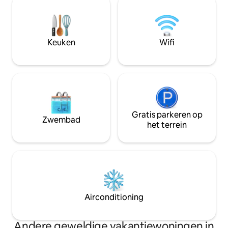
zonsondergang. Wij nodigen je uit om te
boek. Geschikt vo
verblijven in onze glamping tent met
personen. Het mee
vrijstaande badkamer en
koppels en volwa
kampkeukenfaciliteiten. Ontbijtmanden
natuurlijke bosri
Keuken
Wifi
beschikbaar tegen extra kosten: verse
het oneffen terrei
eieren van de boerderij, Wolki Bacon,
het niet geschikt
zelfgemaakte relish & zuurdesem
de 12 jaar.
Gratis parkeren op
Zwembad
het terrein
Airconditioning
Andere geweldige vakantiewoningen in