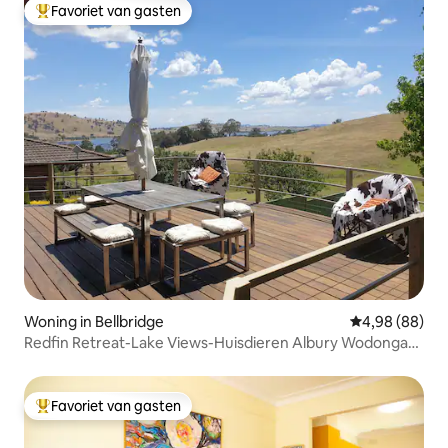
Favoriet van gasten
Topfavoriet van gasten
Woning in Bellbridge
Gemiddelde be
4,98 (88)
Redfin Retreat-Lake Views-Huisdieren Albury Wodonga
WIFI
Favoriet van gasten
Topfavoriet van gasten