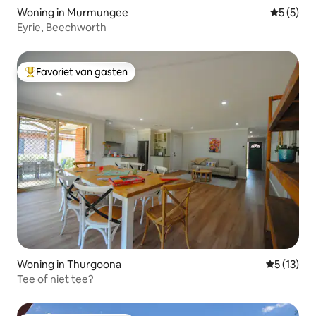
Woning in Murmungee
Gemiddeld
5 (5)
Eyrie, Beechworth
Favoriet van gasten
Topfavoriet van gasten
Woning in Thurgoona
Gemiddelde
5 (13)
Tee of niet tee?