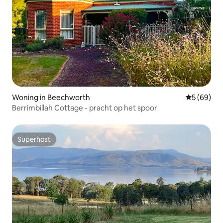
Woning in Beechworth
Gemiddelde
5 (69)
Berrimbillah Cottage - pracht op het spoor
Superhost
Superhost