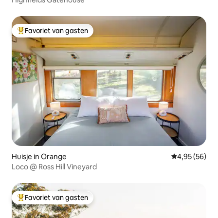
Favoriet van gasten
Topfavoriet van gasten
Huisje in Orange
Gemiddelde be
4,95 (56)
Loco @ Ross Hill Vineyard
Favoriet van gasten
Topfavoriet van gasten