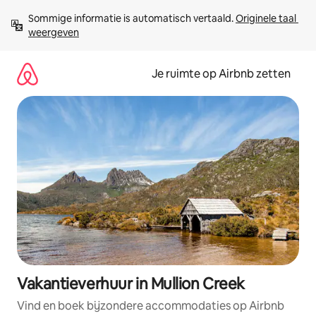
Ga
Sommige informatie is automatisch vertaald. 
Originele taal 
direct
weergeven
naar
inhoud
Je ruimte op Airbnb zetten
Vakantieverhuur in Mullion Creek
Vind en boek bijzondere accommodaties op Airbnb