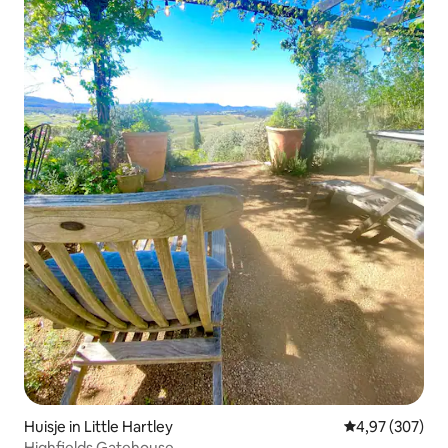
Huisje in Little Hartley
Gemiddelde beo
4,97 (307)
Highfields Gatehouse