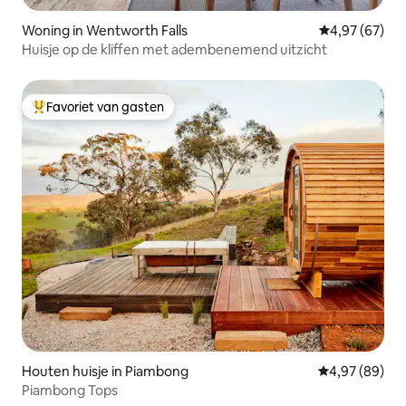
Woning in Wentworth Falls
Gemiddelde be
4,97 (67)
Huisje op de kliffen met adembenemend uitzicht
Favoriet van gasten
Topfavoriet van gasten
Houten huisje in Piambong
Gemiddelde be
4,97 (89)
Piambong Tops