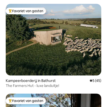
Favoriet van gasten
Topfavoriet van gasten
Kampeerboerderij in Bathurst
Gemiddelde
5 (45)
The Farmers Hut - luxe landuitje!
Favoriet van gasten
Topfavoriet van gasten