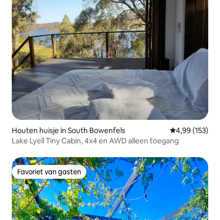
Houten huisje in South Bowenfels
Gemiddelde beo
4,99 (153)
Lake Lyell Tiny Cabin, 4x4 en AWD alleen toegang
Favoriet van gasten
Favoriet van gasten