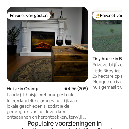
Favoriet van gasten
Favoriet van g
Favoriet van gasten
Topfavoriet van 
Tiny house in Bu
e
Privéverblijf zond
wijnstreek Mudg
Little Birdy ligt h
25 hectare op sle
Mudgee en is een p
huis gemaakt voo
Huisje in Orange
Gemiddelde beoordeling van 4,96
4,96 (209)
en sterrenlicht na
Landelijk huisje met houtgestookt
buitenbad, kijk na
bubbelbad
In een landelijke omgeving, rijk aan
schemering en de
lokale geschiedenis, zodat je de
onze vriendelijke
geneugten van het leven kunt
een panoramisch u
ontspannen en herontdekken, terwijl op
Cooyal Plains en M
Populaire voorzieningen in
slechts enkele minuten van de
perfecte ontsnapp
bekroonde restaurants en