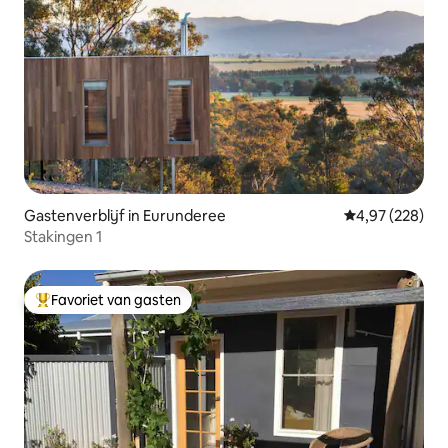
Gastenverblijf in Eurunderee
Gemiddelde beo
4,97 (228)
Stakingen 1
Favoriet van gasten
Topfavoriet van gasten