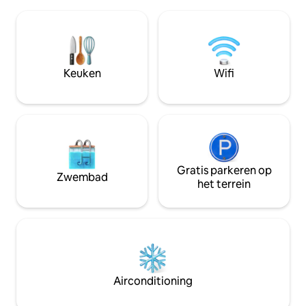
en bieden een spec
slechts drie stappen. Geniet van
de zonsopgang ov
voorzieningen zoals wifi, een volledig
het je gezellig bij
uitgeruste keuken, een grote
eigen bubbelbad 
slaapkamer, een slaapbank,
slechts 15 minuten
beddengoed en handdoeken en
stadscentrum. Wo
Keuken
Wifi
beveiligde parkeergelegenheid met een
schone berglucht,
poort. Een rustig verblijf wacht op je
eindeloze wandelp
deur.
Gratis parkeren op
Zwembad
het terrein
Airconditioning