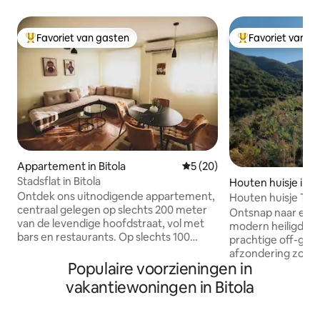
Favoriet van gasten
Favoriet van g
Topfavoriet van gasten
Topfavoriet van 
Appartement in Bitola
Gemiddelde beoordeling van 
5 (20)
Stadsflat in Bitola
Houten huisje in 
ovo
Ontdek ons uitnodigende appartement,
Houten huisje Ta
centraal gelegen op slechts 200 meter
Ontsnap naar een
van de levendige hoofdstraat, vol met
modern heiligdom
bars en restaurants. Op slechts 100
prachtige off-grid
meter van zowel een supermarkt als het
afzondering zond
stadspark, is dit het perfecte stedelijke
Populaire voorzieningen in
adembenemend pa
toevluchtsoord. Deze accommodatie op
op de bergen - pe
vakantiewoningen in Bitola
de begane grond in een nieuw gebouw
liefde en serene 
is geschikt voor gezinnen en ouderen en
ramen overspoele
biedt probleemloze toegang met