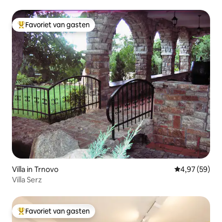
Favoriet van gasten
Topfavoriet van gasten
Villa in Trnovo
Gemiddelde be
4,97 (59)
Villa Serz
Favoriet van gasten
Topfavoriet van gasten