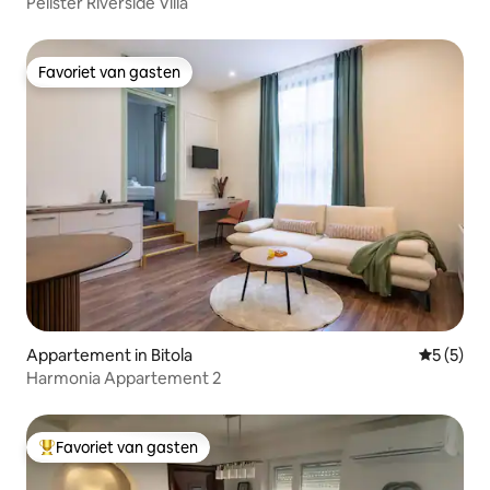
Pelister Riverside Villa
Favoriet van gasten
Favoriet van gasten
Appartement in Bitola
Gemiddeld
5 (5)
Harmonia Appartement 2
Favoriet van gasten
Topfavoriet van gasten