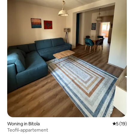
Woning in Bitola
Gemiddelde
5 (19)
Teofil-appartement