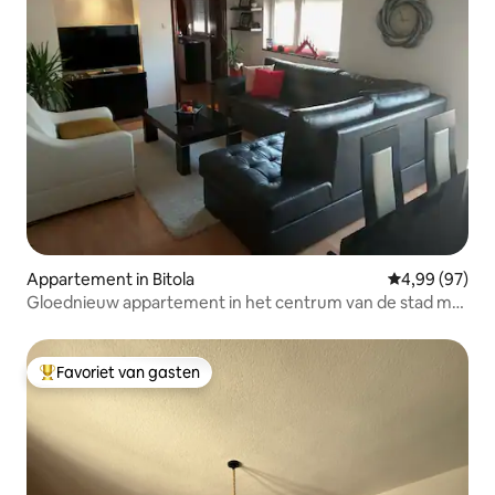
Appartement in Bitola
Gemiddelde be
4,99 (97)
Gloednieuw appartement in het centrum van de stad met
eigen parkeergelegenheid
Favoriet van gasten
Topfavoriet van gasten