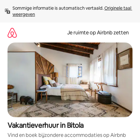
Ga
Sommige informatie is automatisch vertaald. 
Originele taal 
direct
weergeven
naar
inhoud
Je ruimte op Airbnb zetten
Vakantieverhuur in Bitola
Vind en boek bijzondere accommodaties op Airbnb