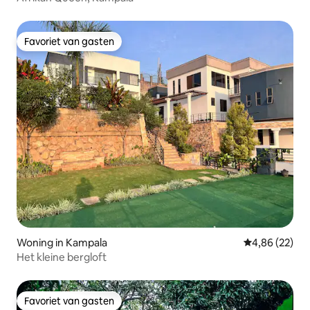
Favoriet van gasten
Favoriet van gasten
Woning in Kampala
Gemiddelde be
4,86 (22)
Het kleine bergloft
Favoriet van gasten
Favoriet van gasten