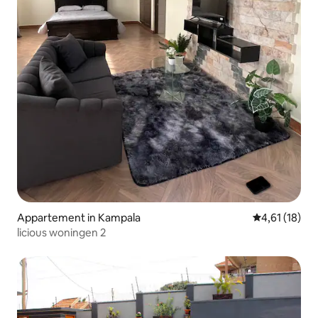
Appartement in Kampala
Gemiddelde be
4,61 (18)
licious woningen 2