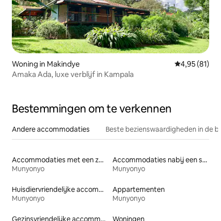
Woning in Makindye
Gemiddelde be
4,95 (81)
Amaka Ada, luxe verblijf in Kampala
Bestemmingen om te verkennen
Andere accommodaties
Beste bezienswaardigheden in de b
Accommodaties met een zwembad
Accommodaties nabij een strand
Munyonyo
Munyonyo
Huisdiervriendelijke accommodaties
Appartementen
Munyonyo
Munyonyo
Gezinsvriendelijke accommodaties
Woningen