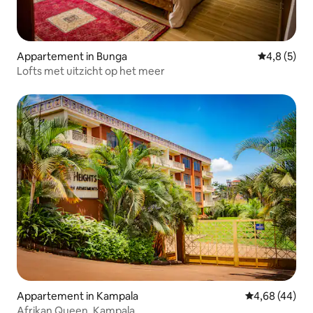
Appartement in Bunga
Gemiddelde 
4,8 (5)
Lofts met uitzicht op het meer
Appartement in Kampala
Gemiddelde be
4,68 (44)
Afrikan Queen, Kampala