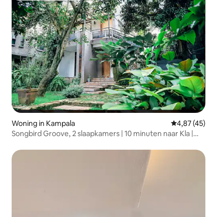
Woning in Kampala
Gemiddelde be
4,87 (45)
Songbird Groove, 2 slaapkamers | 10 minuten naar Kla |
Ophalen van de luchthaven