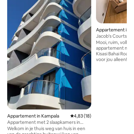
Appartement in K
Jacob's Courts L
SK, ruim en vlekke
Mooi, ruim, volledi
appartement met 
Kisasi Bahai Road,
voor jou alleen!Ne
hoogste prioriteit
de handdoeken zij
appartement word
schoongemaakt!Ge
steenworp afstan
en op 5 km rijden 
balkons om van te
volledig uitgerus
apparatuur. Smart-
Appartement in Kampala
Gemiddelde beoordeling van 4,8
4,83 (18)
Weelderige groene
pergola perfect v
Appartement met 2 slaapkamers in
herinneringen. De
Kampala, Munyonyo.
Welkom in je thuis weg van huis in een
liefde uitgekozen!