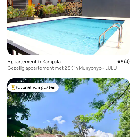
Appartement in Kampala
Gemiddeld
5 (4)
Gezellig appartement met 2 SK in Munyonyo - LULU
Favoriet van gasten
Topfavoriet van gasten