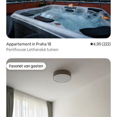
Appartement in Praha 18
Gemiddelde beo
4,95 (222)
Penthouse Letňanské tuinen
Favoriet van gasten
Favoriet van gasten