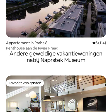
Appartement in Praha 8
Gemiddelde 
5 (114)
Penthouse aan de Rivier Praag
Andere geweldige vakantiewoningen
nabij Naprstek Museum
Favoriet van gasten
Favoriet van gasten