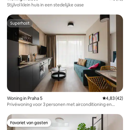
Stijlvol klein huis in een stedelijke oase
Superhost
Superhost
Woning in Praha 5
Gemiddelde be
4,83 (42)
Privéwoning voor 3 personen met airconditioning en
eigen balkon! Nieuw
Favoriet van gasten
Favoriet van gasten