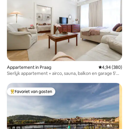
Appartement in Praag
Gemiddelde beo
4,94 (380)
Sierlijk appartement + airco, sauna, balkon en garage 5'
afstand
Favoriet van gasten
Topfavoriet van gasten