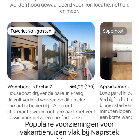
worden hoog gewaardeerd voor hun locatie, netheid
en meer.
Favoriet van gasten
Superhost
Favoriet van gasten
Superhost
Appartement in P
Woonboot in Praha 7
Gemiddelde beoordeling van 4,99
4,99 (170)
Luxe parel in de o
Houseboat drijvende parel in Praag
loopafstand van de
Verblijf in het har
Je zult verliefd worden op dit unieke,
binnenstad van Pra
romantische verblijf. Absoluut
minuten lopen van
charmante woonboot gemaakt met veel
een korte wandel
passie voor detail en comfort. Je zult
Populaire voorzieningen voor
Stadsplein. Dit pra
een onvergetelijk verblijf beleven en je
appartement is ve
zult niet weg willen. Je kunt vissen, of
vakantiehuizen vlak bij Naprstek
rustige straat en 
gewoon de rivierwereld vol vissen