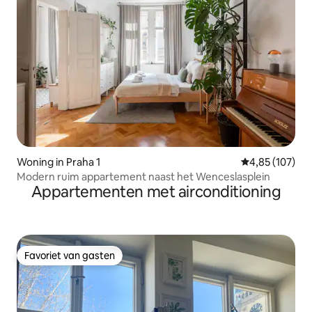
Woning in Praha 1
Gemiddelde beo
4,85 (107)
Modern ruim appartement naast het Wenceslasplein
Appartementen met airconditioning
Favoriet van gasten
Favoriet van gasten