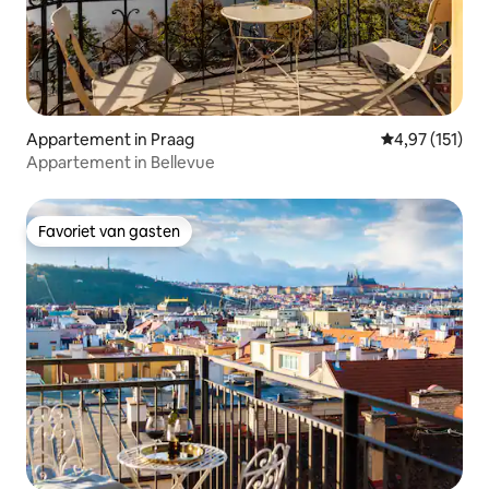
Appartement in Praag
Gemiddelde beo
4,97 (151)
Appartement in Bellevue
Favoriet van gasten
Favoriet van gasten