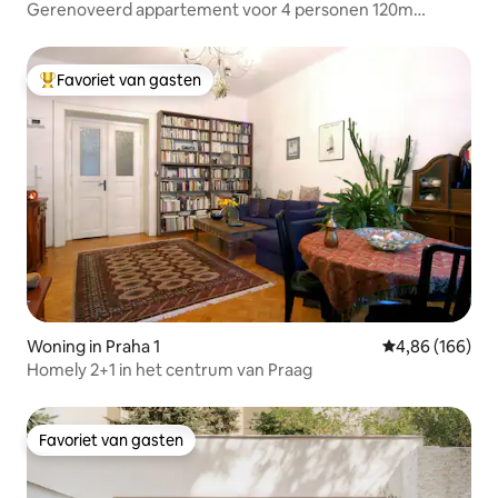
Gerenoveerd appartement voor 4 personen 120m
Karelsbrug 70m metro
Favoriet van gasten
Topfavoriet van gasten
Woning in Praha 1
Gemiddelde beo
4,86 (166)
Homely 2+1 in het centrum van Praag
Favoriet van gasten
Favoriet van gasten