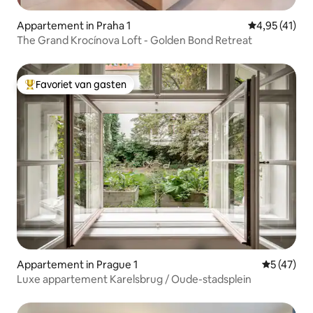
Appartement in Praha 1
Gemiddelde be
4,95 (41)
The Grand Krocínova Loft - Golden Bond Retreat
Favoriet van gasten
Topfavoriet van gasten
Appartement in Prague 1
Gemiddelde
5 (47)
Luxe appartement Karelsbrug / Oude-stadsplein