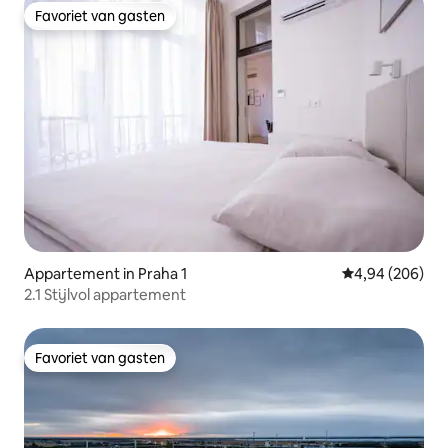
Favoriet van gasten
Favoriet van gasten
Appartement in Praha 1
Gemiddelde beo
4,94 (206)
2.1 Stijlvol appartement
Favoriet van gasten
Favoriet van gasten