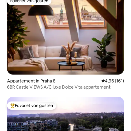
Favoriet van gasten
Favoriet van gasten
Appartement in Praha 8
Gemiddelde beo
4,96 (161)
6BR Castle V!EWS A/C luxe Dolce Vita appartement
Favoriet van gasten
Topfavoriet van gasten