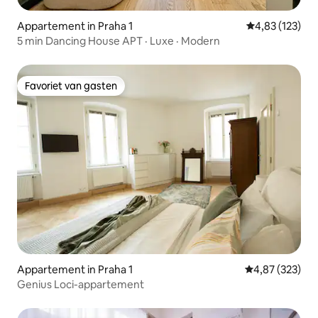
Appartement in Praha 1
Gemiddelde beo
4,83 (123)
5 min Dancing House APT · Luxe · Modern
Favoriet van gasten
Favoriet van gasten
Appartement in Praha 1
Gemiddelde beo
4,87 (323)
Genius Loci-appartement