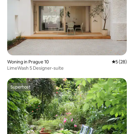
Woning in Prague 10
Gemiddelde
5 (28)
LimeWash 5 Designer-suite
Superhost
Superhost