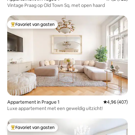
Vintage Praag op Old Town Sq. met open haard
Favoriet van gasten
Topfavoriet van gasten
Appartement in Prague 1
Gemiddelde beo
4,96 (407)
Luxe appartement met een geweldig uitzicht!
Favoriet van gasten
Topfavoriet van gasten