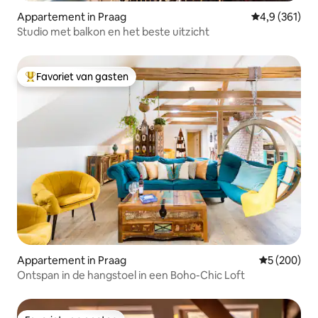
Appartement in Praag
Gemiddelde be
4,9 (361)
Studio met balkon en het beste uitzicht
Favoriet van gasten
Topfavoriet van gasten
Appartement in Praag
Gemiddelde 
5 (200)
Ontspan in de hangstoel in een Boho-Chic Loft