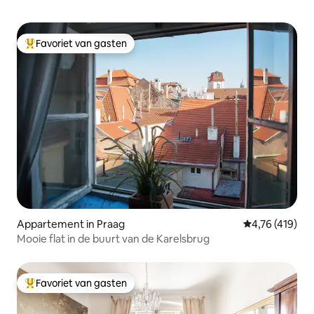
Favoriet van gasten
Topfavoriet van gasten
Appartement in Praag
Gemiddelde beo
4,76 (419)
Mooie flat in de buurt van de Karelsbrug
Favoriet van gasten
Topfavoriet van gasten