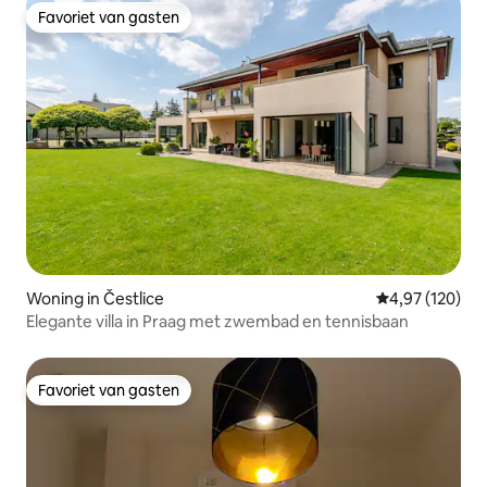
Favoriet van gasten
Favoriet van gasten
Woning in Čestlice
Gemiddelde beo
4,97 (120)
Elegante villa in Praag met zwembad en tennisbaan
Favoriet van gasten
Favoriet van gasten