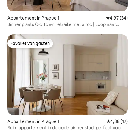
Appartement in Prague 1
Gemiddelde be
4,97 (34)
Binnenplaats Old Town retraite met airco | Loop naar
bezienswaardigheden
Favoriet van gasten
Favoriet van gasten
Appartement in Prague 1
Gemiddelde be
4,88 (17)
Ruim appartement in de oude binnenstad: perfect voor 5
personen!