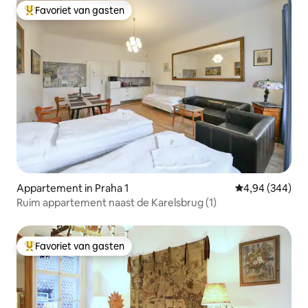
Favoriet van gasten
Topfavoriet van gasten
Appartement in Praha 1
Gemiddelde beo
4,94 (344)
Ruim appartement naast de Karelsbrug (1)
Favoriet van gasten
Topfavoriet van gasten