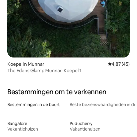
Koepel in Munnar
Gemiddelde be
4,87 (45)
The Edens Glamp Munnar-Koepel 1
Bestemmingen om te verkennen
Bestemmingen in de buurt
Beste bezienswaardigheden in de
Bangalore
Puducherry
Vakantiehuizen
Vakantiehuizen