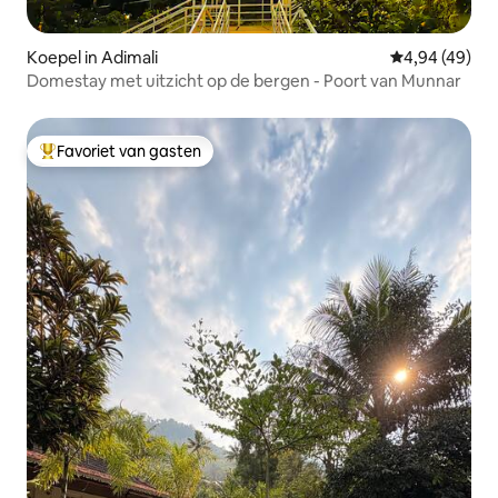
Koepel in Adimali
Gemiddelde be
4,94 (49)
Domestay met uitzicht op de bergen - Poort van Munnar
Favoriet van gasten
Topfavoriet van gasten