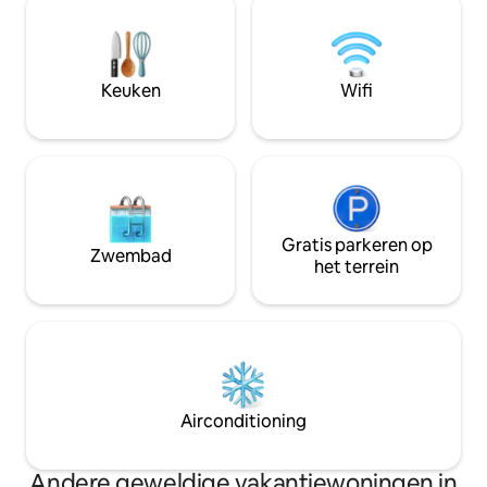
bergen, evenals 
voorzieningen, een volledig uitgeruste
een openluchtbios
keuken en rustige ruimtes om te
zwembad. Accomm
ontspannen. Dit huis is perfect voor
over 2 villa's
gezinnen, stellen of groepen en we
Keuken
Wifi
nodigen je uit om de schoonheid van
Kerala in al zijn luxe en rust te ervaren.
Gratis parkeren op
Zwembad
het terrein
Airconditioning
Andere geweldige vakantiewoningen in