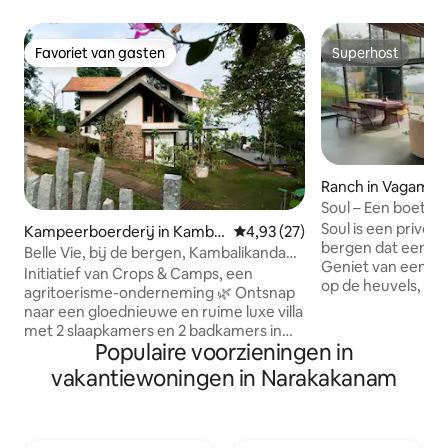
Favoriet van gasten
Superhost
Favoriet van gasten
Superhost
Ranch in Vagamo
Soul – Een boetiekr
zwembad en film
Soul is een privé-
Kampeerboerderij in Kambili
Gemiddelde beoordeling van 4,9
4,93 (27)
bergen dat een rust
kandam
Belle Vie, bij de bergen, Kambalikandam,
Geniet van een inf
Munnar
Initiatief van Crops & Camps, een
op de heuvels, ee
agritoerisme-onderneming 🌿 Ontsnap
uitzicht op de berg
naar een gloednieuwe en ruime luxe villa
entertainmentlou
met 2 slaapkamers en 2 badkamers in
filmavonden en m
Populaire voorzieningen in
het hart van de Westelijke Ghats, in de
terrein beschikt o
buurt van het schilderachtige stadje
vakantiewoningen in Narakakanam
Suite-villa met ee
Munnar. Dit rustige toevluchtsoord
woon-eetruimte e
wordt omgeven door een panoramisch
een kamer met uit
uitzicht op de bergen en ligt in een
twee Rattan-suite
kardemomplantage. Het biedt moderne