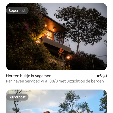
Superhost
Superhost
Houten huisje in Vagamon
Gemiddeld
5 (4)
Pan haven Serviced villa 180/B met uitzicht op de bergen
Superhost
Superhost