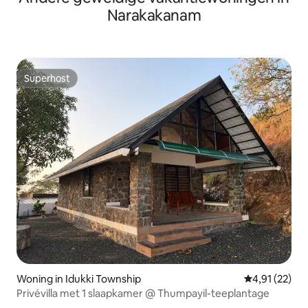
Narakakanam
Superhost
Superhost
Woning in Idukki Township
Gemiddelde be
4,91 (22)
Privévilla met 1 slaapkamer @ Thumpayil-teeplantage