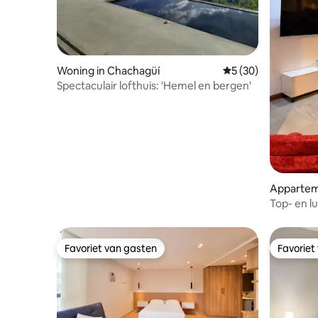
Woning in Chachagüí
Gemiddelde beoordel
5 (30)
Spectaculair lofthuis: 'Hemel en bergen'
Apparteme
Top- en l
Maximaal
Favoriet van gasten
Favoriet
Favoriet van gasten
Favoriet