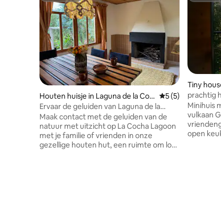
Tiny hous
prachtig 
Houten huisje in Laguna de la Coc
Gemiddelde beoord
5 (5)
uitzicht
Minihuis 
ha
Ervaar de geluiden van Laguna de la
vulkaan G
Cocha
Maak contact met de geluiden van de
vriendeng
natuur met uitzicht op La Cocha Lagoon
open keuk
met je familie of vrienden in onze
te bereid
gezellige houten hut, een ruimte om los
en houtsk
te komen van de stad en het toeristische
panoramis
centrum (Puerto del Encano). De hut ligt
te ontsp
op 30 minuten van de kerk El Encano,
Andes-kal
bereikbaar met een voertuig via een
minuten v
landelijke weg (onverhard). We raden
Geniet va
aan om met de boot naar El Motilón te
gastvrijh
komen; dit ondersteunt de lokale
en het ge
economie en stelt je in staat om tijdens