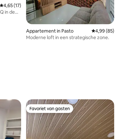
Gemiddelde beoordeling van 4,65 uit 5, 17 recensies
4,65 (17)
 in de
Appartement in Pasto
Gemiddelde beoordelin
4,99 (85)
Moderne loft in een strategische zone.
ecensies
Favoriet van gasten
Favoriet van gasten