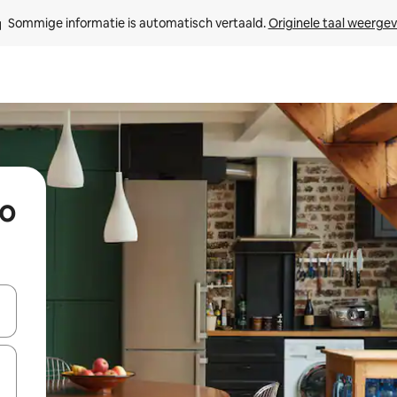
Sommige informatie is automatisch vertaald. 
Originele taal weerge
ño
een keuze met je de pijltjestoetsen omhoog en omlaag, óf door te tik