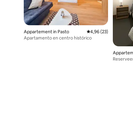
Appartement in Pasto
Gemiddelde beoordeling
4,96 (23)
Apartamento en centro histórico
Appartem
Reserveer
apparteme