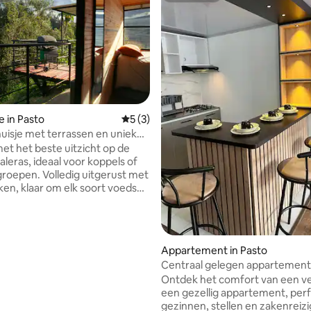
e in Pasto
Gemiddelde beoordeling van 5 uit 5, 3 r
5 (3)
huisje met terrassen en uniek
eling van 5 uit 5, 5 recensies
met het beste uitzicht op de
aleras, ideaal voor koppels of
roepen. Volledig uitgerust met
en, klaar om elk soort voedsel
en, koelkast, barbecue op gas
ool, eetkamer, terrassen met
ch uitzicht, catamaran-net om
annen en onze bezoekende
Appartement in Pasto
koen te bekijken. Slechts 15
Centraal gelegen appartemen
an het centrum van Pasto.
garage
Ontdek het comfort van een ver
n de rust, de natuur, de
een gezellig appartement, per
eid van Mario en Juan Sebastián
gezinnen, stellen en zakenreizi
zelschap van onze