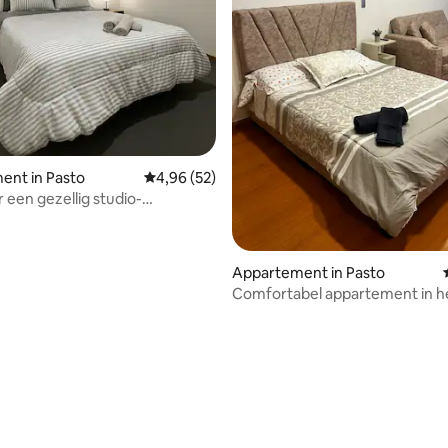
 van 4,96 uit 5, 23 recensies
ent in Pasto
Gemiddelde beoordeling van 4,96 uit 5, 52 r
4,96 (52)
 een gezellig studio-
nt in Pasto
Appartement in Pasto
Comfortabel appartement in h
centrum