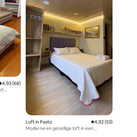
ecensies
Gemiddelde beoordeling van 4,93 uit 5, 68 recensies
4,93 (68)
et
Loft in Pasto
Gemiddelde beoordelin
4,92 (53)
Moderne en gezellige loft in een
uitstekende buurt