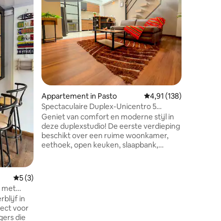
Luxe pan
centrum 
Ontdek d
hoogtes 
appartem
uitzicht 
gelegen i
toplocati
restaura
apotheke
ecensies
Geniet v
Appartement in Pasto
Gemiddelde beoordeling
4,91 (138)
adembene
gezinnen
Spectaculaire Duplex-Unicentro 5
uitjes. Hi
minuten+wifi+Netflix
Geniet van comfort en moderne stijl in
onvergete
deze duplexstudio! De eerste verdieping
beschikt over een ruime woonkamer,
eethoek, open keuken, slaapbank,
wasruimte en half bad. Boven is de
hoofdslaapkamer voorzien van een
tweepersoonsbed, een uitschuifbed,
Gemiddelde beoordeling van 5 uit 5, 3 recensies
5 (3)
een inloopkast en een eigen badkamer.
t met
Wij bieden snelle wifi, smart-tv en
blijf in
elektronische beveiliging voor je
fect voor
gemoedsrust. Perfect voor een
gers die
comfortabel en ontspannen verblijf.