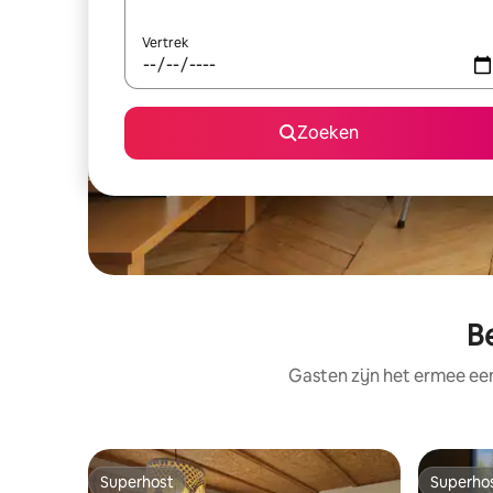
Vertrek
Zoeken
B
Gasten zijn het ermee e
Superhost
Superho
Superhost
Superho