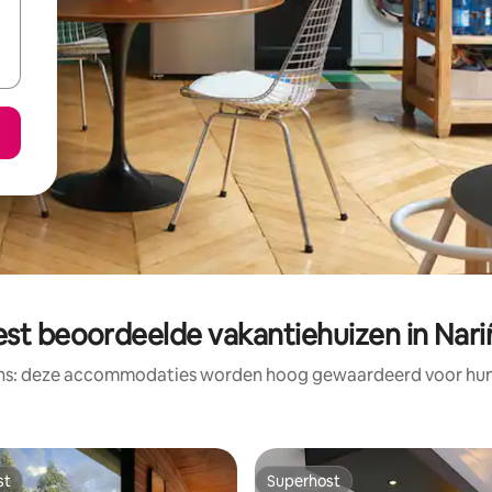
est beoordeelde vakantiehuizen in Nari
ens: deze accommodaties worden hoog gewaardeerd voor hun l
st
Superhost
st
Superhost