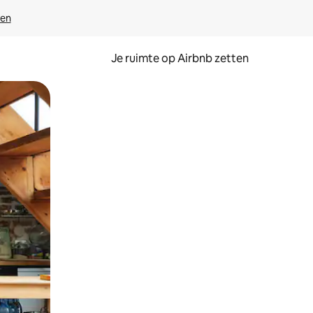
ven
Je ruimte op Airbnb zetten
ken of swipen.