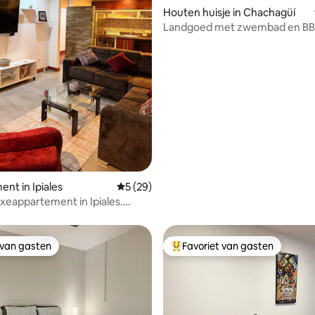
Houten huisje in Chachagüí
Landgoed met zwembad en BBQ
buurt van Pasto
ing van 5 uit 5, 30 recensies
nt in Ipiales
Gemiddelde beoordeling van 5 uit 5, 29 r
5 (29)
uxeappartement in Ipiales.
 comfort
 van gasten
Favoriet van gasten
 van gasten
Topfavoriet van gasten