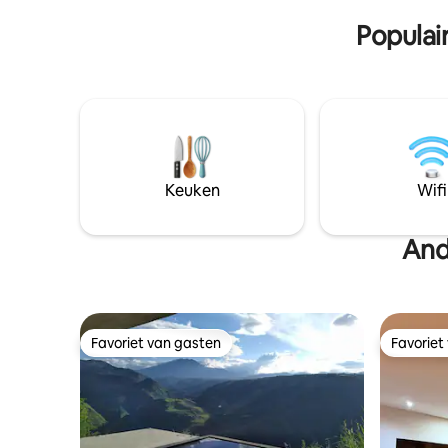
boerderij
de reis te genieten van de magische
Populai
verbinding met de lagune.
Keuken
Wifi
And
Favoriet van gasten
Favoriet
Favoriet van gasten
Favoriet