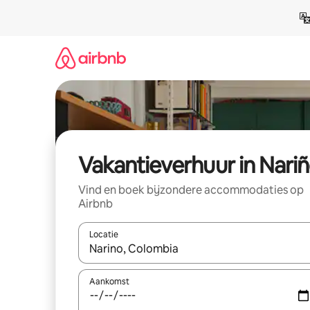
Ga
direct
naar
inhoud
Vakantieverhuur in Nari
Vind en boek bijzondere accommodaties op
Airbnb
Locatie
Wanneer er suggesties beschikbaar zijn, maak je 
Aankomst