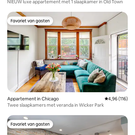
NIEUW luxe appartement met 1 slaapkamer in Old Town
Favoriet van gasten
Favoriet van gasten
Appartement in Chicago
Gemiddelde beo
4,96 (116)
Twee slaapkamers met veranda in Wicker Park
Favoriet van gasten
Favoriet van gasten