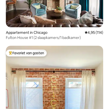
Appartement in Chicago
Gemiddelde beo
4,95 (114)
Fulton House #1 (2 slaapkamers/1 badkamer)
Favoriet van gasten
Topfavoriet van gasten