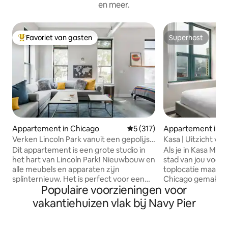
en meer.
Favoriet van gasten
Superhost
Topfavoriet van gasten
Superhost
Appartement in Chicago
Gemiddelde beoordeling van 5
5 (317)
Appartement in C
Verken Lincoln Park vanuit een gepolijst
Kasa | Uitzicht van
appartement
Chicago
Dit appartement is een grote studio in
Als je in Kasa Magn
het hart van Lincoln Park! Nieuwbouw en
stad van jou voor
alle meubels en apparaten zijn
toplocatie maakt 
splinternieuw. Het is perfect voor een
Chicago gemakkeli
Populaire voorzieningen voor
stel...maar kan ook slapen 3-4 voor een
noorden van het 
meisjes reis of een gezin met kleine
bevind je je op e
vakantiehuizen vlak bij Navy Pier
kinderen. Je komt binnen met je
van Oak Street Be
persoonlijke code die we je een paar
wandeling van Mi
dagen voor je verblijf geven. En we zijn
Millennium Park. 