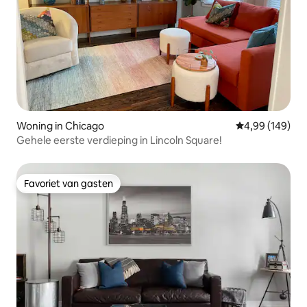
Woning in Chicago
Gemiddelde beo
4,99 (149)
Gehele eerste verdieping in Lincoln Square!
Favoriet van gasten
Favoriet van gasten