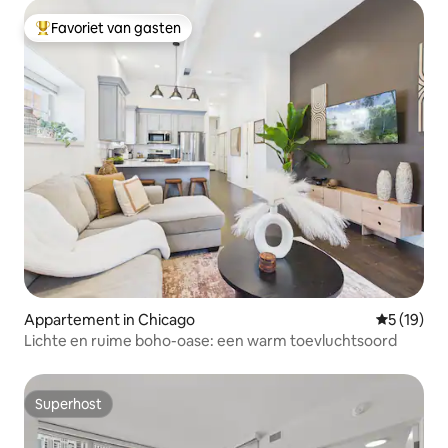
Favoriet van gasten
Topfavoriet van gasten
Appartement in Chicago
Gemiddelde
5 (19)
Lichte en ruime boho-oase: een warm toevluchtsoord
Superhost
Superhost