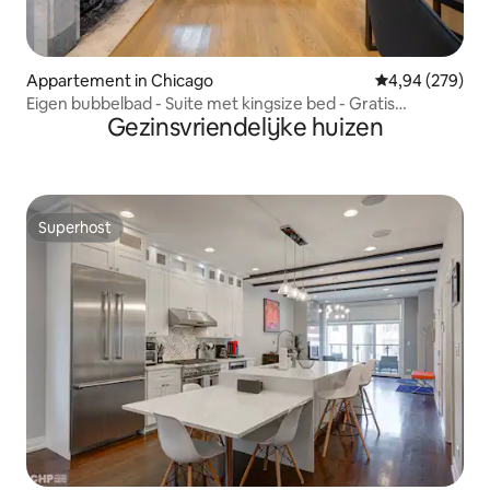
Appartement in Chicago
Gemiddelde beo
4,94 (279)
Eigen bubbelbad - Suite met kingsize bed - Gratis
Gezinsvriendelijke huizen
parkeren
Superhost
Superhost