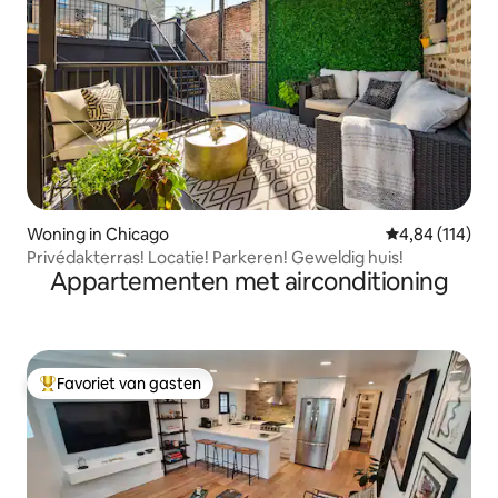
Woning in Chicago
Gemiddelde beo
4,84 (114)
Privédakterras! Locatie! Parkeren! Geweldig huis!
Appartementen met airconditioning
Favoriet van gasten
Topfavoriet van gasten