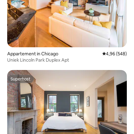
Appartement in Chicago
Gemiddelde beo
4,96 (548)
Uniek Lincoln Park Duplex Apt
Superhost
Superhost