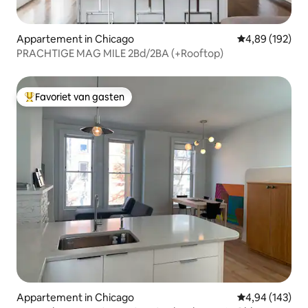
Appartement in Chicago
Gemiddelde beo
4,89 (192)
PRACHTIGE MAG MILE 2Bd/2BA (+Rooftop)
Favoriet van gasten
Topfavoriet van gasten
Appartement in Chicago
Gemiddelde beo
4,94 (143)