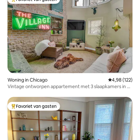
Topfavoriet van gasten
Woning in Chicago
Gemiddelde beo
4,98 (122)
Vintage ontworpen appartement met 3 slaapkamers in de
buurt van DePaul University
Favoriet van gasten
Topfavoriet van gasten