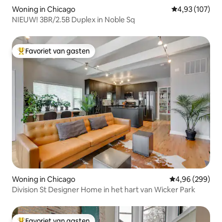
Woning in Chicago
Gemiddelde beo
4,93 (107)
NIEUW! 3BR/2.5B Duplex in Noble Sq
Favoriet van gasten
Topfavoriet van gasten
Woning in Chicago
Gemiddelde beo
4,96 (299)
Division St Designer Home in het hart van Wicker Park
Favoriet van gasten