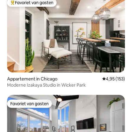
Favoriet van gasten
Topfavoriet van gasten
Appartement in Chicago
Gemiddelde beo
4,95 (153)
Moderne Izakaya Studio in Wicker Park
Favoriet van gasten
Favoriet van gasten