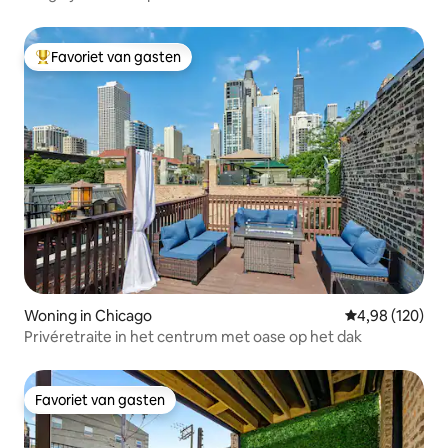
Favoriet van gasten
Topfavoriet van gasten
Woning in Chicago
Gemiddelde beo
4,98 (120)
Privéretraite in het centrum met oase op het dak
Favoriet van gasten
Favoriet van gasten