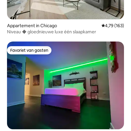
Appartement in Chicago
Gemiddelde beo
4,79 (163)
Niveau ◆ gloednieuwe luxe één slaapkamer
Favoriet van gasten
Favoriet van gasten