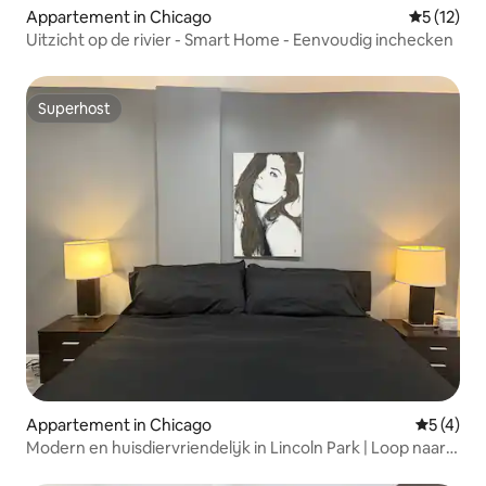
Appartement in Chicago
Gemiddelde
5 (12)
Uitzicht op de rivier - Smart Home - Eenvoudig inchecken
Superhost
Superhost
Appartement in Chicago
Gemiddeld
5 (4)
Modern en huisdiervriendelijk in Lincoln Park | Loop naar
alles