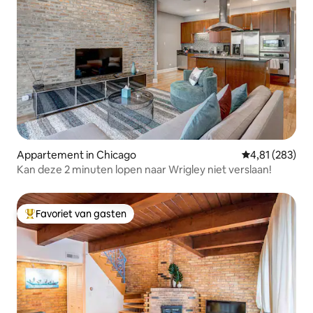
Appartement in Chicago
Gemiddelde beo
4,81 (283)
Kan deze 2 minuten lopen naar Wrigley niet verslaan!
Favoriet van gasten
Topfavoriet van gasten