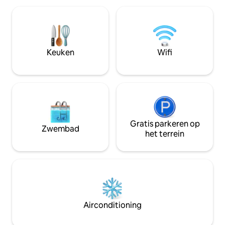
altijd bereikbaar per sms of e-mail als je
voorzieningen zi
vragen hebt over het appartement. Dit
ideaal voor een lan
appartement ligt in Lincoln Park, op een
vakantie. Onze a
steenworp afstand van winkels langs
technologie biede
Armitage en Halsted Avenue. Er zijn
16.00 uur, 24/7 o
Keuken
Wifi
supermarkten, restaurants en cafés in
gasten via sms of
de buurt, plus rode en bruine lijnstations
virtuele receptie d
die toegang hebben tot het centrum en
een mobiel appara
andere delen van de stad. Parkeren op
straat is relatief eenvoudig rondom het
appartement en we bieden gratis
residentiële parkeerstickers in het
appartement op het bureau. We bieden
Gratis parkeren op
Zwembad
ook een schone garage ruimte (met
het terrein
gratis EV-aansluiting, mocht je het nodig
hebben) voor $ 20/nacht.
Airconditioning