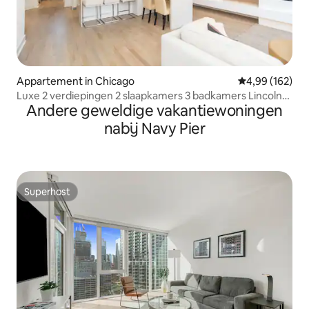
Appartement in Chicago
Gemiddelde beo
4,99 (162)
Luxe 2 verdiepingen 2 slaapkamers 3 badkamers Lincoln
Andere geweldige vakantiewoningen
Park Apt
nabij Navy Pier
Superhost
Superhost