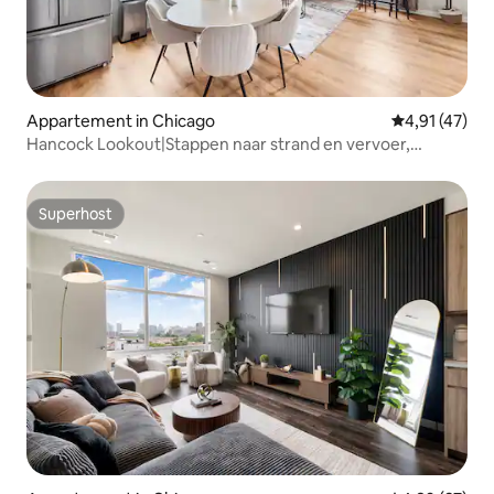
Appartement in Chicago
Gemiddelde be
4,91 (47)
Hancock Lookout|Stappen naar strand en vervoer,
uitzicht op CHI
Superhost
Superhost