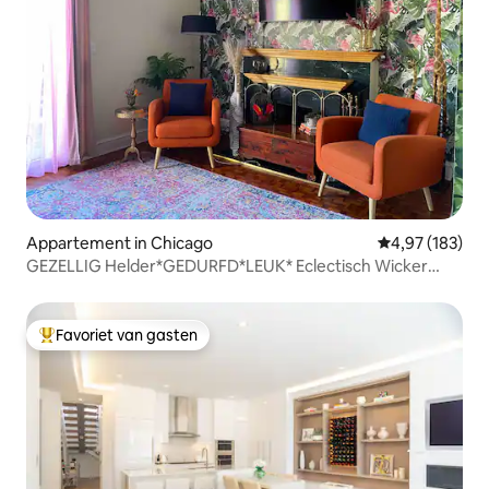
Appartement in Chicago
Gemiddelde beo
4,97 (183)
GEZELLIG Helder*GEDURFD*LEUK* Eclectisch Wicker
Park Huis
Favoriet van gasten
Topfavoriet van gasten