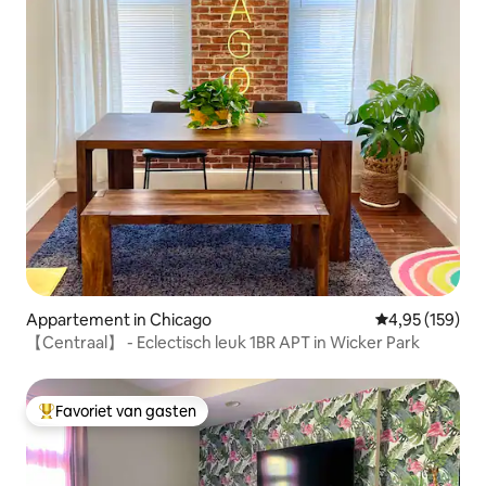
Appartement in Chicago
Gemiddelde beo
4,95 (159)
【Centraal】 - Eclectisch leuk 1BR APT in Wicker Park
Favoriet van gasten
Topfavoriet van gasten