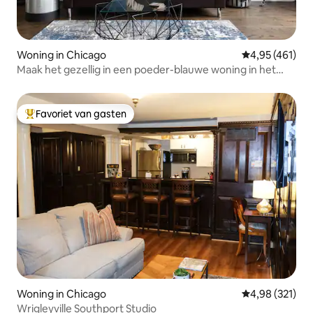
Woning in Chicago
Gemiddelde beo
4,95 (461)
Maak het gezellig in een poeder-blauwe woning in het
hart van Pilsen
Favoriet van gasten
Topfavoriet van gasten
Woning in Chicago
Gemiddelde beo
4,98 (321)
Wrigleyville Southport Studio