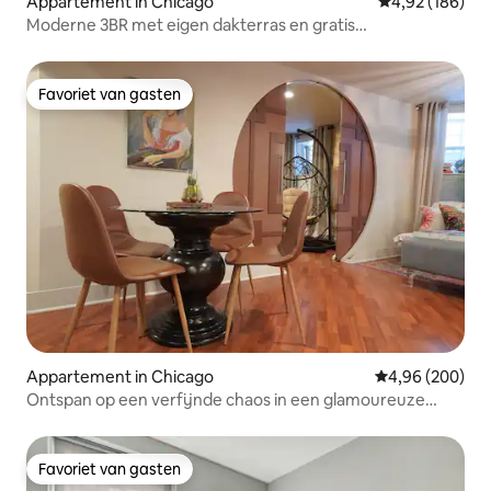
Appartement in Chicago
Gemiddelde beo
4,92 (186)
Moderne 3BR met eigen dakterras en gratis
parkeergelegenheid
Favoriet van gasten
Favoriet van gasten
Appartement in Chicago
Gemiddelde beo
4,96 (200)
Ontspan op een verfijnde chaos in een glamoureuze
schuilplaats
Favoriet van gasten
Favoriet van gasten