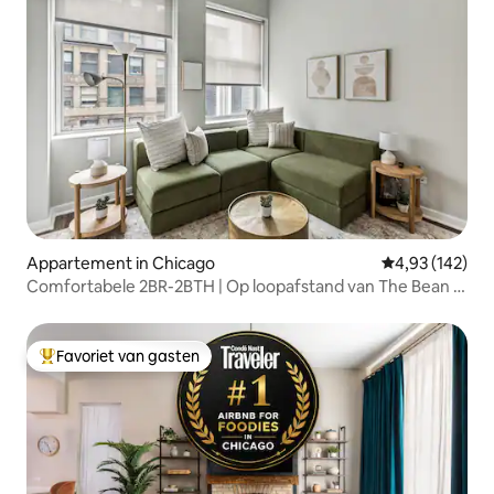
Appartement in Chicago
Gemiddelde beo
4,93 (142)
Comfortabele 2BR-2BTH | Op loopafstand van The Bean &
Michigan Ave
Favoriet van gasten
Topfavoriet van gasten