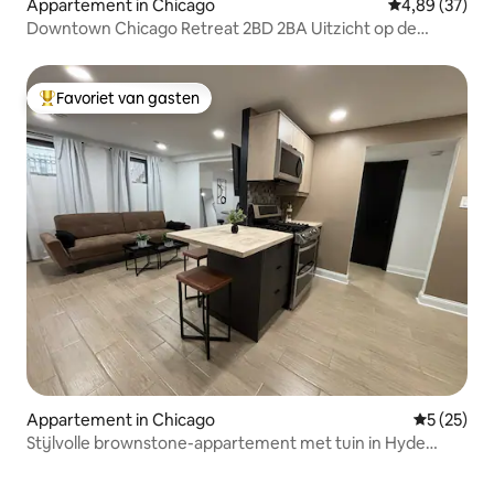
Appartement in Chicago
Gemiddelde be
4,89 (37)
Downtown Chicago Retreat 2BD 2BA Uitzicht op de
fitnessruimte op het dak
Favoriet van gasten
Topfavoriet van gasten
Appartement in Chicago
Gemiddelde
5 (25)
Stijlvolle brownstone-appartement met tuin in Hyde
Park/Kenwood