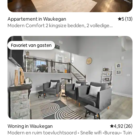
Appartement in Waukegan
Gemiddelde
5 (13)
Modern Comfort 2 kingsize bedden, 2 volledige
badkamers bij marinebasis
Favoriet van gasten
Favoriet van gasten
Woning in Waukegan
Gemiddelde be
4,92 (26)
Modern en ruim toevluchtsoord • Snelle wifi •Bureau• Tuin