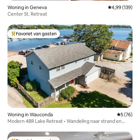
Woning in Geneva
Gemiddelde beo
4,99 (139)
Center St. Retreat
Favoriet van gasten
Topfavoriet van gasten
Woning in Wauconda
Gemiddelde
5 (76)
Modern 4BR Lake Retreat • Wandeling naar strand en
hoofdstraat