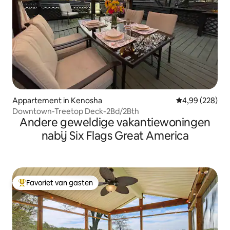
Appartement in Kenosha
Gemiddelde beo
4,99 (228)
Downtown-Treetop Deck-2Bd/2Bth
Andere geweldige vakantiewoningen
nabij Six Flags Great America
Favoriet van gasten
Topfavoriet van gasten