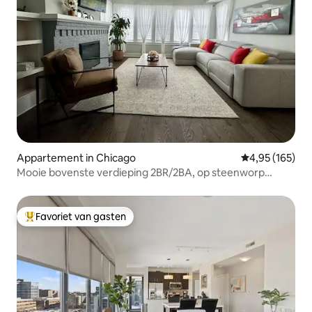
Appartement in Chicago
Gemiddelde beo
4,95 (165)
Mooie bovenste verdieping 2BR/2BA, op steenworp
afstand van alles!
Favoriet van gasten
Topfavoriet van gasten