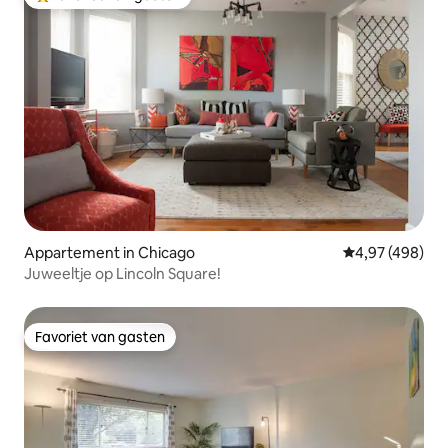
Topfavoriet van gasten
Appartement in Chicago
Gemiddelde beo
4,97 (498)
Juweeltje op Lincoln Square!
Favoriet van gasten
Favoriet van gasten