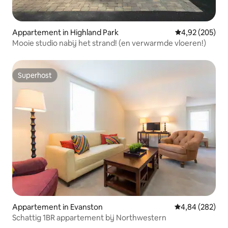
Appartement in Highland Park
Gemiddelde beo
4,92 (205)
Mooie studio nabij het strand! (en verwarmde vloeren!)
Superhost
Superhost
Appartement in Evanston
Gemiddelde beo
4,84 (282)
Schattig 1BR appartement bij Northwestern