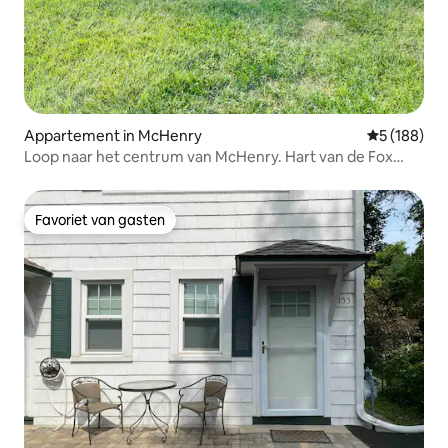
Appartement in McHenry
Gemiddelde 
5 (188)
Loop naar het centrum van McHenry. Hart van de Fox
River
Favoriet van gasten
Favoriet van gasten