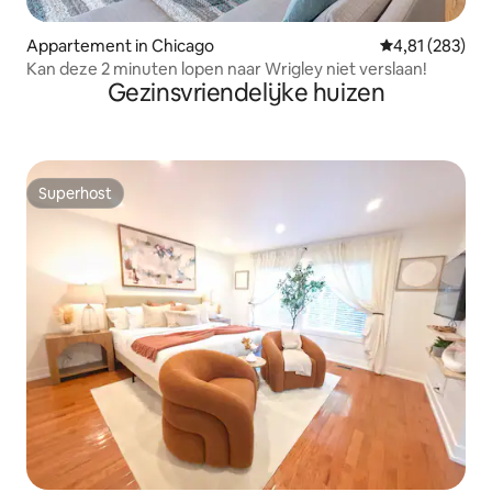
Appartement in Chicago
Gemiddelde beo
4,81 (283)
Kan deze 2 minuten lopen naar Wrigley niet verslaan!
Gezinsvriendelijke huizen
Superhost
Superhost