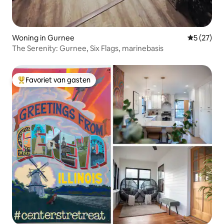
Woning in Gurnee
Gemiddelde
5 (27)
The Serenity: Gurnee, Six Flags, marinebasis
Favoriet van gasten
Topfavoriet van gasten