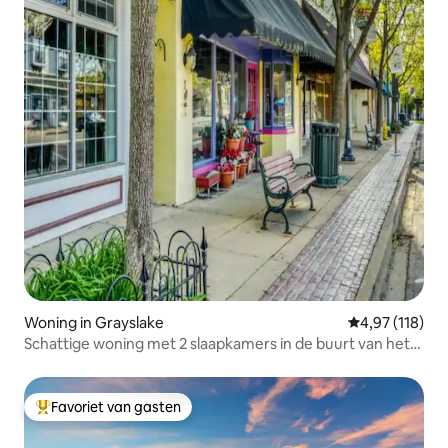
Woning in Grayslake
Gemiddelde beo
4,97 (118)
Schattige woning met 2 slaapkamers in de buurt van het
centrum van Grayslake!
Favoriet van gasten
Topfavoriet van gasten