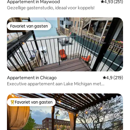
Appartement in Maywood
Gemiddelde beo
4,93 (251)
Gezellige gastenstudio, ideaal voor koppels!
Favoriet van gasten
Favoriet van gasten
Appartement in Chicago
Gemiddelde be
4,9 (219)
Executive appartement aan Lake Michigan met
parkeerplaats
Favoriet van gasten
Topfavoriet van gasten