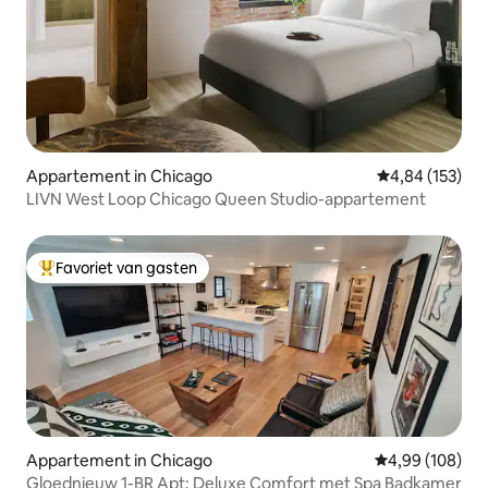
Appartement in Chicago
Gemiddelde beo
4,84 (153)
LIVN West Loop Chicago Queen Studio-appartement
Favoriet van gasten
Topfavoriet van gasten
Appartement in Chicago
Gemiddelde beo
4,99 (108)
Gloednieuw 1-BR Apt: Deluxe Comfort met Spa Badkamer