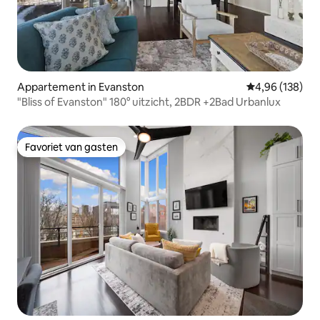
Appartement in Evanston
Gemiddelde beo
4,96 (138)
"Bliss of Evanston" 180° uitzicht, 2BDR +2Bad Urbanlux
Favoriet van gasten
Favoriet van gasten