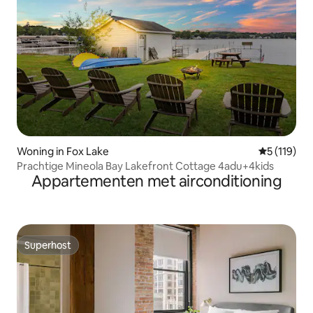
Woning in Fox Lake
Gemiddelde 
5 (119)
Prachtige Mineola Bay Lakefront Cottage 4adu+4kids
Appartementen met airconditioning
Superhost
Superhost