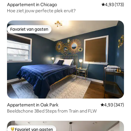
Appartement in Chicago
Gemiddelde beo
4,93 (173)
Hoe ziet jouw perfecte plek eruit?
Favoriet van gasten
Favoriet van gasten
Appartement in Oak Park
Gemiddelde beo
4,93 (347)
Beeldschone 3Bed Steps from Train and FLW
Favoriet van gasten