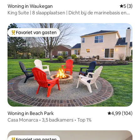
Woning in Waukegan
Gemiddeld
5 (3)
King Suite | 8 slaapplaatsen | Dicht bij de marinebasis en
Six Flags
Favoriet van gasten
Topfavoriet van gasten
Woning in Beach Park
Gemiddelde beo
4,99 (104)
Casa Monarca • 3,5 badkamers • Top 1%
Favoriet van gasten