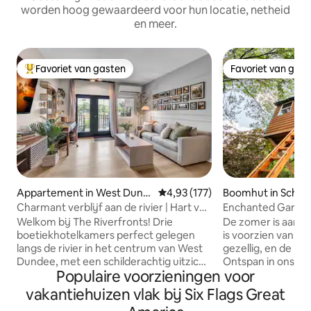
worden hoog gewaardeerd voor hun locatie, netheid
en meer.
Favoriet van gasten
Favoriet van gas
Topfavoriet van gasten
Favoriet van gas
Appartement in West Dund
Gemiddelde beoordeling van 4,93
4,93 (177)
Boomhut in Scha
ee
Charmant verblijf aan de rivier | Hart van
Enchanted Garde
het centrum
(Voorziening*)
Welkom bij The Riverfronts! Drie
De zomer is aang
boetiekhotelkamers perfect gelegen
is voorzien van ai
langs de rivier in het centrum van West
gezellig, en de hot/
Dundee, met een schilderachtig uitzicht
Ontspan in ons lux
Populaire voorzieningen voor
en moderne gemakken. Locatie aan
zeer privé, 1,2 m
de✔ rivier: Geniet van de
bubbelbad, genest
vakantiehuizen vlak bij Six Flags Great
schilderachtige rivierwandeling op
groenblijvende bo