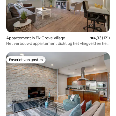
Appartement in Elk Grove Village
Gemiddelde beo
4,93 (121)
Net verbouwd appartement dicht bij het vliegveld en het
winkelcentrum
Favoriet van gasten
Favoriet van gasten