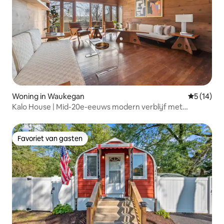
Woning in Waukegan
Gemiddelde
5 (14)
Kalo House | Mid-20e-eeuws modern verblijf met
zwembad
Favoriet van gasten
Favoriet van gasten