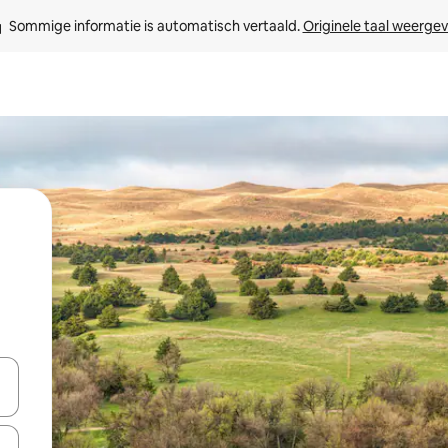
Sommige informatie is automatisch vertaald. 
Originele taal weerge
een keuze met je de pijltjestoetsen omhoog en omlaag, óf door te tik