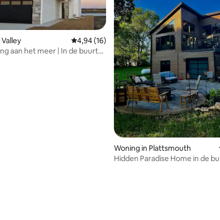
 Valley
Gemiddelde beoordeling van 4,94 uit 5, 16 r
4,94 (16)
ng aan het meer | In de buurt
ha
g van 4,97 uit 5, 61 recensies
Woning in Plattsmouth
Hidden Paradise Home in de bu
Beaver Lake