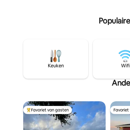
gebruikt kan worden voor streaming als
meegebra
je de hotspot van je telefoon wilt
zoals je g
gebruiken. De hut heeft geen tv-
klein hui
Populair
abonnement of internetabonnement...
dat is nu juist de schoonheid van dit
toevluchtsoord!!
Keuken
Wifi
Ande
Favoriet van gasten
Favoriet
Topfavoriet van gasten
Favoriet