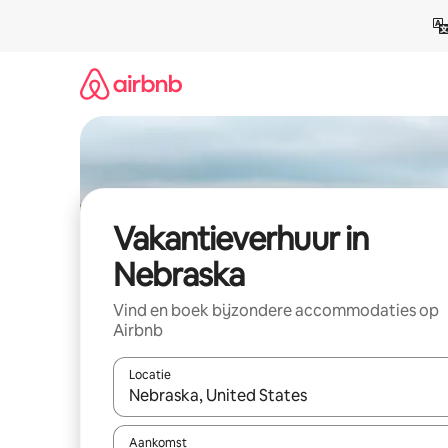
Ga
direct
naar
inhoud
Vakantieverhuur in
Nebraska
Vind en boek bijzondere accommodaties op
Airbnb
Locatie
Wanneer er suggesties beschikbaar zijn, maak je 
Aankomst