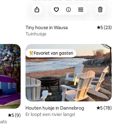
Tiny house in Wausa
Gemiddelde beoorde
5 (23)
Tuinhuisje
Favoriet van gasten
Topfavoriet van gasten
Houten huisje in Dannebrog
Gemiddelde beoorde
5 (78)
Er loopt een rivier langs!
recensies
Gemiddelde beoordeling van 5 uit 5, 9 recensies
5 (9)
aats