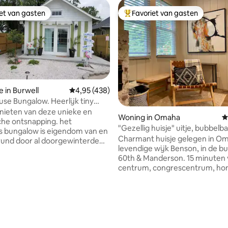
iet van gasten
Favoriet van gasten
iet van gasten
Topfavoriet van gasten
e in Burwell
Gemiddelde beoordeling van 4,95 uit 5, 438 
4,95 (438)
se Bungalow. Heerlijk tiny
t één slaapkamer.
enieten van deze unieke en
 van 4,87 uit 5, 123 recensies
Woning in Omaha
G
he ontsnapping. het
"Gezellig huisje" uitje, bubbelb
s bungalow is eigendom van en
open haard Benson
Charmant huisje gelegen in Om
und door al doorgewinterde
levendige wijk Benson, in de b
t Marcia en zakelijke en
60th & Manderson. 15 minuten 
tner Kelly. we hebben het
centrum, congrescentrum, hon
s ook naar jou gebracht geniet
dierentuin en musea. Perfect 
 over een prachtig resort zonder
rustige vakantie, romantisch uit
 kilometers te reizen.
verlengd werkverblijf met een
n we zijn niet op een meer of
privacy en gemak. Volledig uitgeruste
n, maar je kunt bijna het
keuken, moderne badkamer,
bent .We hebben veel
comfortabel bed, gebruiksvrien
 voorzieningen voor je