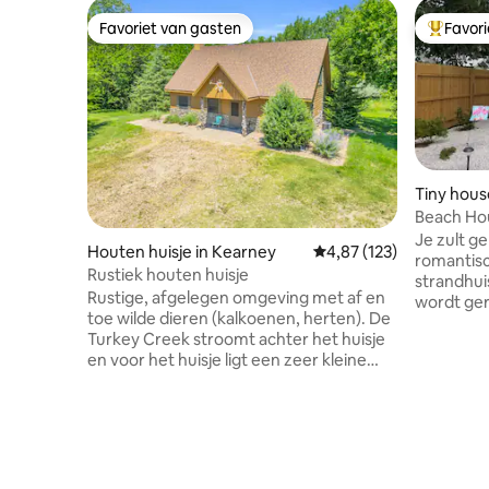
Favoriet van gasten
Favor
Favoriet van gasten
Topfavor
Tiny hous
Beach Hou
house me
Je zult g
Houten huisje in Kearney
Gemiddelde beoordeling
4,87 (123)
romantisc
Rustiek houten huisje
strandhui
Rustige, afgelegen omgeving met af en
wordt ger
toe wilde dieren (kalkoenen, herten). De
super-hos
Turkey Creek stroomt achter het huisje
levenspar
en voor het huisje ligt een zeer kleine
strandhui
vijver waar gevist kan worden. Er is een
van alles
'fort' voor kinderen ten westen van de
duizenden
hoofdhut voor de kinderen om van te
Toegegeve
genieten! Het fort heeft een
een oceaa
ruimtekachel, een vide met een futon en
gevoel dat je 
een smart-tv (geen tv-abonnement) die
prachtige