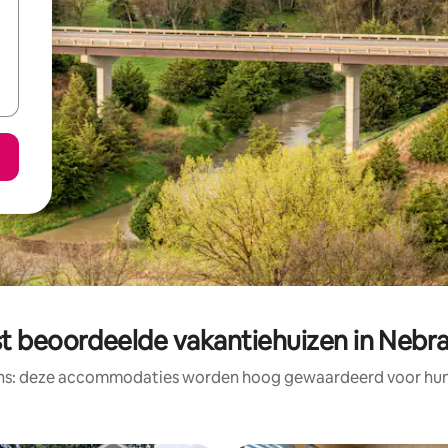
t beoordeelde vakantiehuizen in Nebr
ens: deze accommodaties worden hoog gewaardeerd voor hun l