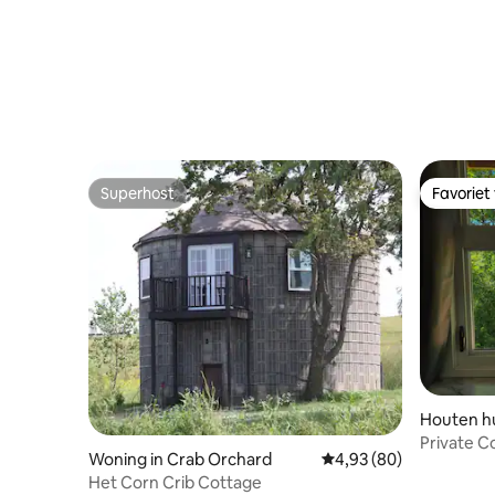
Superhost
Favoriet
Superhost
Favoriet
Houten hu
Private C
Woning in Crab Orchard
Gemiddelde beoordeling
4,93 (80)
hectare
Het Corn Crib Cottage