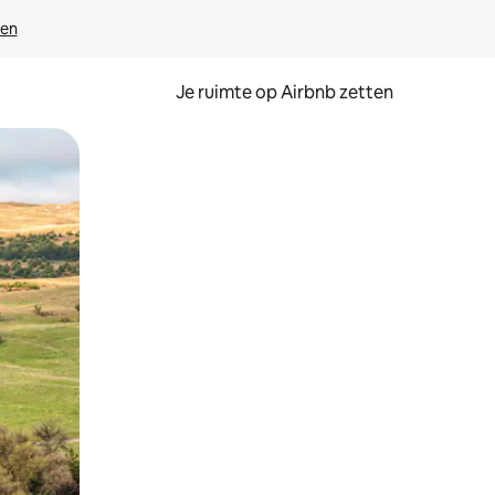
ven
Je ruimte op Airbnb zetten
ken of swipen.