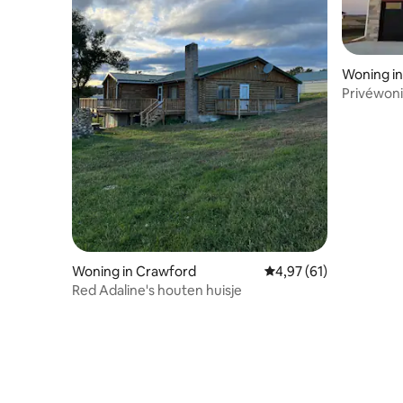
Woning in
Privéwoni
van Oma
Woning in Crawford
Gemiddelde beoordelin
4,97 (61)
Red Adaline's houten huisje