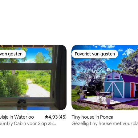
 van gasten
Favoriet van gasten
 van gasten
Favoriet van gasten
isje in Waterloo
Gemiddelde beoordeling van 4,93 uit 5, 45 
4,93 (45)
Tiny house in Ponca
ountry Cabin voor 2 op 25
Gezellig tiny house met vuurpl
 van 4,93 uit 5, 80 recensies