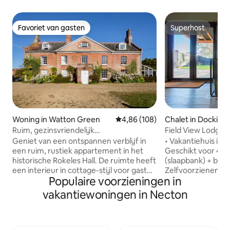
Favoriet van gasten
Superhost
Favoriet van gasten
Superhost
Woning in Watton Green
Gemiddelde beoordeling van 4,86
4,86 (108)
Chalet in Docking
Ruim, gezinsvriendelijk
Field View Lodge, 
landhuisappartement
Gezinsvriendelijk
Geniet van een ontspannen verblijf in
• Vakantiehuis in 
een ruim, rustiek appartement in het
Geschikt voor 4 v
historische Rokeles Hall. De ruimte heeft
(slaapbank) + baby
een interieur in cottage-stijl voor gasten
Zelfvoorzienende
Populaire voorzieningen in
die comfort en geschiedenis waarderen.
slaapkamers en 2
Het appartement heeft
Houtkachel voor g
vakantiewoningen in Necton
parkeergelegenheid (2+ auto's), een
Privé afgesloten tu
eigen ingang en biedt slaapplaats aan
Privéparkeerplaat
maximaal 8 personen (inclusief 2
Rustige, privéomg
tweepersoonsslaapbanken). De
van het huis van d