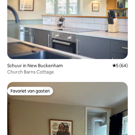
Schuur in New Buckenham
Gemiddelde
5 (64)
Church Barns Cottage
Favoriet van gasten
Favoriet van gasten