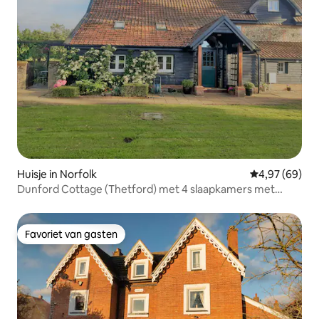
Huisje in Norfolk
Gemiddelde be
4,97 (69)
Dunford Cottage (Thetford) met 4 slaapkamers met
eigen badkamer
Favoriet van gasten
Favoriet van gasten