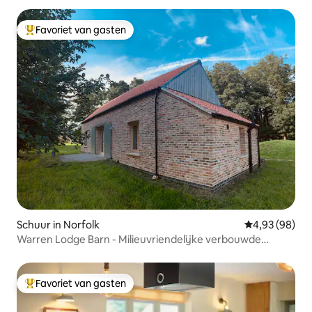
Favoriet van gasten
Topfavoriet van gasten
Schuur in Norfolk
Gemiddelde be
4,93 (98)
Warren Lodge Barn - Milieuvriendelijke verbouwde
schuur
Favoriet van gasten
Topfavoriet van gasten