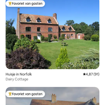
Favoriet van gasten
Topfavoriet van gasten
Huisje in Norfolk
Gemiddelde be
4,87 (91)
Dairy Cottage
Favoriet van gasten
Topfavoriet van gasten