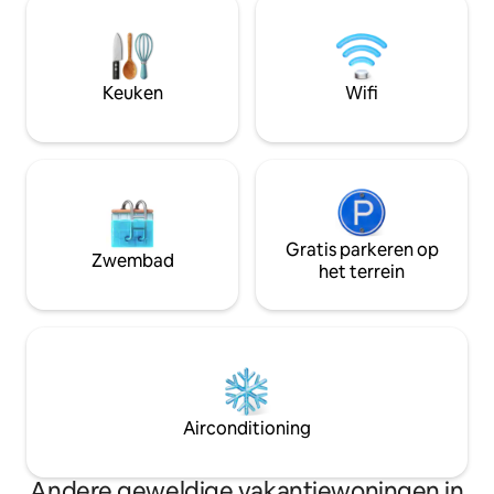
oorspronkelijke Hall (op 14 hectare)
minuten naar Bran
werd gebouwd in de 13e eeuw en het
Burnham Market e
bestaande Georgische gebouw dateert
Geen trappen • 1 van de 3 lodges op het
uit de 17e eeuw. Geweldige wifi, koelkast
terrein voor gezi
Keuken
Wifi
met vriesvak, waterkoker, broodrooster,
Olive Lodge, gesch
magnetron en oven (geen echte
volwassenen + 1 h
keuken). Goede restaurants, pubs,
geschikt voor vie
supermarkten en wandelpaden in de
baby en één hond
buurt.
Gratis parkeren op
Zwembad
het terrein
Airconditioning
Andere geweldige vakantiewoningen in