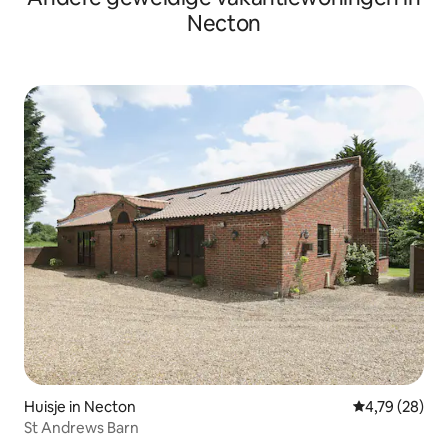
Necton
Huisje in Necton
Gemiddelde be
4,79 (28)
St Andrews Barn