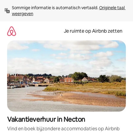
Ga
Sommige informatie is automatisch vertaald. 
Originele taal 
direct
weergeven
naar
inhoud
Je ruimte op Airbnb zetten
Vakantieverhuur in Necton
Vind en boek bijzondere accommodaties op Airbnb