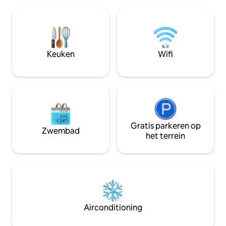
perfect voor een 
eigen badkamer, regelmatige
die blij zijn om z
schoonmaak, een openluchtkeuken,
te dwalen/scooter
een eetgelegenheid aan de oceaan en
restaurantopties i
een terras met zonsondergang. Ideaal
gemakkelijke wand
voor surfers, natuurliefhebbers en
aan het strand naar 
Keuken
Wifi
reizigers. Ervaar het beste van het
voorbereid op wa
eilandleven in Rote met ons.
ongelooflijke zo
planeet moeten zij
Gratis parkeren op
Zwembad
het terrein
Airconditioning