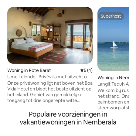
Superhost
Superhost
Woning in Rote Barat
Gemiddelde beoordeling van
5 (4)
Ume Lelendo | Privévilla met uitzicht op
Woning in Nembra
de oceaan in Boa Beach
Onze privéwoning ligt net boven het Boa
Langit Teduh Aan 
Vida Hotel en biedt het beste uitzicht op
privévilla
Welkom bij rustige
het eiland. Geniet van gemakkelijke
het strand. Onde
toegang tot drie ongerepte witte
palmbomen en op 
zandstranden en breng je dag door met
steenworp afstand
het zien van de zon opkomen en
Populaire voorzieningen in
privélagune is on
ondergaan terwijl perfecte golven
villa het ideale t
vakantiewoningen in Nemberala
breken in het volle zicht vanuit het
eiland Rote. Surf
comfort van ons huis. Geniet van
duiken, eten en on
kamers met airconditioning en een