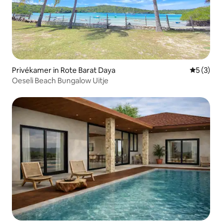
Privékamer in Rote Barat Daya
Gemiddeld
5 (3)
Oeseli Beach Bungalow Uitje