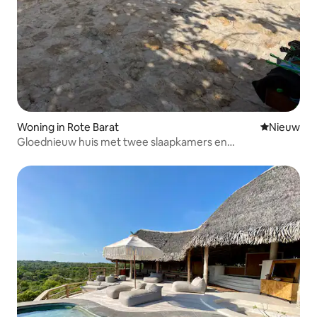
Woning in Rote Barat
Nieuwe ac
Nieuw
Gloednieuw huis met twee slaapkamers en
privézwembad