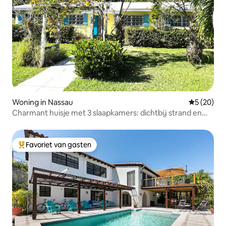
Woning in Nassau
Gemiddelde
5 (20)
Charmant huisje met 3 slaapkamers: dichtbij strand en
Fish Fry
Favoriet van gasten
Topfavoriet van gasten