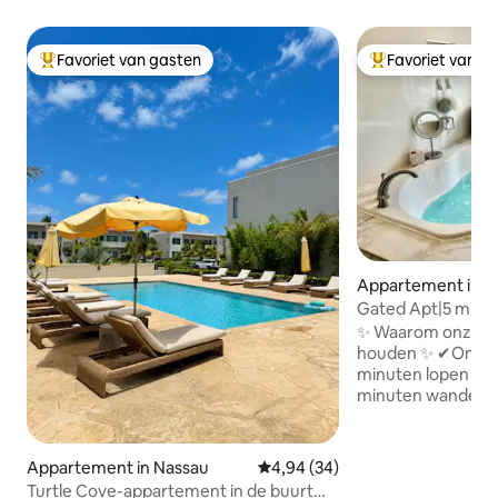
Favoriet van gasten
Favoriet van g
Topfavoriet van gasten
Topfavoriet van 
Appartement in N
Gated Apt|5 minut
strand|BahaMar|C
✨ Waarom onze ga
houden ✨ ✔Onovert
minuten lopen naa
minuten wandelen
boodschappen/ste
meerdere enterta
✔Luxury & Comfor
Appartement in Nassau
Gemiddelde beoordeling van 4,9
4,94 (34)
appartement van 1200 
Turtle Cove-appartement in de buurt