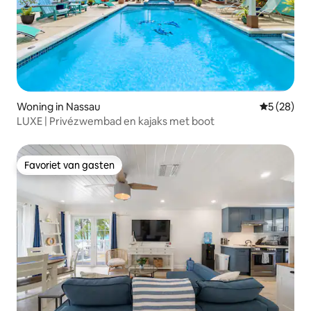
Woning in Nassau
Gemiddelde
5 (28)
LUXE | Privézwembad en kajaks met boot
Favoriet van gasten
Favoriet van gasten