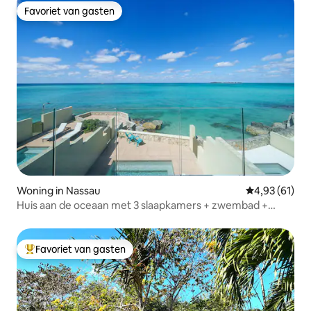
Favoriet van gasten
Favoriet van gasten
Woning in Nassau
Gemiddelde be
4,93 (61)
Huis aan de oceaan met 3 slaapkamers + zwembad +
strand | Auto inbegrepen
Favoriet van gasten
Topfavoriet van gasten