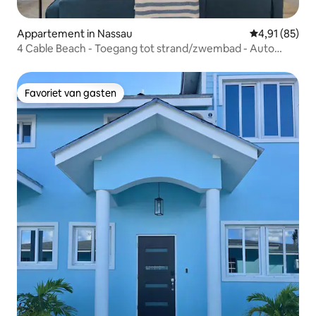
Appartement in Nassau
Gemiddelde be
4,91 (85)
4 Cable Beach - Toegang tot strand/zwembad - Auto
inbegrepen
Favoriet van gasten
Favoriet van gasten