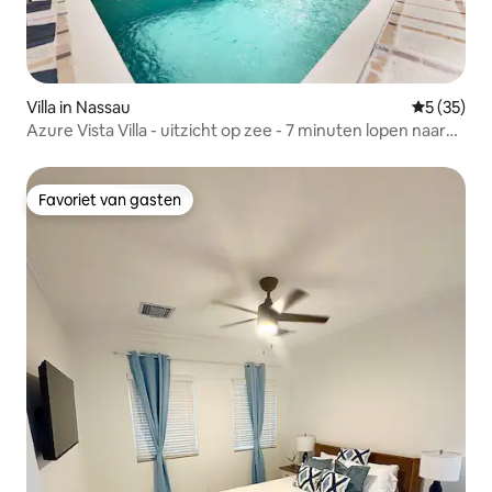
Villa in Nassau
Gemiddelde
5 (35)
Azure Vista Villa - uitzicht op zee - 7 minuten lopen naar
het strand
Favoriet van gasten
Favoriet van gasten