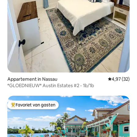
Appartement in Nassau
Gemiddelde be
4,97 (32)
*GLOEDNIEUW* Austin Estates #2 - 1b/1b
Favoriet van gasten
Topfavoriet van gasten