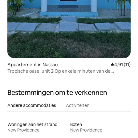
Appartement in Nassau
Gemiddelde b
4,91 (11)
Tropische oase, unit 2|Op enkele minuten van de
luchthaven en het strand
Bestemmingen om te verkennen
Andere accommodaties
Activiteiten
Woningen aan het strand
Boten
New Providence
New Providence