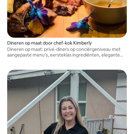
Dineren op maat door chef-kok Kimberly
Dineren op maat: privé-diners op conciërgeniveau met
aangepaste menu’s, eersteklas ingrediënten, elegante
presentatie en discrete service voor klanten die waarde
hechten aan stille luxe en onberispelijke uitvoering.
Bespaar 50% NYHOST50