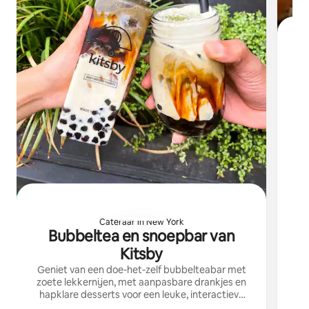
Vo
Cateraar in New York
Bubbeltea en snoepbar van
Kitsby
Geniet van een doe-het-zelf bubbelteabar met
zoete lekkernijen, met aanpasbare drankjes en
hapklare desserts voor een leuke, interactieve
ervaring.