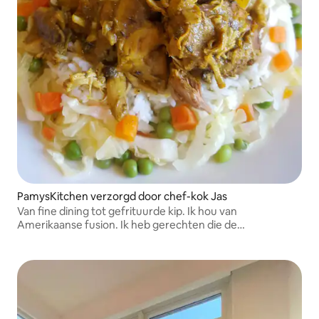
PamysKitchen verzorgd door chef-kok Jas
Van fine dining tot gefrituurde kip. Ik hou van
Amerikaanse fusion. Ik heb gerechten die de
Amerikaanse smaakpapillen kunnen herkennen, maar
met explosieve smaken. Ik ben bedreven in Caribisch,
zuidelijk, Frans, Indiaas, Aziatisch