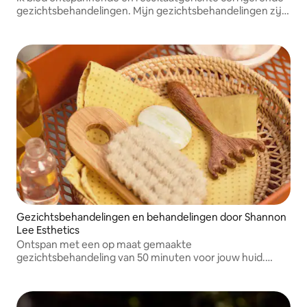
gezichtsbehandelingen. Mijn gezichtsbehandelingen zijn
volledig afgestemd op je huid en eventuele
huidproblemen.
Gezichtsbehandelingen en behandelingen door Shannon
Lee Esthetics
Ontspan met een op maat gemaakte
gezichtsbehandeling van 50 minuten voor jouw huid.
Deze behandeling omvat een huidanalyse, diepe
reiniging, scrubben, gezichtsmassage, extracties, een
enzymenmasker, oog- en lipverzorging, hydratatie en