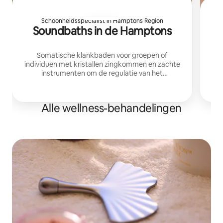
Schoonheidsspecialist in Hamptons Region
Soundbaths in de Hamptons
Somatische klankbaden voor groepen of
individuen met kristallen zingkommen en zachte
ge
instrumenten om de regulatie van het
d
zenuwstelsel, rust en herstel te ondersteunen.
re
pr
Alle wellness-behandelingen