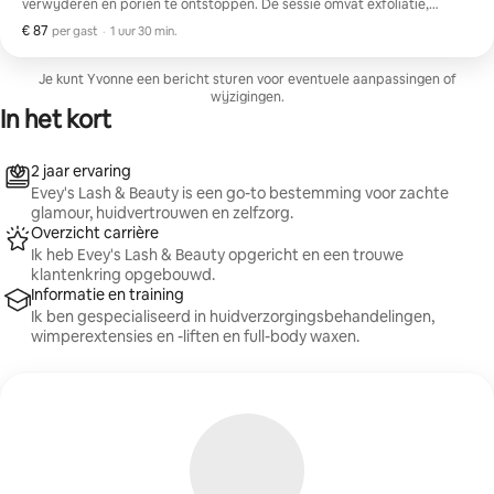
verwijderen en poriën te ontstoppen. De sessie omvat exfoliatie,
extracties (indien nodig), een kalmerend masker en hydratatie om de
€ 87
€ 87 per gast
,
per gast
·
1 uur 30 min.
huid stralend te maken.
Je kunt Yvonne een bericht sturen voor eventuele aanpassingen of
wijzigingen.
In het kort
2 jaar ervaring
Evey's Lash & Beauty is een go-to bestemming voor zachte
glamour, huidvertrouwen en zelfzorg.
Overzicht carrière
Ik heb Evey's Lash & Beauty opgericht en een trouwe
klantenkring opgebouwd.
Informatie en training
Ik ben gespecialiseerd in huidverzorgingsbehandelingen,
wimperextensies en -liften en full-body waxen.