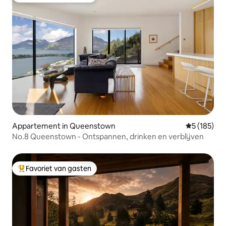
Appartement in Queenstown
Gemiddelde 
5 (185)
No.8 Queenstown - Ontspannen, drinken en verblijven
Favoriet van gasten
Topfavoriet van gasten