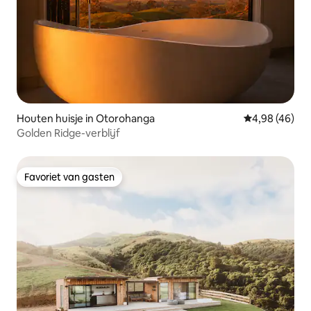
Houten huisje in Otorohanga
Gemiddelde be
4,98 (46)
Golden Ridge-verblijf
Favoriet van gasten
Favoriet van gasten