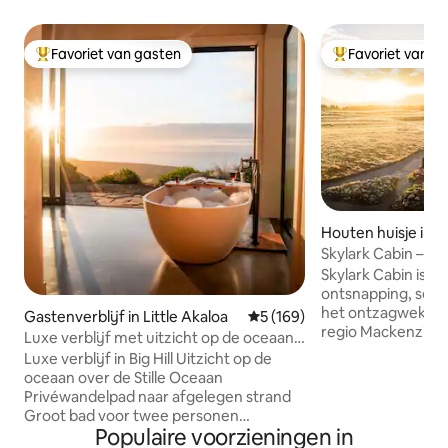
Favoriet van gasten
Favoriet van g
Topfavoriet van gasten
Topfavoriet van 
Houten huisje in T
Skylark Cabin – Pr
with Hot Tub
Skylark Cabin is ee
ontsnapping, sere
het ontzagwekken
Gastenverblijf in Little Akaloa
Gemiddelde beoordeling van 5
5 (169)
regio Mackenzie.
Luxe verblijf met uitzicht op de oceaan |
bergketens en de 
Privéstrand
Luxe verblijf in Big Hill Uitzicht op de
schoonheid van een
oceaan over de Stille Oceaan
is dit niet alleen 
Privéwandelpad naar afgelegen strand
om te verblijven, 
Groot bad voor twee personen
zich. Wees getuig
Populaire voorzieningen in
Romantisch toevluchtsoord alleen voor
helderheid van ee