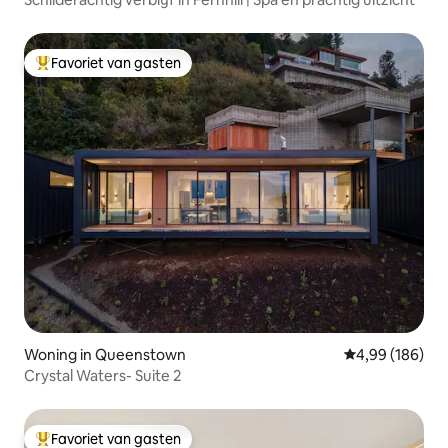
Favoriet van gasten
Topfavoriet van gasten
Woning in Queenstown
Gemiddelde beo
4,99 (186)
Crystal Waters- Suite 2
Favoriet van gasten
Topfavoriet van gasten