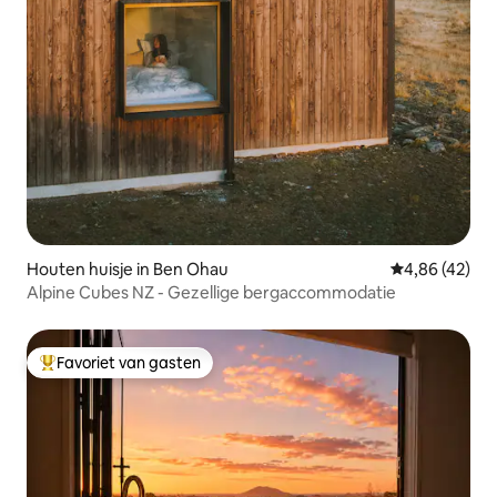
Houten huisje in Ben Ohau
Gemiddelde be
4,86 (42)
Alpine Cubes NZ - Gezellige bergaccommodatie
Favoriet van gasten
Topfavoriet van gasten