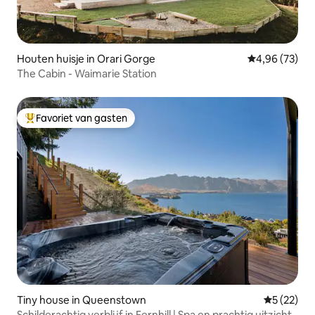
Houten huisje in Orari Gorge
Gemiddelde be
4,96 (73)
The Cabin - Waimarie Station
Favoriet van gasten
Topfavoriet van gasten
Tiny house in Queenstown
Gemiddelde
5 (22)
Schilderachtig verblijf in Fernhill | Spa en prachtig uitzicht