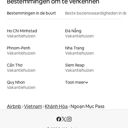
Bestemmingen om te verkennen
Bestemmingen in de buurt
Beste bezienswaardigheden in de
Ho Chi Minhstad
Đà Nẵng
Vakantiehuizen
Vakantiehuizen
Phnom-Penh
Nha Trang
Vakantiehuizen
Vakantiehuizen
Cần Thơ
Siem Reap
Vakantiehuizen
Vakantiehuizen
Quy Nhon
Toon meer
Vakantiehuizen
Airbnb
Vietnam
Khánh Hòa
Ngoạn Mục Pass