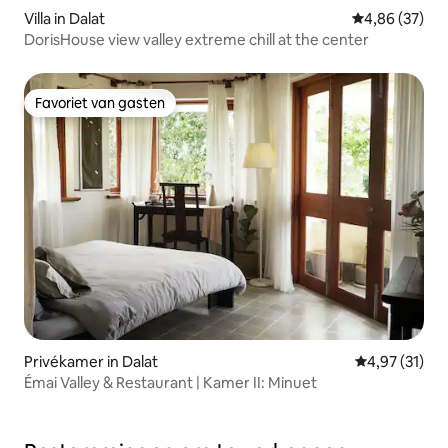
Villa in Dalat
Gemiddelde be
4,86 (37)
DorisHouse view valley extreme chill at the center
Favoriet van gasten
Favoriet van gasten
Privékamer in Dalat
Gemiddelde be
4,97 (31)
Émai Valley & Restaurant | Kamer II: Minuet