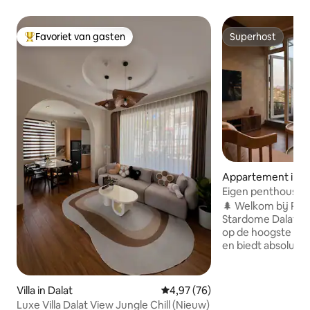
Favoriet van gasten
Superhost
Topfavoriet van gasten
Superhost
Appartement in D
Eigen penthouse 
verdieping | Mooi 
🌲 Welkom bij Pen
Stardome Dalat! Het appartement ligt
op de hoogste ver
en biedt absolute 
faciliteiten en een
het dennenbos. ✨ • Ontspannen
glazen bad dat va
Villa in Dalat
Gemiddelde beoordeling van 4,9
4,97 (76)
het bos kijkt • Mo
Luxe Villa Dalat View Jungle Chill (Nieuw)