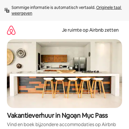
Ga
Sommige informatie is automatisch vertaald. 
Originele taal 
direct
weergeven
naar
inhoud
Je ruimte op Airbnb zetten
Vakantieverhuur in Ngoạn Mục Pass
Vind en boek bijzondere accommodaties op Airbnb