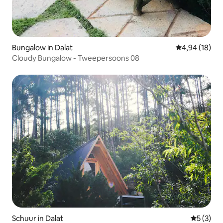
Bungalow in Dalat
Gemiddelde be
4,94 (18)
Cloudy Bungalow - Tweepersoons 08
Schuur in Dalat
Gemiddeld
5 (3)