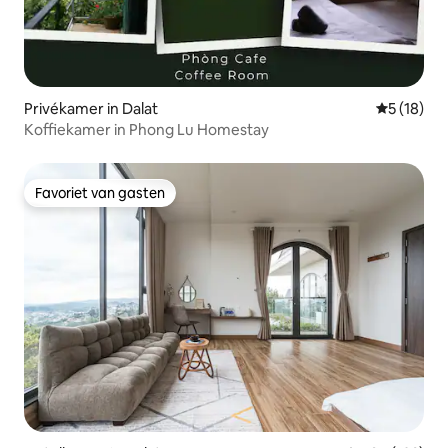
Privékamer in Dalat
Gemiddelde
5 (18)
Koffiekamer in Phong Lu Homestay
Favoriet van gasten
Favoriet van gasten