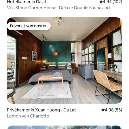
Hotelkamer in Dalat
Gemiddelde beo
4,94 (102)
Villa Stone Corner House- Deluxe Double Sauna and
Jacuzzi
Favoriet van gasten
Favoriet van gasten
Privékamer in Xuan Huong - Da Lat
Gemiddelde be
4,98 (55)
Lemon van Charlotte