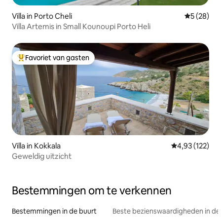
Villa in Porto Cheli
Gemiddelde
5 (28)
Villa Artemis in Small Kounoupi Porto Heli
Favoriet van gasten
Topfavoriet van gasten
Villa in Kokkala
Gemiddelde beo
4,93 (122)
Geweldig uitzicht
Bestemmingen om te verkennen
Bestemmingen in de buurt
Beste bezienswaardigheden in de