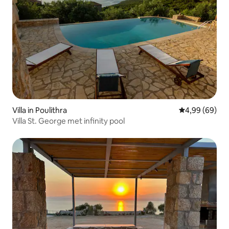
Villa in Poulithra
Gemiddelde be
4,99 (69)
Villa St. George met infinity pool