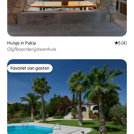
Huisje in Pakia
Gemiddeld
5 (4)
Olijfboerderijsteenhuis
Favoriet van gasten
Favoriet van gasten