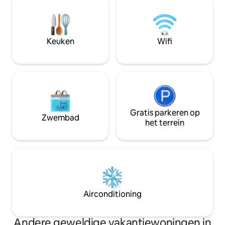
Professionele WiFi ideaal voor werken
de linkerkant kun 
op afstand. Er zijn nog vier
bergen bewondere
appartementen op AIRBNB in hetzelfde
Egeïsche Zee. Tij
complex en recensies moeten in
zal de geur van si
Keuken
Wifi
combinatie worden gelezen voor alle vijf
citroenbloesems ui
getoonde appartementen.
zintuigen verwenn
Gratis parkeren op
Zwembad
het terrein
Airconditioning
Andere geweldige vakantiewoningen in