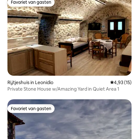
Favoriet van gasten
Favoriet van gasten
Rijtjeshuis in Leonidio
Gemiddelde be
4,93 (15)
Private Stone House w/Amazing Yard in Quiet Area 1
Favoriet van gasten
Favoriet van gasten