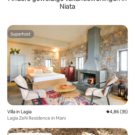
Niata
Superhost
Superhost
Villa in Lagia
Gemiddelde be
4,86 (35)
Lagia ZeN Residence in Mani