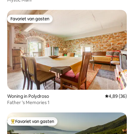
Favoriet van gasten
Favoriet van gasten
Woning in Polydroso
Gemiddelde be
4,89 (36)
Father 's Memories 1
Favoriet van gasten
Topfavoriet van gasten