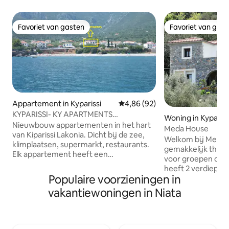
Favoriet van gasten
Favoriet van gas
Favoriet van gasten
Favoriet van gas
Appartement in Kyparissi
Gemiddelde beoordeling van 4,8
4,86 (92)
KYPARISSI- KY APARTMENTS
Woning in Kypariss
(appartement 1)
Nieuwbouw appartementen in het hart
Meda House
van Kiparissi Lakonia. Dicht bij de zee,
Welkom bij Meda H
klimplaatsen, supermarkt, restaurants.
gemakkelijk thuis
Elk appartement heeft een
voor groepen of g
tweepersoons queensize bed en een
heeft 2 verdiepin
eenpersoonsbed, een lcd-tv, een
Populaire voorzieningen in
ingangen. Eenvoud
complete keuken met oven om
rustieke nuances, 
vakantiewoningen in Niata
dagelijks te koken, airconditioning, een
slaapkamers, 2 ba
eigen balkon en een eigen ingang, een
woonkamer, een vo
badkamer enz. De appartementen
keuken en 2 balko
liggen op 100 meter van het strand.
genieten van een p