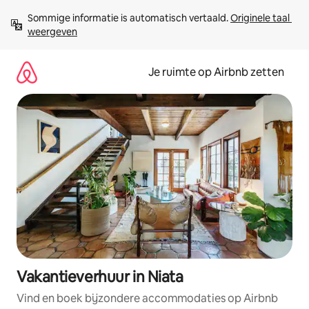
Ga
Sommige informatie is automatisch vertaald. 
Originele taal 
direct
weergeven
naar
inhoud
Je ruimte op Airbnb zetten
Vakantieverhuur in Niata
Vind en boek bijzondere accommodaties op Airbnb