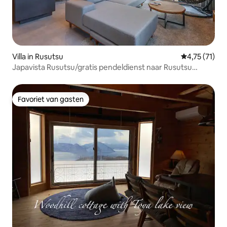
Villa in Rusutsu
Gemiddelde be
4,75 (71)
Japavista Rusutsu/gratis pendeldienst naar Rusutsu
Resort
Favoriet van gasten
Favoriet van gasten