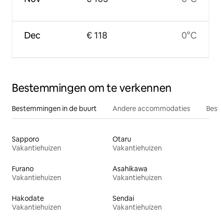
Dec
€ 118
0°C
Bestemmingen om te verkennen
Bestemmingen in de buurt
Andere accommodaties
Best
Sapporo
Otaru
Vakantiehuizen
Vakantiehuizen
Furano
Asahikawa
Vakantiehuizen
Vakantiehuizen
Hakodate
Sendai
Vakantiehuizen
Vakantiehuizen