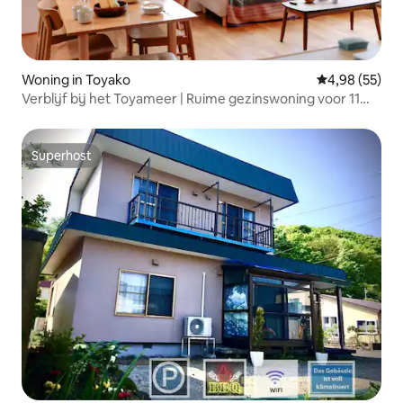
Woning in Toyako
Gemiddelde be
4,98 (55)
Verblijf bij het Toyameer | Ruime gezinswoning voor 11
gasten
Superhost
Superhost