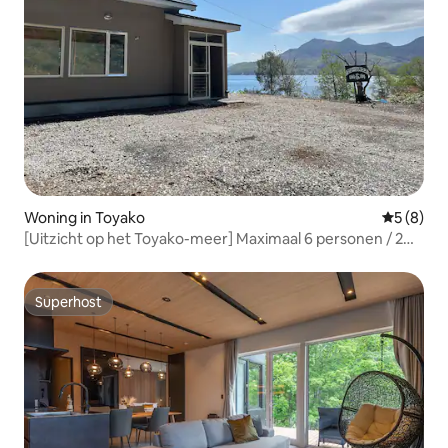
Woning in Toyako
Gemiddeld
5 (8)
[Uitzicht op het Toyako-meer] Maximaal 6 personen / 2
auto's mogelijk / airconditioning / 92 m² / 1 verdieping /
65-inch tv / bed met verwarming / badkuip in de
openlucht / bank in de buitenlucht
Superhost
Superhost