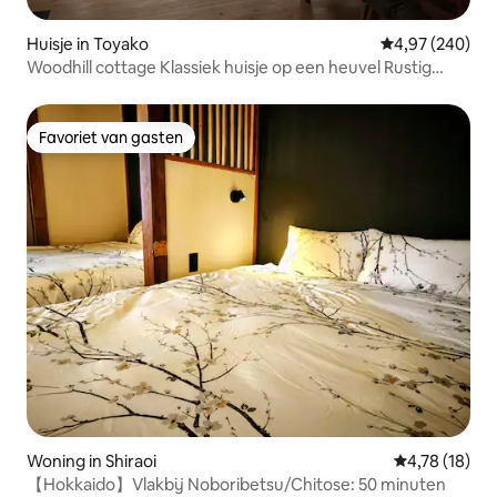
Huisje in Toyako
Gemiddelde beo
4,97 (240)
Woodhill cottage Klassiek huisje op een heuvel Rustig
vakantiehuis
Favoriet van gasten
Favoriet van gasten
Woning in Shiraoi
Gemiddelde be
4,78 (18)
​【Hokkaido】Vlakbij Noboribetsu/Chitose: 50 minuten