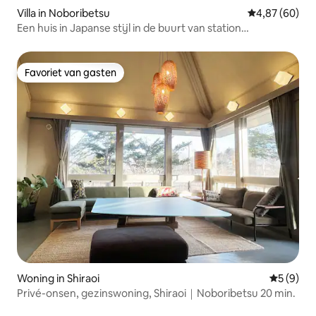
Villa in Noboribetsu
Gemiddelde be
4,87 (60)
Een huis in Japanse stijl in de buurt van station
Noboribetsu
Favoriet van gasten
Favoriet van gasten
Woning in Shiraoi
Gemiddeld
5 (9)
Privé-onsen, gezinswoning, Shiraoi｜Noboribetsu 20 min.