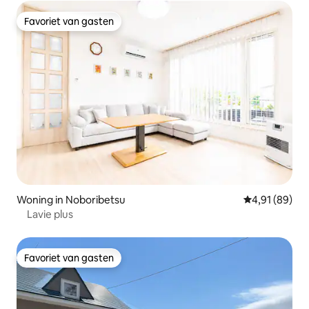
Favoriet van gasten
Favoriet van gasten
Woning in Noboribetsu
Gemiddelde be
4,91 (89)
Lavie plus
Favoriet van gasten
Favoriet van gasten