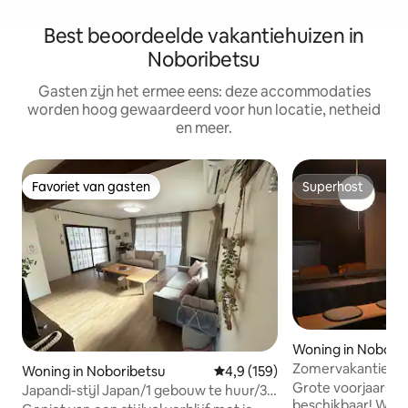
Best beoordeelde vakantiehuizen in
Noboribetsu
Gasten zijn het ermee eens: deze accommodaties
worden hoog gewaardeerd voor hun locatie, netheid
en meer.
Favoriet van gasten
Superhost
Favoriet van gasten
Superhost
Woning in Nobori
Zomervakantiekort
Woning in Noboribetsu
Gemiddelde beoordeling van 4,9
4,9 (159)
kennis met de goe
Grote voorjaarsb
Japandi-stijl Japan/1 gebouw te huur/3
eerste "Matsuri R
beschikbaar! We 
gratis parkeerplaatsen/10 minuten