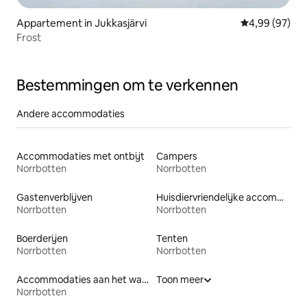
Appartement in Jukkasjärvi
Gemiddelde be
4,99 (97)
Frost
Bestemmingen om te verkennen
Andere accommodaties
Accommodaties met ontbijt
Campers
Norrbotten
Norrbotten
Gastenverblijven
Huisdiervriendelijke accommodaties
Norrbotten
Norrbotten
Boerderijen
Tenten
Norrbotten
Norrbotten
Accommodaties aan het water
Toon meer
Norrbotten