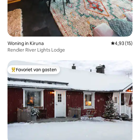
Woning in Kiruna
Gemiddelde be
4,93 (15)
Rendier River Lights Lodge
Favoriet van gasten
Topfavoriet van gasten