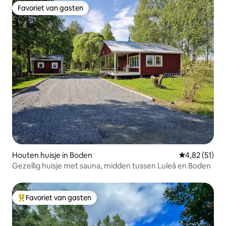
Favoriet van gasten
Favoriet van gasten
Houten huisje in Boden
Gemiddelde be
4,82 (51)
Gezellig huisje met sauna, midden tussen Luleå en Boden
Favoriet van gasten
Topfavoriet van gasten