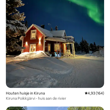
Houten huisje in Kiruna
Gemiddelde beo
4,93 (164)
Kiruna Poikkijärvi - huis aan de rivier