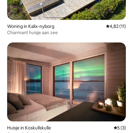
Woning in Kalix-nyborg
Gemiddelde be
4,82 (11)
Charmant huisje aan zee
Huisje in Koskullskulle
Gemiddeld
5 (3)