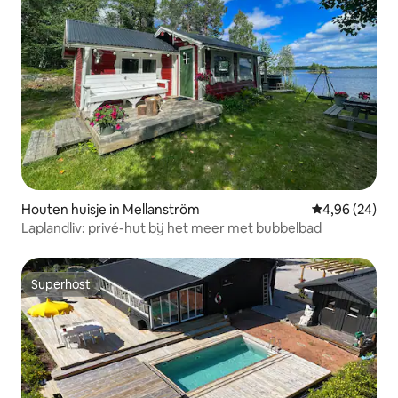
Houten huisje in Mellanström
Gemiddelde be
4,96 (24)
Laplandliv: privé-hut bij het meer met bubbelbad
Superhost
Superhost