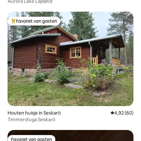
Aurora Lake Lapland
Favoriet van gasten
Topfavoriet van gasten
Houten huisje in Seskarö
Gemiddelde be
4,92 (60)
Timmerstuga Seskarö
Favoriet van gasten