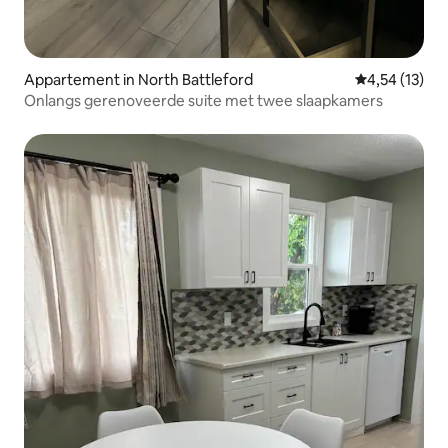
Appartement in North Battleford
Gemiddelde be
4,54 (13)
Onlangs gerenoveerde suite met twee slaapkamers