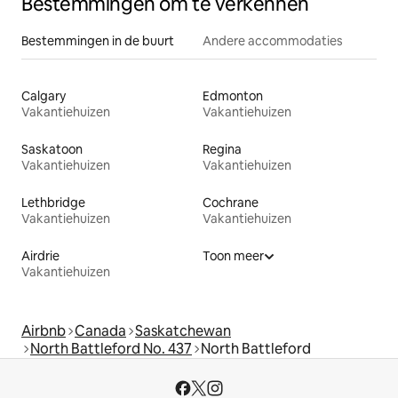
Bestemmingen om te verkennen
Bestemmingen in de buurt
Andere accommodaties
Calgary
Edmonton
Vakantiehuizen
Vakantiehuizen
Saskatoon
Regina
Vakantiehuizen
Vakantiehuizen
Lethbridge
Cochrane
Vakantiehuizen
Vakantiehuizen
Airdrie
Toon meer
Vakantiehuizen
Airbnb
Canada
Saskatchewan
North Battleford No. 437
North Battleford