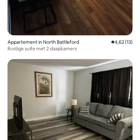
Appartement in North Battleford
Gemiddelde be
4,62 (13)
Rustige suite met 2 slaapkamers