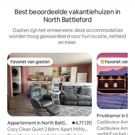
Best beoordeelde vakantiehuizen in
North Battleford
Gasten zijn het ermee eens: deze accommodaties
worden hoog gewaardeerd voor hun locatie, netheid
en meer.
Favoriet van gasten
Favoriet van g
Favoriet van gasten
Topfavoriet van 
Privékamer in Batt
Castleview Ambass
Appartement in North Battlef
Gemiddelde beoordeling van 4,7
4,77 (31)
Dichtbij Battlefor
Castleview Ambass
ord
Cozy Clean Quiet 2 Bdrm Apart Mthly
verblijf op het pla
korting