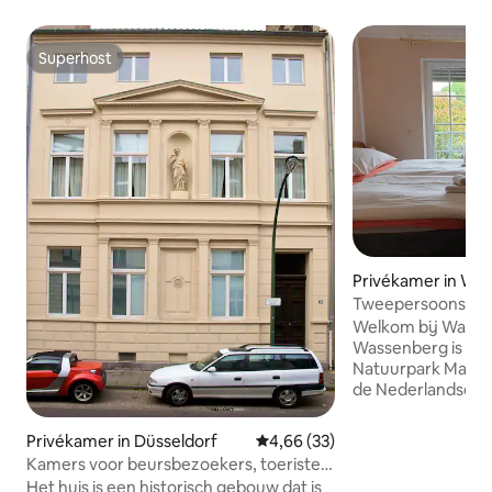
Superhost
Superhost
Privékamer in Wa
Tweepersoonskam
douche
Welkom bij Wasse
Wassenberg is gel
Natuurpark Maas
de Nederlandse grens. Het land
de omliggende bos
te genieten van l
Privékamer in Düsseldorf
Gemiddelde beoordeling van 4,6
4,66 (33)
fietstochten. Slechts 1 km verder zijn er
Kamers voor beursbezoekers, toeristen
recreatieve activit
DE329371150
Het huis is een historisch gebouw dat is