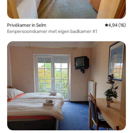
Privékamer in Selm
Gemiddelde be
4,94 (16)
Eenpersoonskamer met eigen badkamer #1