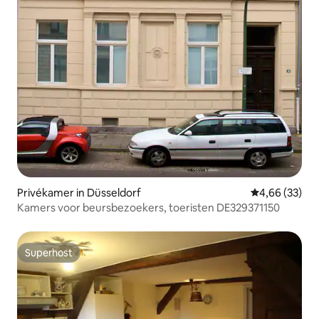
Privékamer in Düsseldorf
Gemiddelde be
4,66 (33)
Kamers voor beursbezoekers, toeristen DE329371150
Superhost
Superhost