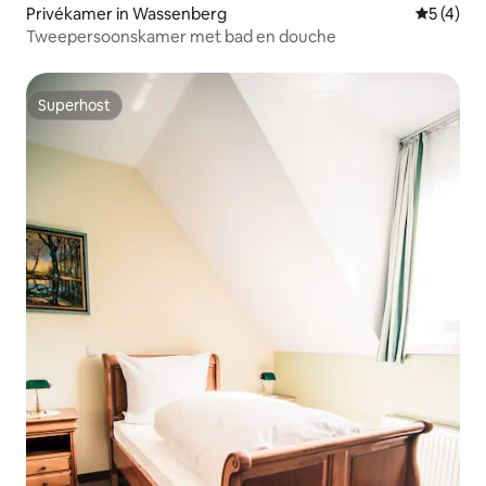
Privékamer in Wassenberg
Gemiddeld
5 (4)
Tweepersoonskamer met bad en douche
Superhost
Superhost