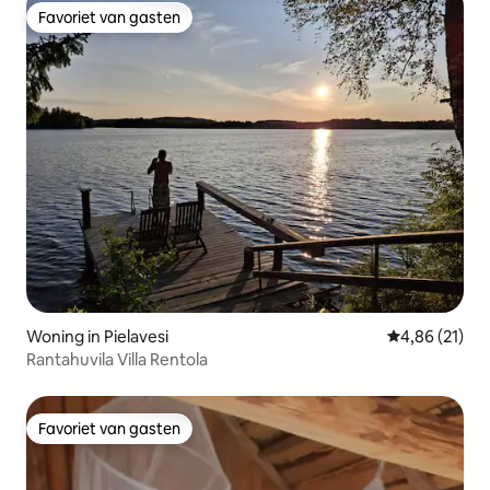
Favoriet van gasten
Favoriet van gasten
Woning in Pielavesi
Gemiddelde be
4,86 (21)
Rantahuvila Villa Rentola
Favoriet van gasten
Favoriet van gasten