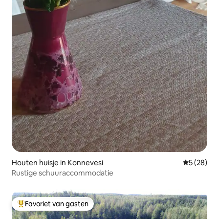
Houten huisje in Konnevesi
Gemiddelde
5 (28)
Rustige schuuraccommodatie
Favoriet van gasten
Topfavoriet van gasten