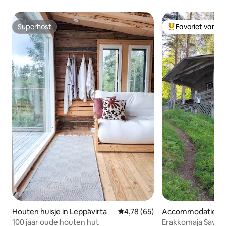
Superhost
Favoriet van g
Superhost
Topfavoriet van 
Houten huisje in Leppävirta
Gemiddelde beoordeling van 4,7
4,78 (65)
Accommodatie in 
100 jaar oude houten hut
Erakkomaja Savukal