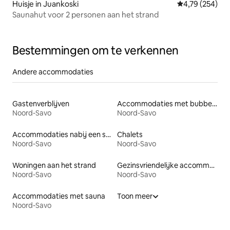
Huisje in Juankoski
Gemiddelde beo
4,79 (254)
Saunahut voor 2 personen aan het strand
Bestemmingen om te verkennen
Andere accommodaties
Gastenverblijven
Accommodaties met bubbelbad
Noord-Savo
Noord-Savo
Accommodaties nabij een strand
Chalets
Noord-Savo
Noord-Savo
Woningen aan het strand
Gezinsvriendelijke accommodaties
Noord-Savo
Noord-Savo
Accommodaties met sauna
Toon meer
Noord-Savo