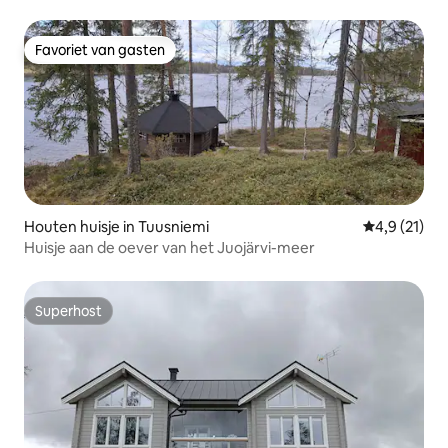
Favoriet van gasten
Favoriet van gasten
Houten huisje in Tuusniemi
Gemiddelde b
4,9 (21)
Huisje aan de oever van het Juojärvi-meer
Superhost
Superhost