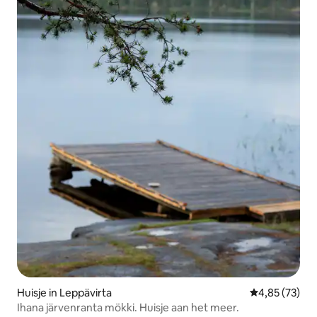
Huisje in Leppävirta
Gemiddelde be
4,85 (73)
Ihana järvenranta mökki. Huisje aan het meer.