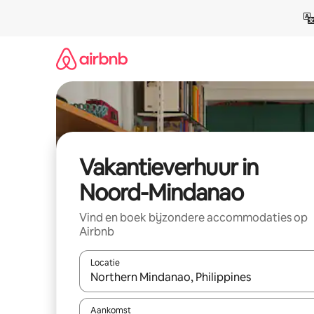
Ga
direct
naar
inhoud
Vakantieverhuur in
Noord-Mindanao
Vind en boek bijzondere accommodaties op
Airbnb
Locatie
Wanneer er suggesties beschikbaar zijn, maak je 
Aankomst