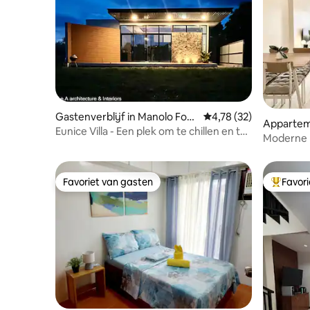
Gastenverblijf in Manolo Forti
Gemiddelde beoordelin
4,78 (32)
Appartem
ch
Eunice Villa - Een plek om te chillen en te
Moderne l
ontspannen.
slaapplaa
Favoriet van gasten
Favor
Favoriet van gasten
Topfavor