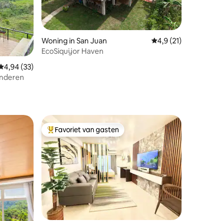
Woning in San Juan
Gemiddelde beoordeli
4,9 (21)
EcoSiquijor Haven
Gemiddelde beoordeling van 4,94 uit 5, 33 recensies
4,94 (33)
kinderen
ecensies
Favoriet van gasten
Topfavoriet van gasten