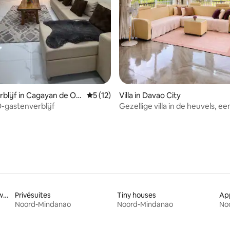
 van 4,98 uit 5, 48 recensies
blijf in Cagayan de Or
Gemiddelde beoordeling van 5 uit 5, 12 
5 (12)
Villa in Davao City
-gastenverblijf
Gezellige villa in de heuvels, ee
toevluchtsoord
Accommodaties aan het water
Privésuites
Tiny houses
Ap
Noord-Mindanao
Noord-Mindanao
No