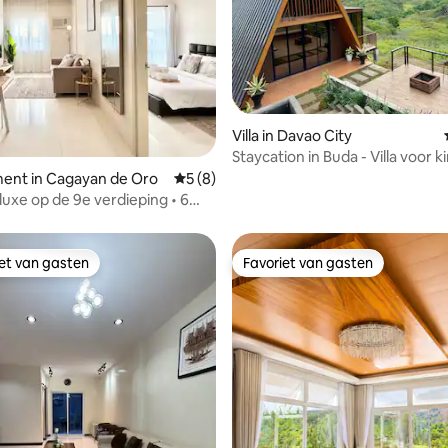
Villa in Davao City
Staycation in Buda - Villa voor 
g van 4,78 uit 5, 32 recensies
ent in Cagayan de Oro
Gemiddelde beoordeling van 5 uit 5, 8 r
5 (8)
uxe op de 9e verdieping • 6
tsen • Limketkai Loop
iet van gasten
Favoriet van gasten
iet van gasten
Favoriet van gasten