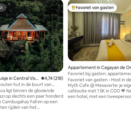
st
Favoriet van gasten
st
Topfavoriet van gasten
Appartement in Cagayan de O
Favoriet bij gasten: apparteme
sje in Central Visa
Gemiddelde beoordeling van 4,74 uit 5, 218 r
4,74 (218)
SK, zwembad, fitnessruimte en 
Favoriet van gasten • Host in d
uten hut in de buurt van
op zee
Myth Cafe @ Mesaverte: je eig
ay Falls met keuken
sca ligt binnen de glooiende
cafésuite met 1 SK in CDO 🧡 Net als in
azi op slechts een paar honderd
een hotel, met een tweeperso
n Cambugahay Fall en op een
luxe beddengoed en
ten rijden van het
verduisteringsgordijnen. Myth Cafe
gen privétuin
Pantry met gratis koffie, cake 
 van 4,96 uit 5, 83 recensies
hut een privéruimte om te
Honest Shop-snacks. Snelle wifi, Netflix,
van de rust van de omliggende
bureau, airconditioning. Zwem
erwijl het een handige nabijheid
fitnessruimte inbegrepen. Vijf minuten