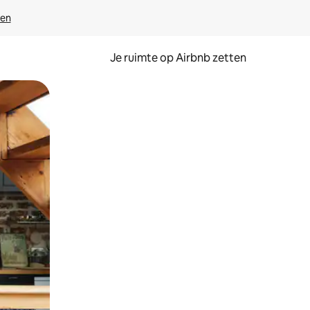
ven
Je ruimte op Airbnb zetten
ken of swipen.