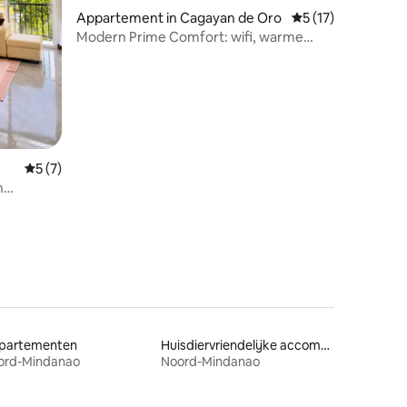
Appartement in Cagayan de Oro
Gemiddelde beoorde
5 (17)
Modern Prime Comfort: wifi, warme
douche en parkeergelegenheid
recensies
Gemiddelde beoordeling van 5 uit 5, 7 recensies
5 (7)
n
partementen
Huisdiervriendelijke accommodaties
ord-Mindanao
Noord-Mindanao