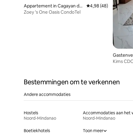
Appartement in Cagayan de
Gemiddelde beoordeling
4,98 (48)
Oro
Zoey 's One Oasis CondoTel
Gastenver
o
Kims CDO
Bestemmingen om te verkennen
Andere accommodaties
Hostels
Noord-Mindanao
Noord-Mindanao
Boetiekhotels
Toon meer