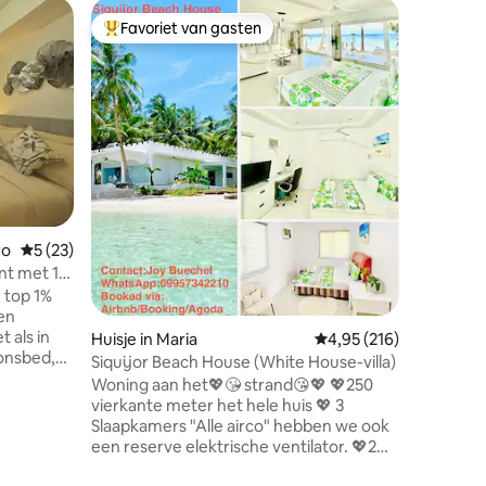
Appartem
Favoriet van gasten
Favor
Topfavoriet van gasten
Topfavo
Heminus 
wonen i
Geniet v
Stockhol
studio va
de Oro City. De ruimte is on
een Zweed
beschikt 
twee, een
een stra
een mod
ro
Gemiddelde beoordeling van 5 uit 5, 23 recensies
5 (23)
koude douche. Het is ce
de buurt 
nt met 1
ecensies
zakencent
uitzicht
e top 1%
van stijl
en
soloreizi
Huisje in Maria
Gemiddelde beoordeling
4,95 (216)
onsbed,
Siquijor Beach House (White House-villa)
Woning aan het💖😘 strand😘💖 💖250
vierkante meter het hele huis 💖 3
of gebak +
Slaapkamers "Alle airco" hebben we ook
een reserve elektrische ventilator. 💖2
bad en
Slaapbanken 💖 Open woonkamer, 💖