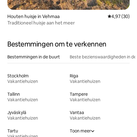
Houten huisje in Vehmaa
Gemiddelde be
4,97 (30)
Traditioneel huisje aan het meer
Bestemmingen om te verkennen
Bestemmingen in de buurt
Beste bezienswaardigheden in de
Stockholm
Riga
Vakantiehuizen
Vakantiehuizen
Tallinn
Tampere
Vakantiehuizen
Vakantiehuizen
Jyväskylä
Vantaa
Vakantiehuizen
Vakantiehuizen
Tartu
Toon meer
Vakantiehuizen