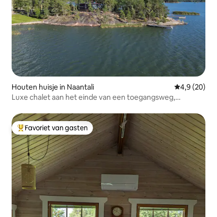
Houten huisje in Naantali
Gemiddelde b
4,9 (20)
Luxe chalet aan het einde van een toegangsweg,
maximaal 3 personen
Favoriet van gasten
Topfavoriet van gasten