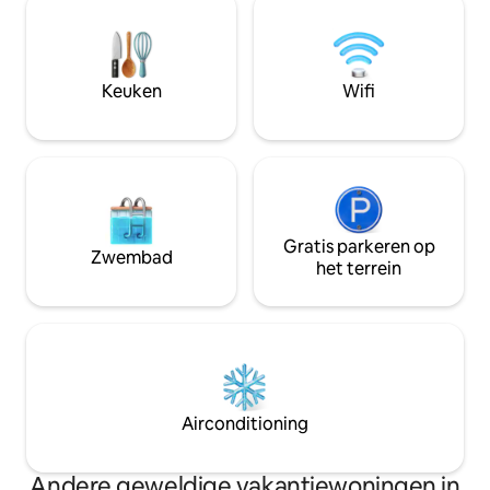
gasgrill, een groot terras en een eigen
het erf van onze w
roeiboot. Traditioneel houten huisje met
wordt gedeeld. W
alle basisgemakken naast het meer
eigen ruimte en pr
Elijärvi. Prachtig uitzicht op het meer
gemakkelijk bereik
vanuit de woonkamer en het terras met
Keuken
Wifi
Je zult waarschijn
adembenemende zonsondergangen.
tegenkomen, die do
🐾
Gratis parkeren op
Zwembad
het terrein
Airconditioning
Andere geweldige vakantiewoningen in