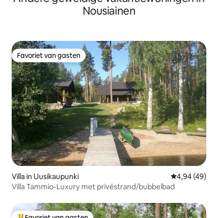
Nousiainen
Favoriet van gasten
Favoriet van gasten
Villa in Uusikaupunki
Gemiddelde be
4,94 (49)
Villa Tammio-Luxury met privéstrand/bubbelbad
Favoriet van gasten