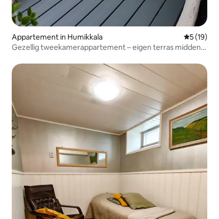
Appartement in Humikkala
Gemiddelde
5 (19)
Gezellig tweekamerappartement – eigen terras midden
in de natuur