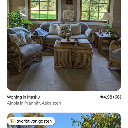
Woning in Masku
Gemiddelde be
4,98 (66)
Ainola in Prännär, Askaisten
Favoriet van gasten
Topfavoriet van gasten