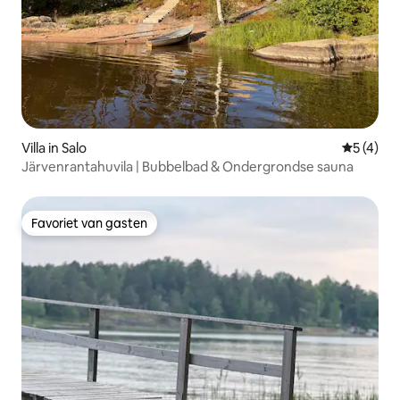
Villa in Salo
Gemiddeld
5 (4)
Järvenrantahuvila | Bubbelbad & Ondergrondse sauna
Favoriet van gasten
Favoriet van gasten