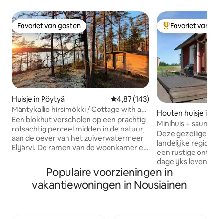
Favoriet van gasten
Favoriet van g
Favoriet van gasten
Topfavoriet van 
Huisje in Pöytyä
Gemiddelde beoordeling van 4,87
4,87 (143)
Mäntykallio hirsimökki / Cottage with a
Houten huisje in T
view
Een blokhut verscholen op een prachtig
Minihuis + sauna +
rotsachtig perceel midden in de natuur,
Saariston Rengast
Deze gezellige tin
aan de oever van het zuiverwatermeer
landelijke regio Z
Elijärvi. De ramen van de woonkamer en
een rustige ontsn
het terras komen uit op een uitzicht op
dagelijks leven. V
het meer, bekroond door prachtige
Populaire voorzieningen in
ontspan in de hott
zonsondergangen. Het huisje heeft alle
eigen tempo van d
vakantiewoningen in Nousiainen
basisvoorzieningen: elektriciteit,
natuur. Slechts e
stromend water, airconditioning, een
Saariston Rengasti
moderne keuken, een douche, een
Naantali: 49 km; K
toilet, een houtgestookte sauna, een
25 km. De accomm