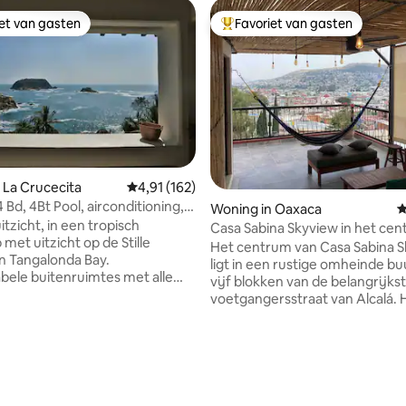
iet van gasten
Favoriet van gasten
iet van gasten
Topfavoriet van gasten
van 4,93 uit 5, 339 recensies
 La Crucecita
Gemiddelde beoordeling van 4,91 uit 5, 162 r
4,91 (162)
 4 Bd, 4Bt Pool, airconditioning,
Woning in Oaxaca
G
golunda
itzicht, in een tropisch
Casa Sabina Skyview in het ce
met uitzicht op de Stille
Het centrum van Casa Sabina 
n Tangalonda Bay.
ligt in een rustige omheinde bu
ele buitenruimtes met alle
vijf blokken van de belangrijks
ngen Volledig gevulde keuken,
voetgangersstraat van Alcalá. H
ioning, wifi en zwembad.
in 2021 volledig gerenoveerd. Er
t eet- en woonkamer, keuken
twee slaapkamers met queens
kamers kunnen worden
bedden en plafondventilatoren
ang tot
complete badkamers. Het uitzi
gen afgelegen strand. Eigen
stad en de Soledad-kerk vanaf 
aats, 24-uursbeveiliging. Op
dakterras is adembenemend, en 