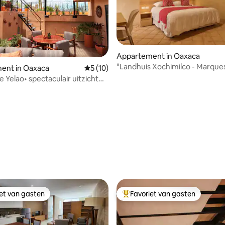
ng van 4,75 uit 5, 4 recensies
Appartement in Oaxaca
"Landhuis Xochimilco - Marque
ent in Oaxaca
Gemiddelde beoordeling van 5 uit 5, 10 r
5 (10)
 Yelao• spectaculair uitzicht
 Domingo
iet van gasten
Favoriet van gasten
iet van gasten
Topfavoriet van gasten