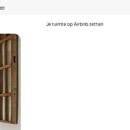
ven
Je ruimte op Airbnb zetten
ken of swipen.