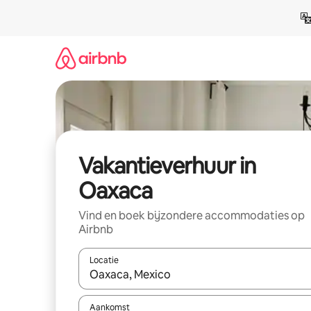
Ga
direct
naar
inhoud
Vakantieverhuur in
Oaxaca
Vind en boek bijzondere accommodaties op
Airbnb
Locatie
Wanneer er suggesties beschikbaar zijn, maak je 
Aankomst