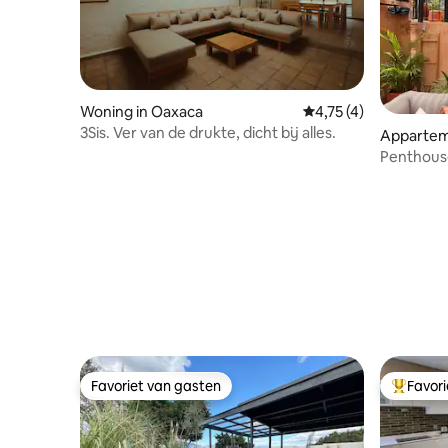
Woning in Oaxaca
Gemiddelde beoordeli
4,75 (4)
3Sis. Ver van de drukte, dicht bij alles.
Appartem
Penthouse
op Santo
Favoriet van gasten
Favor
Favoriet van gasten
Topfavor