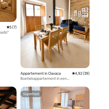
Gemiddelde beoordeling van 5 uit 5, 7 recensies
5 (7)
sado"
ecensies
Appartement in Oaxaca
Gemiddelde beoordelin
4,92 (39)
Boetiekappartement in een
gerenoveerd 17e-eeuws klooster
Superhost
Superhost