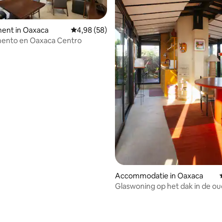
ent in Oaxaca
Gemiddelde beoordeling van 4,98 uit 5, 58 r
4,98 (58)
ento en Oaxaca Centro
eling van 5 uit 5, 7 recensies
Accommodatie in Oaxaca
Glaswoning op het dak in de o
stad/Jalatlaco