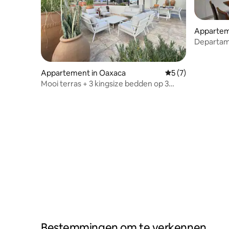
Appartem
Departam
Appartement in Oaxaca
Gemiddelde beoord
5 (7)
Mooi terras + 3 kingsize bedden op 3
blokken van het centrum
Bestemmingen om te verkennen