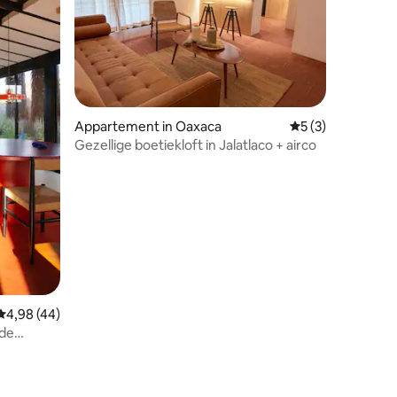
ecensies
Appartement in Oaxaca
Gemiddelde beoord
5 (3)
Gezellige boetiekloft in Jalatlaco + airco
Gemiddelde beoordeling van 4,98 uit 5, 44 recensies
4,98 (44)
ude