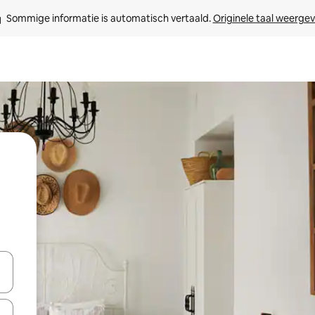
Sommige informatie is automatisch vertaald. 
Originele taal weerge
een keuze met je de pijltjestoetsen omhoog en omlaag, óf door te tik