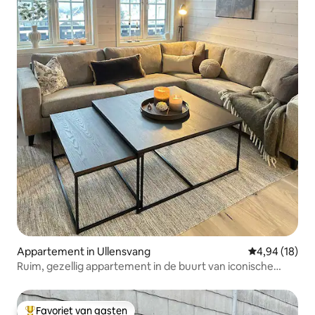
Appartement in Ullensvang
Gemiddelde be
4,94 (18)
Ruim, gezellig appartement in de buurt van iconische
wandelingen
Favoriet van gasten