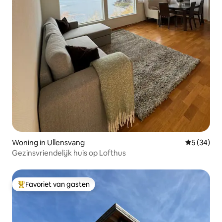
Woning in Ullensvang
Gemiddelde
5 (34)
Gezinsvriendelijk huis op Lofthus
Favoriet van gasten
Topfavoriet van gasten