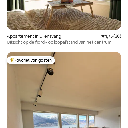
Appartement in Ullensvang
Gemiddelde be
4,75 (36)
Uitzicht op de fjord - op loopafstand van het centrum
Favoriet van gasten
Topfavoriet van gasten