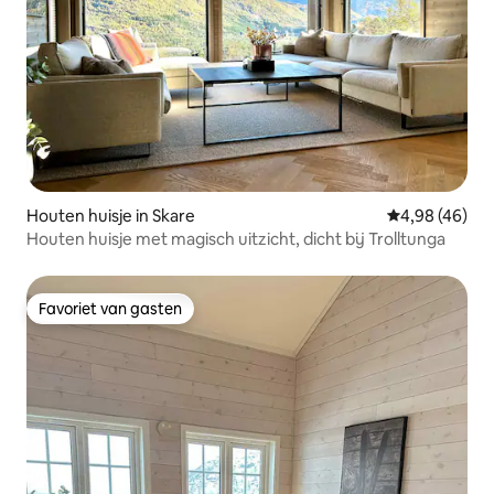
Houten huisje in Skare
Gemiddelde be
4,98 (46)
Houten huisje met magisch uitzicht, dicht bij Trolltunga
Favoriet van gasten
Favoriet van gasten