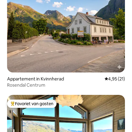
Appartement in Kvinnherad
Gemiddelde be
4,95 (21)
Rosendal Centrum
Favoriet van gasten
Topfavoriet van gasten