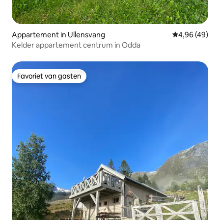
Appartement in Ullensvang
Gemiddelde be
4,96 (49)
Kelder appartement centrum in Odda
Favoriet van gasten
Favoriet van gasten