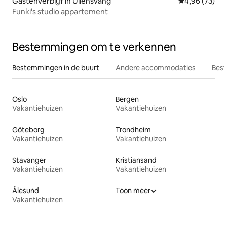
Gastenverblijf in Ullensvang
Gemiddelde be
4,96 (73)
Funki's studio appartement
Bestemmingen om te verkennen
Bestemmingen in de buurt
Andere accommodaties
Best
Oslo
Bergen
Vakantiehuizen
Vakantiehuizen
Göteborg
Trondheim
Vakantiehuizen
Vakantiehuizen
Stavanger
Kristiansand
Vakantiehuizen
Vakantiehuizen
Ålesund
Toon meer
Vakantiehuizen