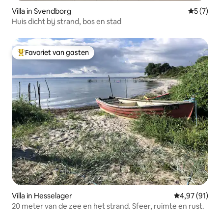
Villa in Svendborg
Gemiddeld
5 (7)
Huis dicht bij strand, bos en stad
Favoriet van gasten
Topfavoriet van gasten
Villa in Hesselager
Gemiddelde be
4,97 (91)
20 meter van de zee en het strand. Sfeer, ruimte en rust.