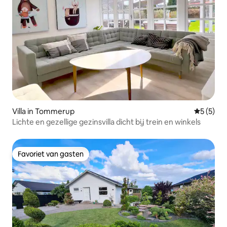
Villa in Tommerup
Gemiddeld
5 (5)
Lichte en gezellige gezinsvilla dicht bij trein en winkels
Favoriet van gasten
Favoriet van gasten