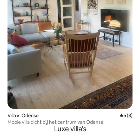
Villa in Odense
Gemiddeld
5 (3)
Mooie villa dicht bij het centrum van Odense
Luxe villa's