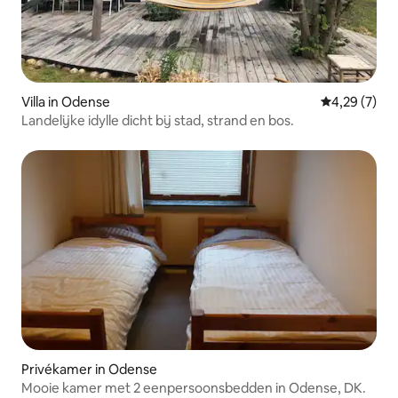
Villa in Odense
Gemiddelde b
4,29 (7)
Landelijke idylle dicht bij stad, strand en bos.
Privékamer in Odense
Mooie kamer met 2 eenpersoonsbedden in Odense, DK.