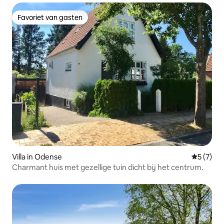
Favoriet van gasten
Favoriet van gasten
Villa in Odense
Gemiddeld
5 (7)
Charmant huis met gezellige tuin dicht bij het centrum.