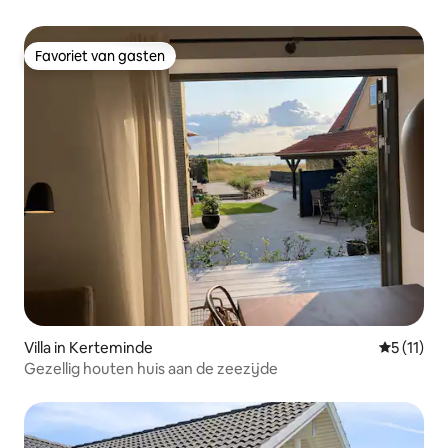
Favoriet van gasten
Favoriet van gasten
Villa in Kerteminde
Gemiddeld
5 (11)
Gezellig houten huis aan de zeezijde