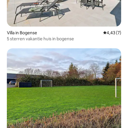
Villa in Bogense
Gemiddelde b
4,43 (7)
5 sterren vakantie huis in bogense