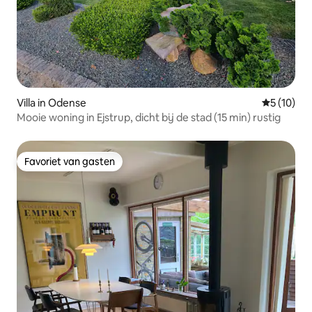
Villa in Odense
Gemiddelde
5 (10)
Mooie woning in Ejstrup, dicht bij de stad (15 min) rustig
Favoriet van gasten
Favoriet van gasten