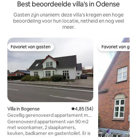
Best beoordeelde villa's in Odense
Gasten zijn unaniem: deze villa's kregen een hoge
beoordeling voor hun locatie, netheid en nog veel
meer.
Favoriet van gasten
Favoriet van gas
Favoriet van gasten
Favoriet van gas
Villa in Bogense
Gemiddelde beoordeling van 4,8
4,85 (54)
Gezellig gerenoveerd appartement met
tuin in het centrum van Bogense
Gerenoveerd appartement van 90 m2
met woonkamer, 2 slaapkamers,
keuken, badkamer en gastentoilet. Er is