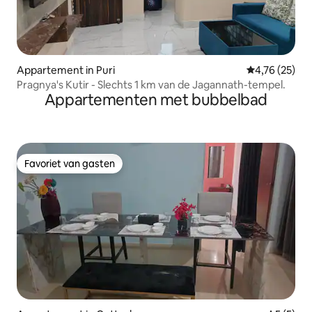
Appartement in Puri
Gemiddelde be
4,76 (25)
Pragnya's Kutir - Slechts 1 km van de Jagannath-tempel.
Appartementen met bubbelbad
Favoriet van gasten
Favoriet van gasten