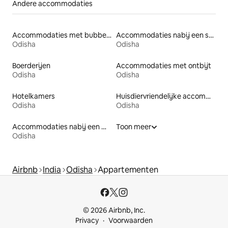
Andere accommodaties
Accommodaties met bubbelbad
Accommodaties nabij een strand
Odisha
Odisha
Boerderijen
Accommodaties met ontbijt
Odisha
Odisha
Hotelkamers
Huisdiervriendelijke accommodaties
Odisha
Odisha
Accommodaties nabij een meer
Toon meer
Odisha
Airbnb
India
Odisha
Appartementen
© 2026 Airbnb, Inc.
Privacy
Voorwaarden