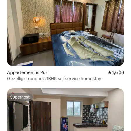
Appartement in Puri
Gemiddelde 
4,6 (5)
Gezellig strandhuis 1BHK selfservice homestay
Superhost
Superhost