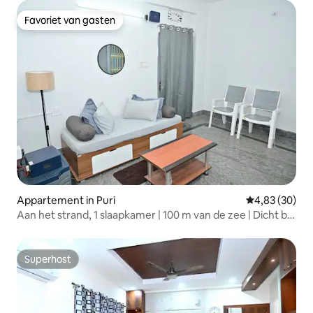
Favoriet van gasten
Favoriet van gasten
Appartement in Puri
Gemiddelde be
4,83 (30)
Aan het strand, 1 slaapkamer | 100 m van de zee | Dicht bij
de tempel
Superhost
Superhost