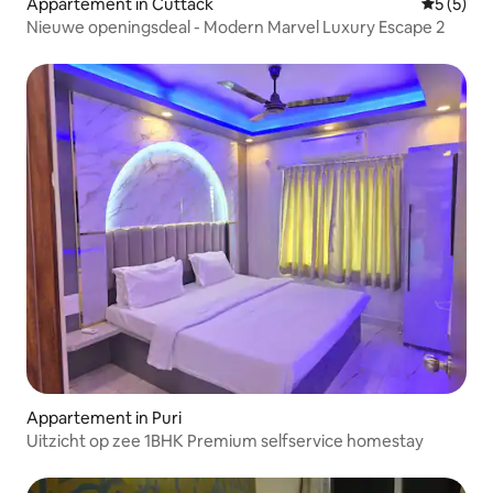
Appartement in Cuttack
Gemiddeld
5 (5)
Nieuwe openingsdeal - Modern Marvel Luxury Escape 2
Appartement in Puri
Uitzicht op zee 1BHK Premium selfservice homestay