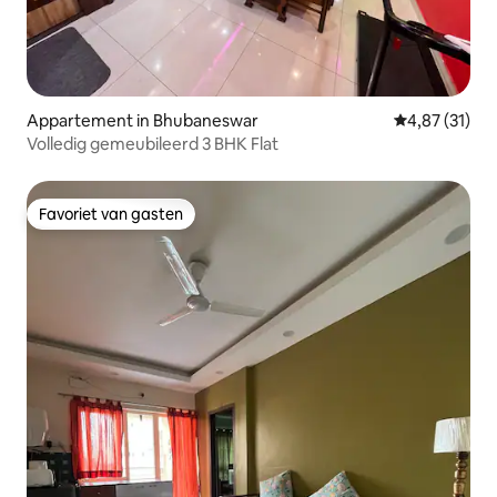
Appartement in Bhubaneswar
Gemiddelde be
4,87 (31)
Volledig gemeubileerd 3 BHK Flat
Favoriet van gasten
Favoriet van gasten