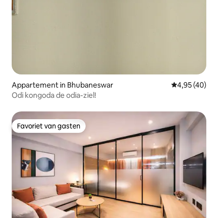
Appartement in Bhubaneswar
Gemiddelde be
4,95 (40)
Odi kongoda de odia-ziel!
Favoriet van gasten
Favoriet van gasten