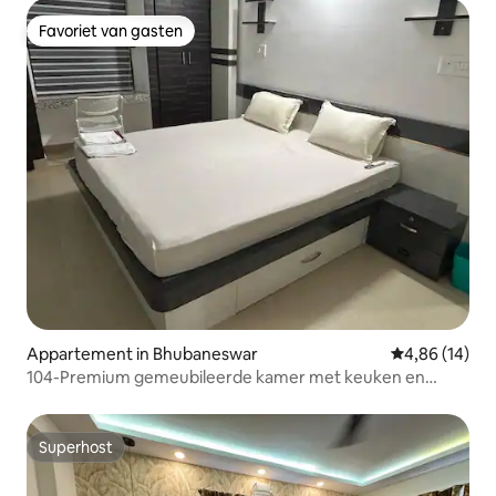
Favoriet van gasten
Favoriet van gasten
Appartement in Bhubaneswar
Gemiddelde be
4,86 (14)
104-Premium gemeubileerde kamer met keuken en
eethoek
Superhost
Superhost