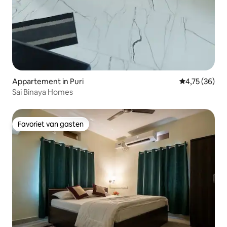
Appartement in Puri
Gemiddelde be
4,75 (36)
Sai Binaya Homes
Favoriet van gasten
Favoriet van gasten