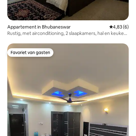
Appartement in Bhubaneswar
Gemiddelde b
4,83 (6)
Rustig, met airconditioning, 2 slaapkamers, hal en keuken,
nabij de luchthaven en het treinstation
Favoriet van gasten
Favoriet van gasten