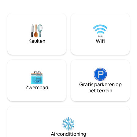
vegetarische keuke
Thematische interieurs 🏙️Stadscentrum
gemakken voorzien. We ligge
Vriendelijk voor❤️ koppels 🌿 XL ruim
slechts 600 meter
2BHK ❄️Airconditioning in woonkamer en
strand met blauwe
slaapkamers 📍Toplocatie 💯Snelle wifi 🖥️
de Sri Jagannath-
GRATIS NETFLIXEN Begane grond
ideale privacy en
appartement 👑Beheerd door
langer verblijf. G
Superhosts👌
Keuken
Wifi
onderhouden wegen, erva
perfecte mix van 
gemak!
Gratis parkeren op
Zwembad
het terrein
Airconditioning