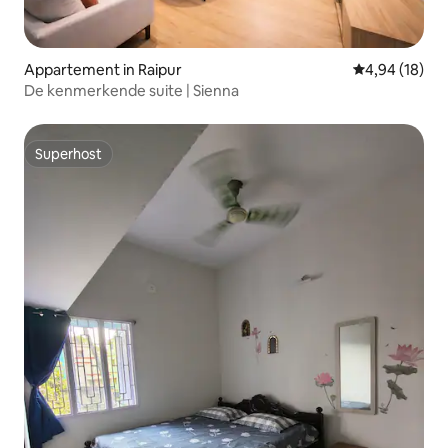
Appartement in Raipur
Gemiddelde be
4,94 (18)
De kenmerkende suite | Sienna
Superhost
Superhost