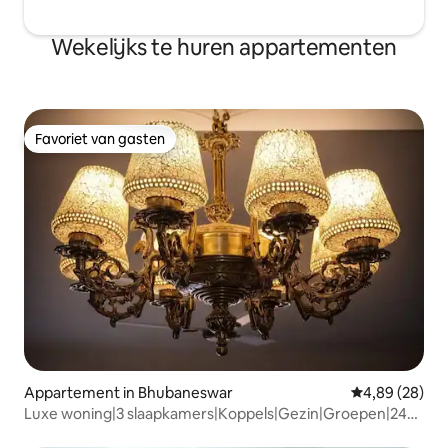
Wekelijks te huren appartementen
Favoriet van gasten
Favoriet van gasten
Appartement in Bhubaneswar
Gemiddelde be
4,89 (28)
Luxe woning|3 slaapkamers|Koppels|Gezin|Groepen|24
uur inchecken