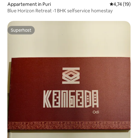
Appartement in Puri
Gemiddelde be
4,74 (19)
Blue Horizon Retreat -1 BHK selfservice homestay
Superhost
Superhost