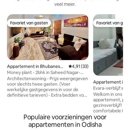
veel meer.
Favoriet van gasten
Favoriet van gas
Favoriet van gasten
Favoriet van gas
Appartement in Bhubaneswa
Gemiddelde beoordeling van 4,9
4,91 (33)
r
Money plant - 2bhk in Saheed Nagar-
stadscentrum
Architectenwoning - Prijs weergegeven
Appartement in Pu
voor slechts twee gasten. (Voer
Evara-verblijf:ee
werkelijke gastgegevens in voor de
gezinsverblijf
Welkom in ons ele
definitieve tarieven) - Extra bedden voor
appartement, per
meer dan 4 gasten. Geschikt voor
gezinsverblijf! Ge
maximaal 10 personen tegen extra
comfortabele IKE
betaling ⚠️Gebruik van airco in de
Populaire voorzieningen voor
een queensize slaa
woonkamer is tegen betaling Twee
voorzien van airc
woonkamers Ac -800 INR Een airco - 500
appartementen in Odisha
een ruime woonka
INR ⚠️Inchecken voor 21.00 uur 🇮🇳