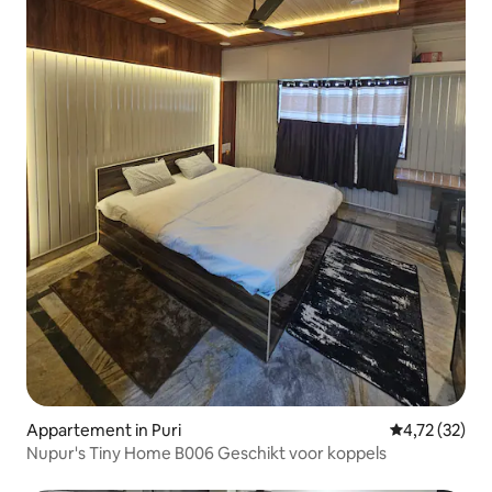
Appartement in Puri
Gemiddelde be
4,72 (32)
Nupur's Tiny Home B006 Geschikt voor koppels