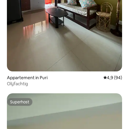
Appartement in Puri
Gemiddelde b
4,9 (94)
Olijfachtig
Superhost
Superhost