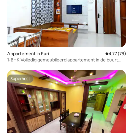
Appartement in Puri
Gemiddelde be
4,77 (79)
1-BHK Volledig gemeubileerd appartement in de buurt
van het treinstation
Superhost
Superhost