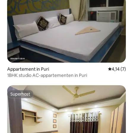
Appartement in Puri
Gemiddelde b
4,14 (7)
1BHK studio AC-appartementen in Puri
Superhost
Superhost