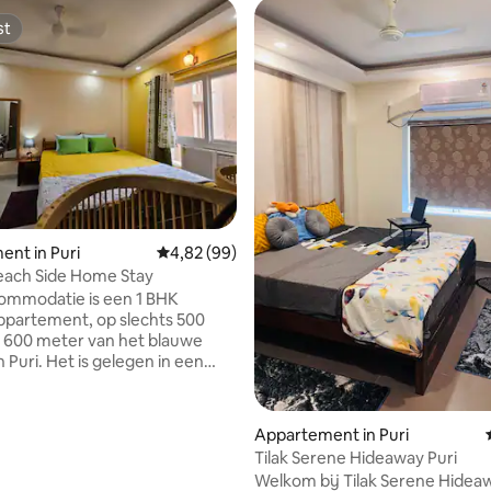
st
st
nt in Puri
Gemiddelde beoordeling van 4,82 uit 5, 99 r
4,82 (99)
each Side Home Stay
ommodatie is een 1 BHK
appartement, op slechts 500
 600 meter van het blauwe
 Puri. Het is gelegen in een
en rustig resort. De Jagannath-
t op 3,5 km afstand, de
el in Konark ligt op 38 km van
Appartement in Puri
g van 4,95 uit 5, 43 recensies
in. Onze ruimte heeft een
Tilak Serene Hideaway Puri
le keuken, wat betekent dat je
Welkom bij Tilak Serene Hideaw
t koken en je was (automatische