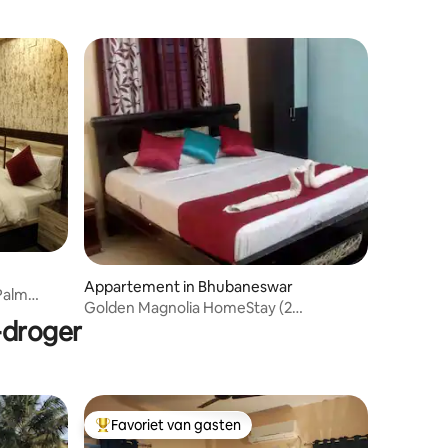
Appartement in Bhubaneswar
Palm
Golden Magnolia HomeStay (2
-droger
slaapkamers)
Favoriet van gasten
Topfavoriet van gasten