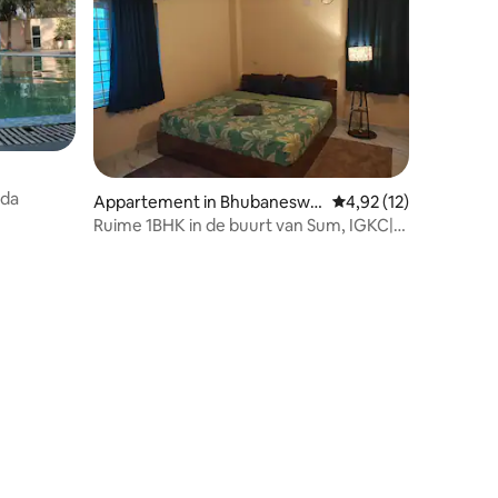
nda
Appartement in Bhubaneswa
Gemiddelde beoordelin
4,92 (12)
r
Ruime 1BHK in de buurt van Sum, IGKC|
Dagelijkse schoonmaak, privé