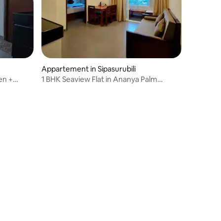
Appartement in Sipasurubili
en +
1 BHK Seaview Flat in Ananya Palm
rd + keuken
Beach, Puri