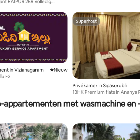
nt RAIPUR 2BR Volledig
t appartement★
Superhost
Superhost
ent in Vizianagaram
Nieuwe accommodatie
Nieuw
llu F2
ng van 3,67 uit 5, 3 recensies
Privékamer in Sipasurubili
1BHK Premium flats in Ananya 
Beach-appartement
e-appartementen met wasmachine en 