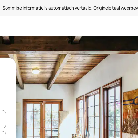
Sommige informatie is automatisch vertaald. 
Originele taal weerge
een keuze met je de pijltjestoetsen omhoog en omlaag, óf door te tik