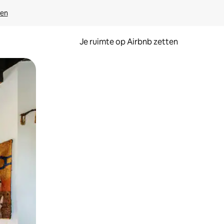
ven
Je ruimte op Airbnb zetten
ken of swipen.