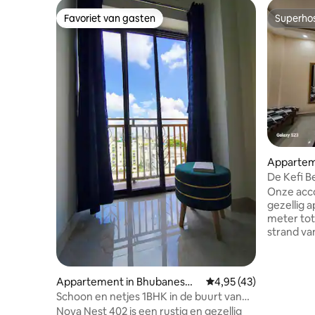
Favoriet van gasten
Superho
Favoriet van gasten
Superho
Apparteme
De Kefi B
Onze acc
gezellig 
meter tot
strand van
prachtig 
tempel lig
zonnetemp
Appartement in Bhubaneswa
Gemiddelde beoordelin
4,95 (43)
ons terre
r
Schoon en netjes 1BHK in de buurt van
functione
Infocity, Patia - Wifi, airco
Nova Nest 402 is een rustig en gezellig
alles kun