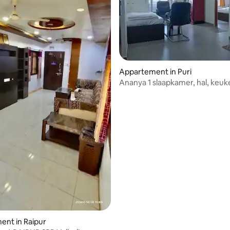
Appartement in Puri
Ananya 1 slaapkamer, hal, keuk
balkon, airco, tv, wifi + AquaG
nt in Raipur