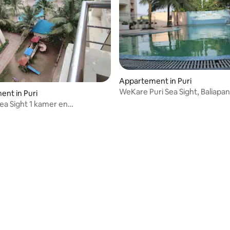
Appartement in Puri
WeKare Puri Sea Sight, Baliapa
nt in Puri
a Sight 1 kamer en
ling van 5 uit 5, 12 recensies
er