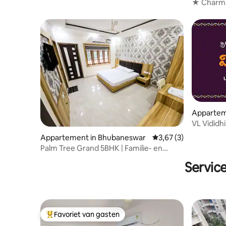
★ Charma
ingerich
Appartem
VL Vididhi
Appartement in Bhubaneswar
Gemiddelde beoordeli
3,67 (3)
Palm Tree Grand 5BHK | Familie- en
zakelijk verblijf
Servic
Favoriet van gasten
Topfavoriet van gasten