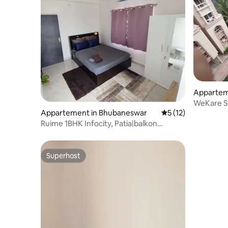
Apparteme
WeKare Se
Appartement in Bhubaneswar
Gemiddelde beoorde
5 (12)
woonkam
Ruime 1BHK Infocity, Patia|balkon
uitzicht|koppels
Superhost
Superhost