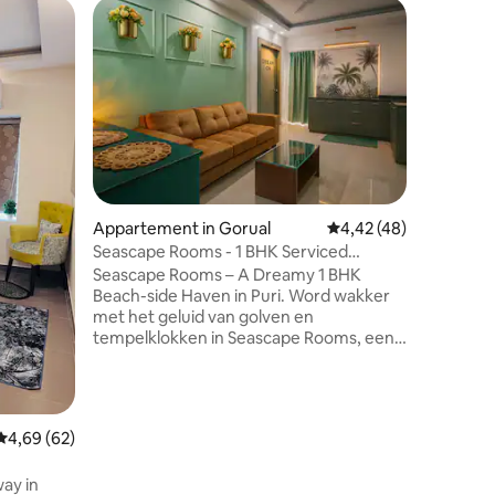
Apparte
Palm Tree
apparte
Geniet va
lichte 2
rustige 
kleine g
of medis
bezoeken. ✅ 2 ruime slaapkame
aangrenz
uitgerus
Appartement in Gorual
Gemiddelde beoordelin
4,42 (48)
met airco
Seascape Rooms - 1 BHK Serviced
ecensies
lucht en
Appartments
Seascape Rooms – A Dreamy 1 BHK
Hospital 
Beach-side Haven in Puri. Word wakker
het nu e
met het geluid van golven en
bezoek va
tempelklokken in Seascape Rooms, een
thuis.
charmant 1 BHK service-appartement op
slechts 600 meter van het gouden
strand van Puri! Dit gezellige nest biedt ✔
Keukenfaciliteiten voor huisgemaakte
Gemiddelde beoordeling van 4,69 uit 5, 62 recensies
4,69 (62)
maaltijden met lokale smaken ✔
Adembenemend uitzicht op de
ay in
iconische Jagannath-tempel (op 3 km