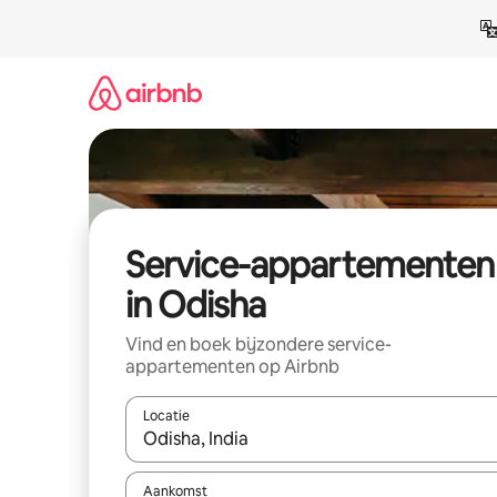
Ga
direct
naar
inhoud
Service-appartementen
in Odisha
Vind en boek bijzondere service-
appartementen op Airbnb
Locatie
Wanneer er suggesties beschikbaar zijn, maak je 
Aankomst