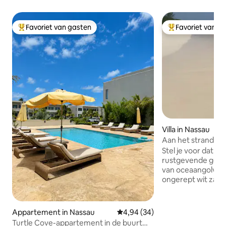
Favoriet van gasten
Favoriet van g
Topfavoriet van gasten
Topfavoriet van 
Villa in Nassau
Aan het strand • K
Eten • Zonsonder
Stel je voor dat j
rustgevende gelui
van oceaangolven 
ongerept wit zand l
kristalhelder aqu
en zonsondergange
ruim slaapt... comf
Appartement in Nassau
Gemiddelde beoordeling van 4,9
4,94 (34)
Villa... puur witt
Turtle Cove-appartement in de buurt