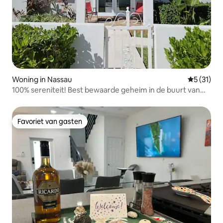
Woning in Nassau
Gemiddelde
5 (31)
100% sereniteit! Best bewaarde geheim in de buurt van
Albany!
Favoriet van gasten
Favoriet van gasten