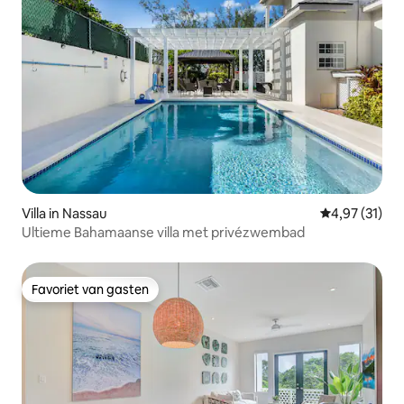
Villa in Nassau
Gemiddelde be
4,97 (31)
Ultieme Bahamaanse villa met privézwembad
Favoriet van gasten
Favoriet van gasten