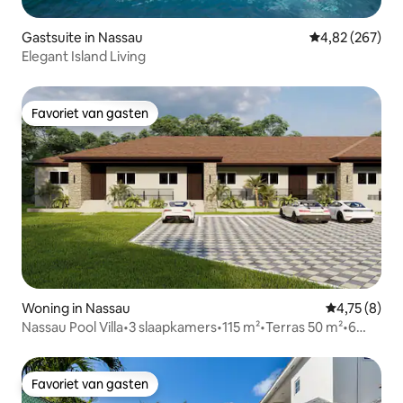
Gastsuite in Nassau
Gemiddelde beo
4,82 (267)
Elegant Island Living
Favoriet van gasten
Favoriet van gasten
Woning in Nassau
Gemiddelde b
4,75 (8)
Nassau Pool Villa•3 slaapkamers•115 m²•Terras 50 m²•6
personen
Favoriet van gasten
Favoriet van gasten