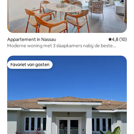
Appartement in Nassau
Gemiddelde b
4,8 (10)
Moderne woning met 3 slaapkamers nabij de beste
stranden | Zwembad, fitnessruimte, omheind
Favoriet van gasten
Favoriet van gasten