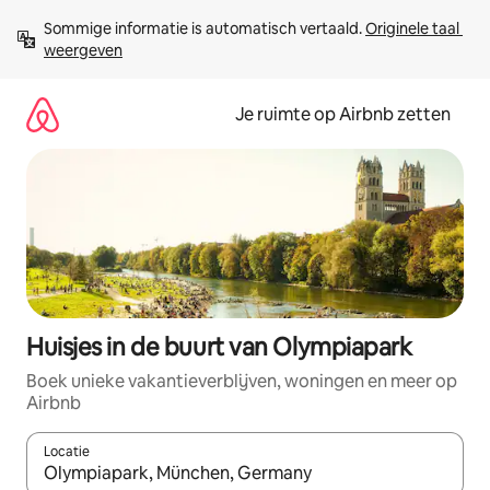
Ga
Sommige informatie is automatisch vertaald. 
Originele taal 
direct
weergeven
naar
inhoud
Je ruimte op Airbnb zetten
Huisjes in de buurt van Olympiapark
Boek unieke vakantieverblijven, woningen en meer op
Airbnb
Locatie
Wanneer er suggesties beschikbaar zijn, maak je een keuze met