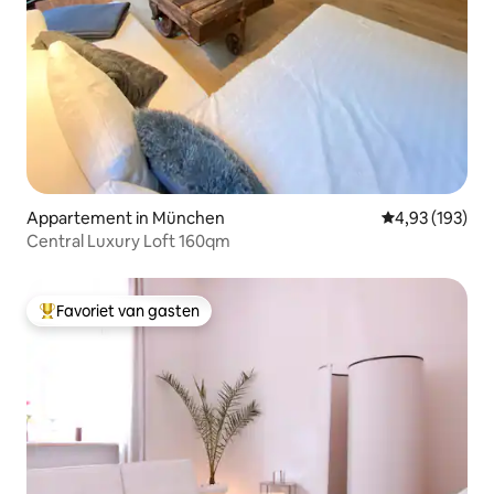
Appartement in München
Gemiddelde beo
4,93 (193)
Central Luxury Loft 160qm
Favoriet van gasten
Topfavoriet van gasten