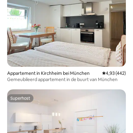
Appartement in Kirchheim bei München
Gemiddelde beo
4,93 (442)
Gemeubileerd appartement in de buurt van München
Superhost
Superhost