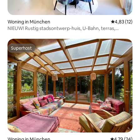
Woning in München
Gemiddelde be
4,83 (12)
NIEUW! Rustig stadsontwerp-huis, U-Bahn, terras,
kantoor
Superhost
Superhost
Woning in München
Gemiddelde be
4,79 (24)