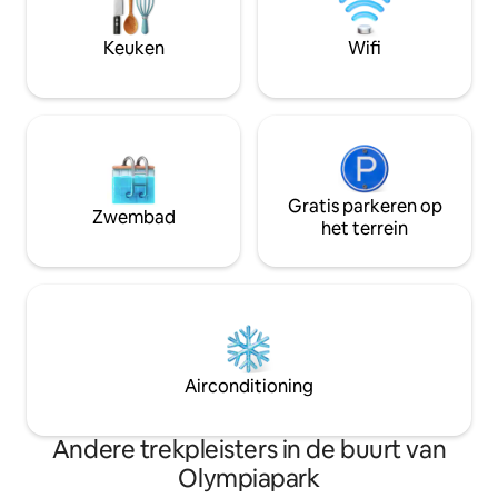
160x200cm (bank na uitklappen) - bed in
Vroeg inchecken e
de woonkamer Gratis parkeren op
beschikbaar op aa
Keuken
Wifi
straat
toeslag.
Gratis parkeren op
Zwembad
het terrein
Airconditioning
Andere trekpleisters in de buurt van
Olympiapark