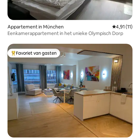
Appartement in München
Gemiddelde b
4,91 (11)
Eenkamerappartement in het unieke Olympisch Dorp
Favoriet van gasten
Topfavoriet van gasten