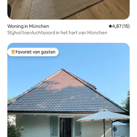
Woning in München
Gemiddelde be
4,87 (15)
Stijlvol toevluchtsoord in het hart van München
Favoriet van gasten
Topfavoriet van gasten