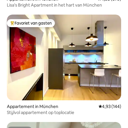
Lisa's Bright Apartment in het hart van München
Favoriet van gasten
Topfavoriet van gasten
Appartement in München
Gemiddelde beo
4,93 (144)
Stijlvol appartement op toplocatie