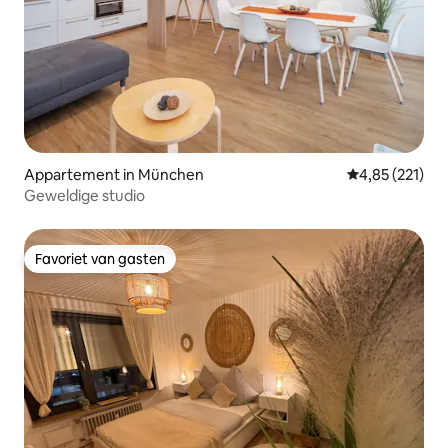
Appartement in München
Gemiddelde beo
4,85 (221)
Geweldige studio
Favoriet van gasten
Favoriet van gasten