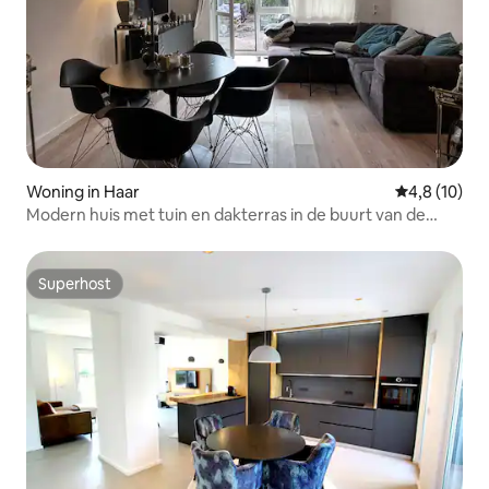
Woning in Haar
Gemiddelde b
4,8 (10)
Modern huis met tuin en dakterras in de buurt van de
beurs
Superhost
Superhost