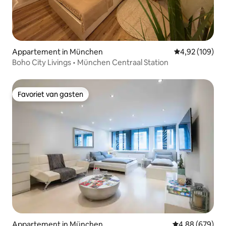
Appartement in München
Gemiddelde beo
4,92 (109)
Boho City Livings • München Centraal Station
Favoriet van gasten
Favoriet van gasten
Appartement in München
Gemiddelde beo
4,88 (679)