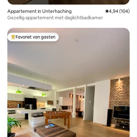
Appartement in Unterhaching
Gemiddelde beo
4,94 (104)
Gezellig appartement met daglichtbadkamer
Favoriet van gasten
Topfavoriet van gasten