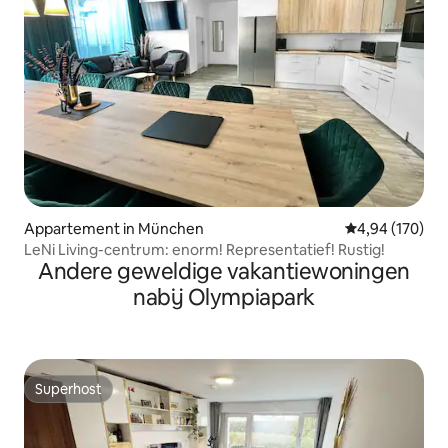
Appartement in München
Gemiddelde beo
4,94 (170)
LeNi Living-centrum: enorm! Representatief! Rustig!
Andere geweldige vakantiewoningen
nabij Olympiapark
Superhost
Superhost