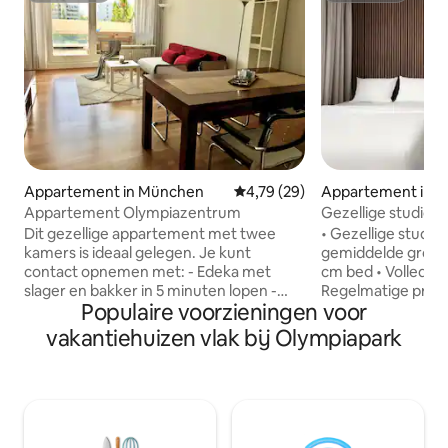
Appartement in München
Gemiddelde beoordeling van 4,7
4,79 (29)
Appartement in 
Appartement Olympiazentrum
Gezellige studio i
München
Dit gezellige appartement met twee
• Gezellige studio
kamers is ideaal gelegen. Je kunt
gemiddelde grootte
contact opnemen met: - Edeka met
cm bed • Volledig 
slager en bakker in 5 minuten lopen -
Regelmatige prof
Populaire voorzieningen voor
Olympisch winkelcentrum op 10
• Gedeelde wasser
minuten lopen. - Olympiazentrum
een nabijgelegen 
vakantiehuizen vlak bij Olympiapark
metrostation: 8 minuten lopen - Naar
inbegrepen • Cont
Marienplatz (centrum) met de metro: 20
Snelle wifi • smart
minuten - Lekker restaurant in de buurt:
klantenservice • 
twee minuten lopen Twee bedden zijn
aankomst profess
beschikbaar voor gasten (2-4 personen):
schoongemaakt vo
1) 140x200cm - bed in de slaapkamer 2)
stappen 'Ridiculou