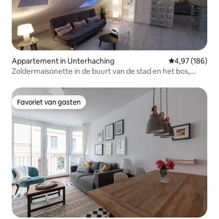
Appartement in Unterhaching
Gemiddelde beo
4,97 (186)
Zoldermaisonette in de buurt van de stad en het bos,
klimaat
Favoriet van gasten
Favoriet van gasten