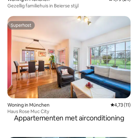
Gezellig familiehuis in Beierse stijl
Superhost
Superhost
Woning in München
Gemiddelde b
4,73 (11)
Haus Rose Muc City
Appartementen met airconditioning