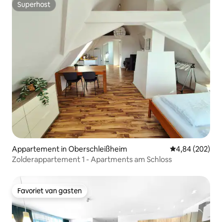
Superhost
Superhost
Appartement in Oberschleißheim
Gemiddelde beo
4,84 (202)
Zolderappartement 1 - Apartments am Schloss
Favoriet van gasten
Favoriet van gasten