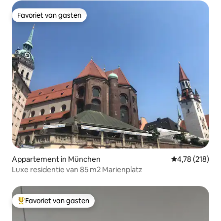
Favoriet van gasten
Favoriet van gasten
Appartement in München
Gemiddelde beo
4,78 (218)
Luxe residentie van 85 m2 Marienplatz
Favoriet van gasten
Topfavoriet van gasten