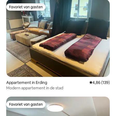
Favoriet van gasten
Favoriet van gasten
Appartement in Erding
Gemiddelde beo
4,86 (139)
Modern appartement in de stad
Favoriet van gasten
Favoriet van gasten