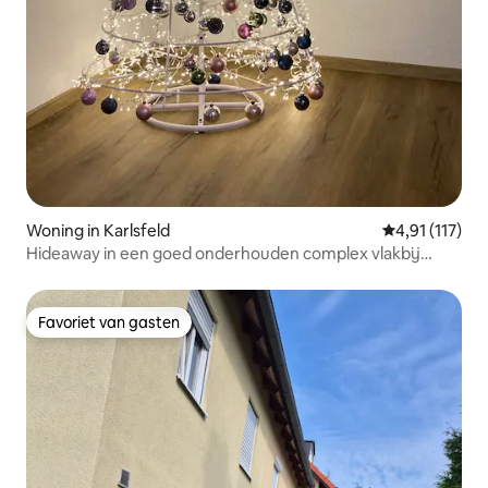
Woning in Karlsfeld
Gemiddelde be
4,91 (117)
Hideaway in een goed onderhouden complex vlakbij
München
Favoriet van gasten
Favoriet van gasten