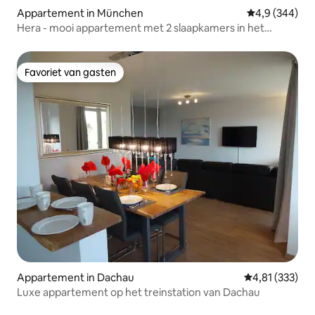
Appartement in München
Gemiddelde be
4,9 (344)
Hera - mooi appartement met 2 slaapkamers in het
stadscentrum
Favoriet van gasten
Favoriet van gasten
Appartement in Dachau
Gemiddelde beo
4,81 (333)
Luxe appartement op het treinstation van Dachau