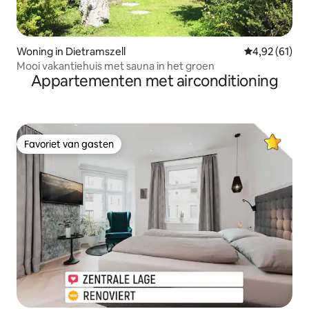
Woning in Dietramszell
Gemiddelde be
4,92 (61)
Mooi vakantiehuis met sauna in het groen
Appartementen met airconditioning
Favoriet van gasten
Favoriet van gasten