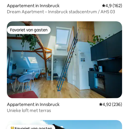
Appartement in Innsbruck
Gemiddelde be
4,9 (162)
Dream Apartment – Innsbruck stadscentrum / AHS 03
Favoriet van gasten
Favoriet van gasten
Appartement in Innsbruck
Gemiddelde beo
4,92 (236)
Unieke loft met terras
Favoriet van gasten