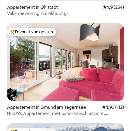
Appartement in Ohlstadt
Gemiddelde be
4,9 (254)
Vakantiewoning in blokhutstijl
Favoriet van gasten
Topfavoriet van gasten
Appartement in Gmund am Tegernsee
Gemiddelde beo
4,93 (112)
NIEUW: Appartement met panoramisch uitzicht,
kennismakingsaanbieding