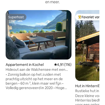
en meer.
Superhost
Favoriet van g
Superhost
Topfavoriet van 
Appartement in Kochel
Gemiddelde beoordeling van 4,91
4,91 (116)
Hideout aan de Walchensee met een
fantastisch uitzicht op het meer
• Zonnig balkon op het zuiden met
prachtig uitzicht op het meer en de
bergen • 60 m ², klein maar wel fijn •
Hut in Hinterriß
Volledig gerenoveerd in 2020 • Hoge
Rustieke hut in Hin
kwaliteit, zeer mooie inrichting •
Deze kleine voorma
Slaapkamerindeling voor 6 personen (2-
Hinterriss biedt je
3 volwassenen) • Perfect voor koppels
voor een ontspann