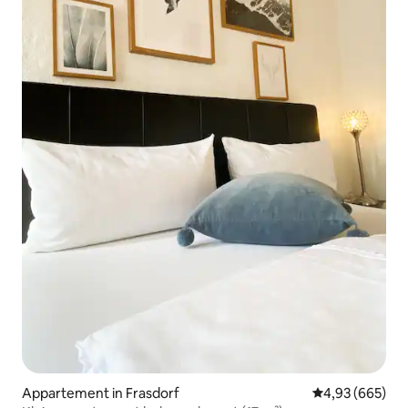
Appartement in Frasdorf
Gemiddelde beo
4,93 (665)