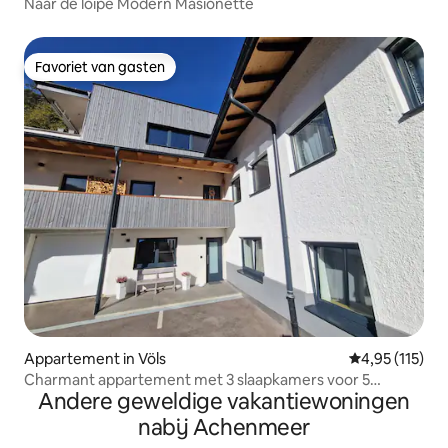
Naar de loipe Modern Masionette
Favoriet van gasten
Favoriet van gasten
Appartement in Völs
Gemiddelde beo
4,95 (115)
Charmant appartement met 3 slaapkamers voor 5
Andere geweldige vakantiewoningen
personen
nabij Achenmeer