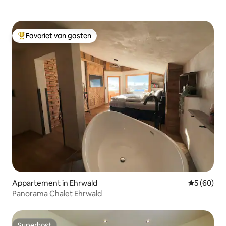
Favoriet van gasten
Topfavoriet van gasten
Appartement in Ehrwald
Gemiddelde
5 (60)
Panorama Chalet Ehrwald
Superhost