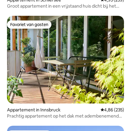
Groot appartement in een vrijstaand huis dicht bij het
meer
Favoriet van gasten
Favoriet van gasten
Appartement in Innsbruck
Gemiddelde beo
4,86 (235)
Prachtig appartement op het dak met adembenemend
uitzicht