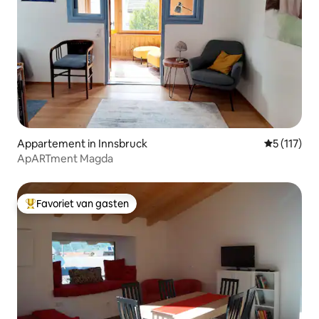
Appartement in Innsbruck
Gemiddelde 
5 (117)
ApARTment Magda
Favoriet van gasten
Topfavoriet van gasten