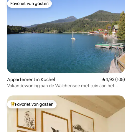
Favoriet van gasten
Favoriet van gasten
Appartement in Kochel
Gemiddelde beo
4,92 (105)
Vakantiewoning aan de Walchensee met tuin aan het
meer
Favoriet van gasten
Topfavoriet van gasten