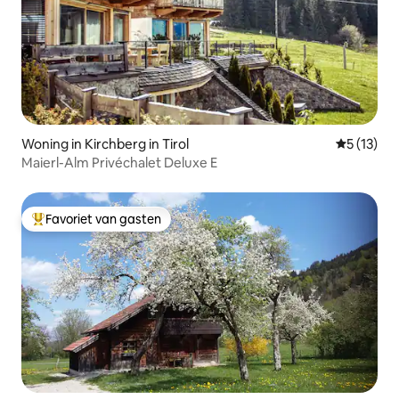
Woning in Kirchberg in Tirol
Gemiddelde
5 (13)
Maierl-Alm Privéchalet Deluxe E
Favoriet van gasten
Topfavoriet van gasten