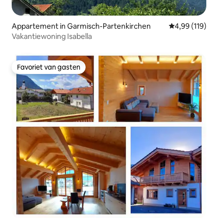
Appartement in Garmisch-Partenkirchen
Gemiddelde beo
4,99 (119)
Vakantiewoning Isabella
Favoriet van gasten
Favoriet van gasten