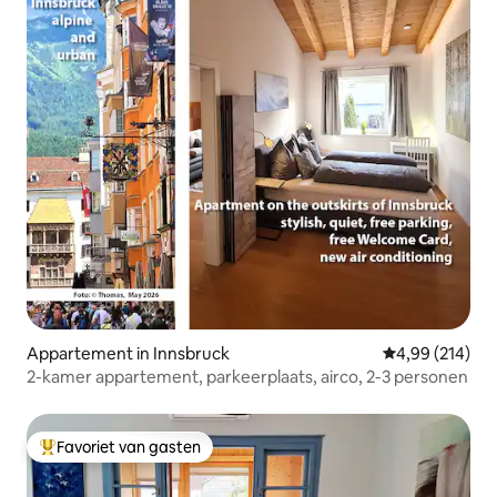
Appartement in Innsbruck
Gemiddelde beo
4,99 (214)
2-kamer appartement, parkeerplaats, airco, 2-3 personen
Favoriet van gasten
Topfavoriet van gasten