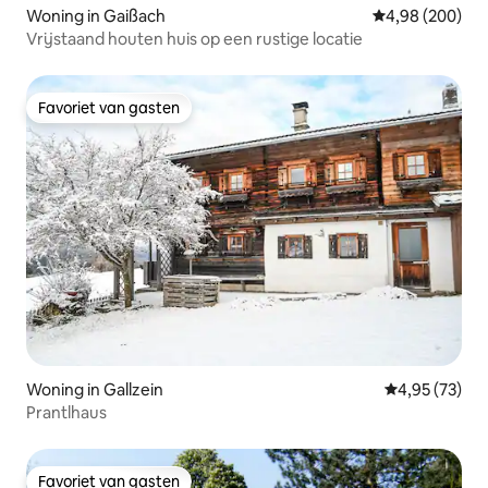
Woning in Gaißach
Gemiddelde beo
4,98 (200)
Vrijstaand houten huis op een rustige locatie
Favoriet van gasten
Favoriet van gasten
Woning in Gallzein
Gemiddelde be
4,95 (73)
Prantlhaus
Favoriet van gasten