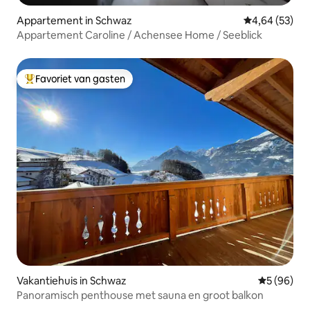
Appartement in Schwaz
Gemiddelde be
4,64 (53)
Appartement Caroline / Achensee Home / Seeblick
Favoriet van gasten
Topfavoriet van gasten
Vakantiehuis in Schwaz
Gemiddelde
5 (96)
Panoramisch penthouse met sauna en groot balkon