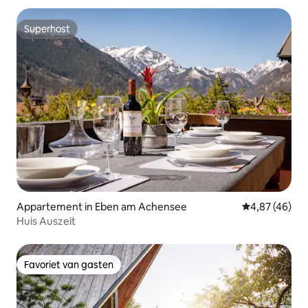
Superhost
Superhost
Appartement in Eben am Achensee
Gemiddelde be
4,87 (46)
Huis Auszeit
Favoriet van gasten
Favoriet van gasten