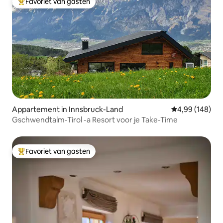
Favoriet van gasten
Topfavoriet van gasten
Appartement in Innsbruck-Land
Gemiddelde beo
4,99 (148)
Gschwendtalm-Tirol -a Resort voor je Take-Time
Favoriet van gasten
Topfavoriet van gasten