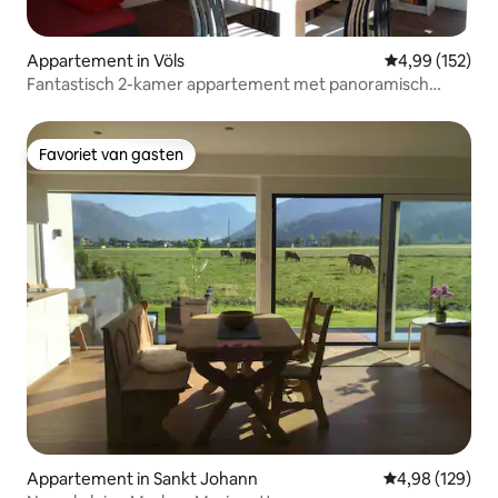
Appartement in Völs
Gemiddelde beo
4,99 (152)
Fantastisch 2-kamer appartement met panoramisch
uitzicht
Favoriet van gasten
Favoriet van gasten
Appartement in Sankt Johann
Gemiddelde beo
4,98 (129)