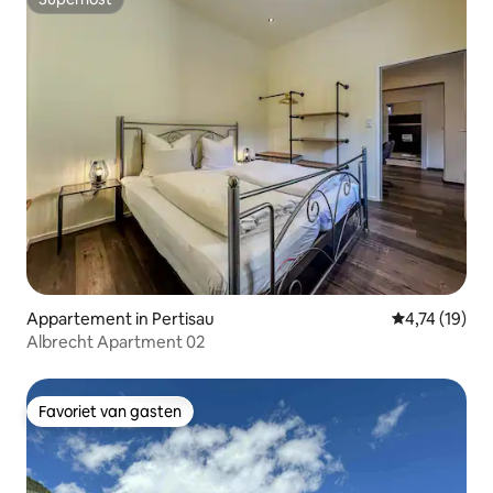
Superhost
Appartement in Pertisau
Gemiddelde be
4,74 (19)
Albrecht Apartment 02
Favoriet van gasten
Favoriet van gasten