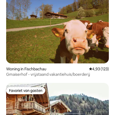
Woning in Fischbachau
Gemiddelde beo
4,93 (123)
Gmaiserhof - vrijstaand vakantiehuis/boerderij
Favoriet van gasten
Favoriet van gasten