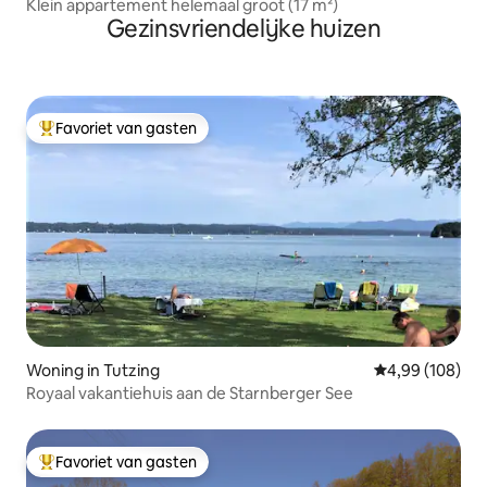
Klein appartement helemaal groot (17 m²)
Gezinsvriendelijke huizen
Favoriet van gasten
Topfavoriet van gasten
Woning in Tutzing
Gemiddelde beo
4,99 (108)
Royaal vakantiehuis aan de Starnberger See
Favoriet van gasten
Topfavoriet van gasten