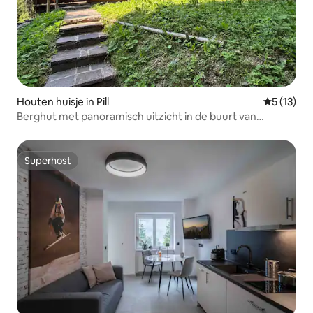
Houten huisje in Pill
Gemiddelde
5 (13)
Berghut met panoramisch uitzicht in de buurt van
Schwaz, Tirol
Superhost
Superhost