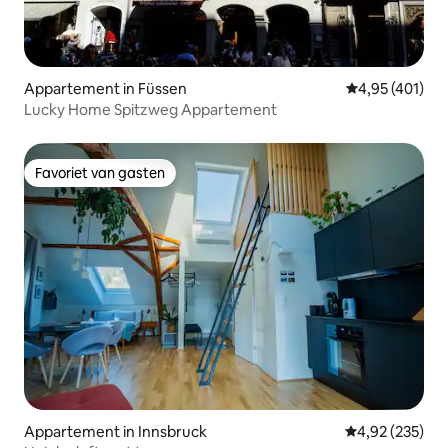
Appartement in Füssen
Gemiddelde beo
4,95 (401)
Lucky Home Spitzweg Appartement
Favoriet van gasten
Favoriet van gasten
Appartement in Innsbruck
Gemiddelde beo
4,92 (235)