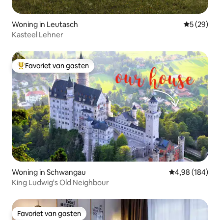
Woning in Leutasch
Gemiddelde
5 (29)
Kasteel Lehner
Favoriet van gasten
Topfavoriet van gasten
Woning in Schwangau
Gemiddelde beo
4,98 (184)
King Ludwig's Old Neighbour
Favoriet van gasten
Favoriet van gasten