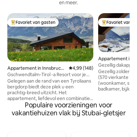
en meer.
Favoriet van gasten
Favoriet van g
Topfavoriet van gasten
Topfavoriet van 
Appartement in Ne
baital
Gezellig dakappa
Appartement in Innsbruck-
Gemiddelde beoordeling van 4,99
4,99 (148)
fantastisch uitzich
Gezellig zolderap
Land
Gschwendtalm-Tirol -a Resort voor je
(570 vierkante voe
Take-Time
Gelegen aan de rand van een Tyroliaans
(woonkamer, slaa
bergdorp biedt deze plek u een
badkamer, bijkeu
prachtig-breed uitzicht. Het
fantastisch uitzic
appartement, liefdevol een combinatie
bergen. Rustige lo
Populaire voorzieningen voor
van traditie en moderniteit, zal je laten
supermarkt op 7 
kalmeren en je batterijen onmiddellijk
vakantiehuizen vlak bij Stubai-gletsjer
bergafwaarts; Ka
opladen. Een nabijgelegen kabelbaan
gelegenheid voor e
maakt het mogelijk om in de zomer en
10 minuten afstand
winter allerlei bergsporten te
het huis. De toeri
beoefenen. Toch zullen zelfs degenen
€ 4,80 per nacht 