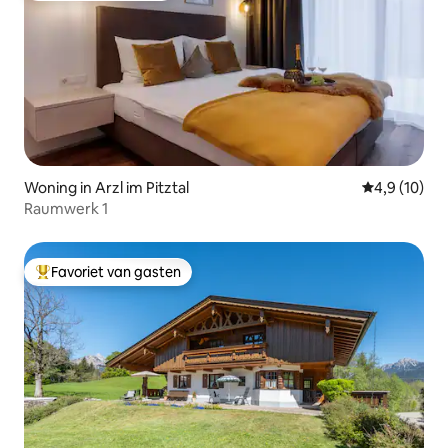
Woning in Arzl im Pitztal
Gemiddelde b
4,9 (10)
Raumwerk 1
Favoriet van gasten
Topfavoriet van gasten