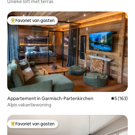
Unieke loft met terras
Favoriet van gasten
Topfavoriet van gasten
Appartement in Garmisch-Partenkirchen
Gemiddelde 
5 (163)
Alpis vakantiewoning
Favoriet van gasten
Topfavoriet van gasten