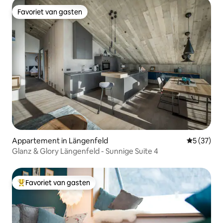
Favoriet van gasten
Favoriet van gasten
Appartement in Längenfeld
Gemiddelde
5 (37)
Glanz & Glory Längenfeld - Sunnige Suite 4
Favoriet van gasten
Topfavoriet van gasten