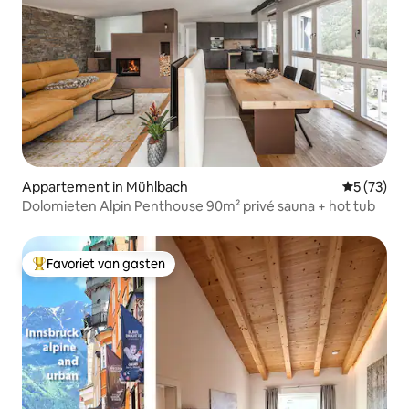
Appartement in Mühlbach
Gemiddelde
5 (73)
Dolomieten Alpin Penthouse 90m² privé sauna + hot tub
Favoriet van gasten
Topfavoriet van gasten