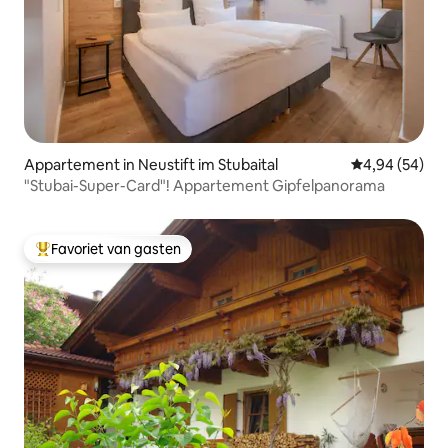
Appartement in Neustift im Stubaital
Gemiddelde be
4,94 (54)
"Stubai-Super-Card"! Appartement Gipfelpanorama
Favoriet van gasten
Topfavoriet van gasten