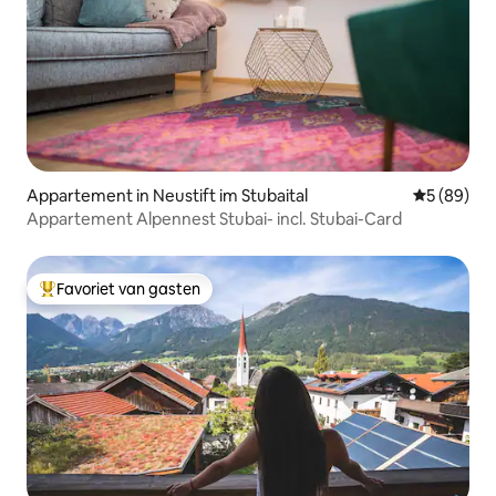
Appartement in Neustift im Stubaital
Gemiddelde
5 (89)
Appartement Alpennest Stubai- incl. Stubai-Card
Favoriet van gasten
Topfavoriet van gasten