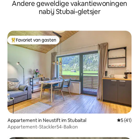
Andere geweldige vakantiewoningen
uitzicht
nabij Stubai-gletsjer
Favoriet van gasten
Topfavoriet van gasten
Appartement in Neustift im Stubaital
Gemiddelde
5 (41)
Appartement-Stackler54-Balkon