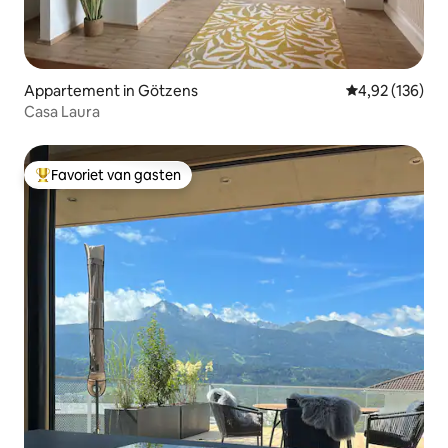
Appartement in Götzens
Gemiddelde beo
4,92 (136)
Casa Laura
Favoriet van gasten
Topfavoriet van gasten