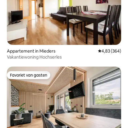
Appartement in Mieders
Gemiddelde beo
4,83 (364)
Vakantiewoning Hochserles
Favoriet van gasten
Favoriet van gasten