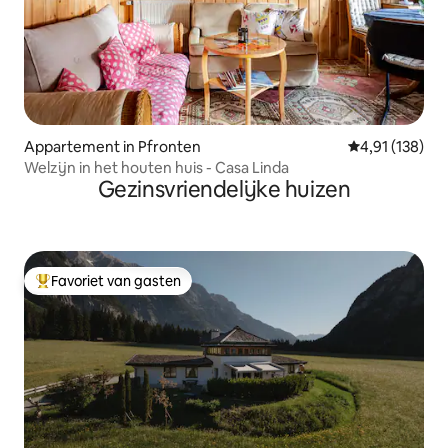
Appartement in Pfronten
Gemiddelde beo
4,91 (138)
Welzijn in het houten huis - Casa Linda
Gezinsvriendelijke huizen
Favoriet van gasten
Topfavoriet van gasten