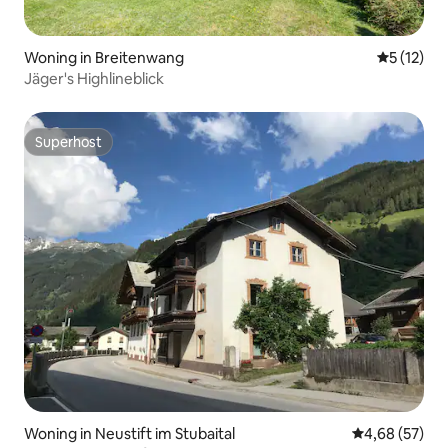
Woning in Breitenwang
Gemiddelde
5 (12)
Jäger's Highlineblick
Superhost
Superhost
Woning in Neustift im Stubaital
Gemiddelde be
4,68 (57)