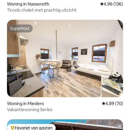
Woning in Nassereith
Gemiddelde beo
4,96 (136)
Tirools chalet met prachtig uitzicht
Superhost
Superhost
Woning in Mieders
Gemiddelde be
4,89 (70)
Vakantiewoning Serles
Favoriet van gasten