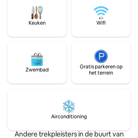
die zich gewoon 'blijven en ontspannen'
15 jaar) is bij aan
zich thuis voelen. WIFI, tv, BT-boxen,
partnerbedrijf van
parkeerplaats zijn gratis beschikbaar;
voor de sauna nemen we een kleine
Keuken
Wifi
vergoeding. De keuken is goed uitgerust
.
Gratis parkeren op
Zwembad
het terrein
Airconditioning
Andere trekpleisters in de buurt van