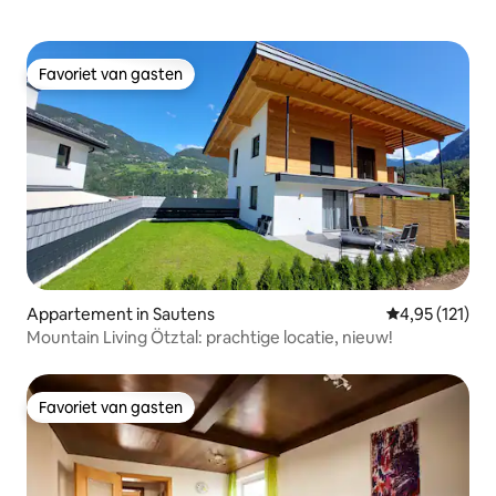
Favoriet van gasten
Favoriet van gasten
Appartement in Sautens
Gemiddelde beo
4,95 (121)
Mountain Living Ötztal: prachtige locatie, nieuw!
Favoriet van gasten
Favoriet van gasten