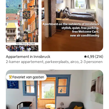
Appartement in Innsbruck
Gemiddelde beo
4,99 (214)
2-kamer appartement, parkeerplaats, airco, 2-3 personen
Favoriet van gasten
Topfavoriet van gasten