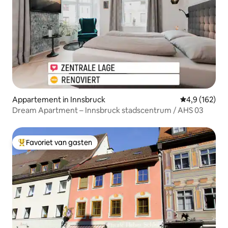
Appartement in Innsbruck
Gemiddelde be
4,9 (162)
Dream Apartment – Innsbruck stadscentrum / AHS 03
Favoriet van gasten
Topfavoriet van gasten