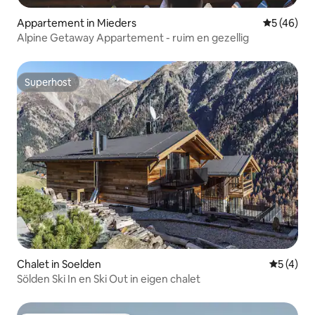
Appartement in Mieders
Gemiddelde
5 (46)
Alpine Getaway Appartement - ruim en gezellig
Superhost
Superhost
Chalet in Soelden
Gemiddeld
5 (4)
Sölden Ski In en Ski Out in eigen chalet