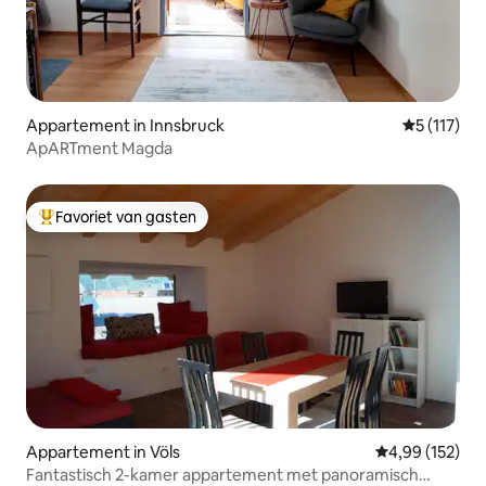
Appartement in Innsbruck
Gemiddelde 
5 (117)
ApARTment Magda
Favoriet van gasten
Topfavoriet van gasten
Appartement in Völs
Gemiddelde beo
4,99 (152)
Fantastisch 2-kamer appartement met panoramisch