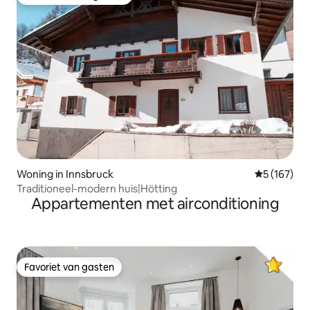
Topfavoriet van gasten
Woning in Innsbruck
Gemiddelde 
5 (167)
Traditioneel-modern huis|Hötting
Appartementen met airconditioning
Favoriet van gasten
Favoriet van gasten