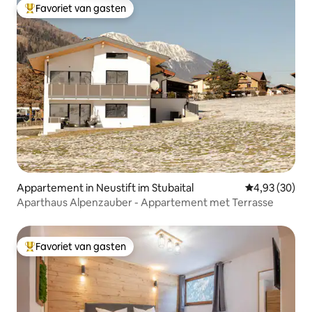
Favoriet van gasten
Topfavoriet van gasten
Appartement in Neustift im Stubaital
Gemiddelde be
4,93 (30)
Aparthaus Alpenzauber - Appartement met Terrasse
Favoriet van gasten
Topfavoriet van gasten