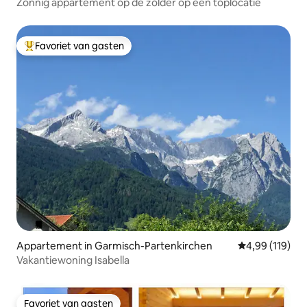
Zonnig appartement op de zolder op een toplocatie
Favoriet van gasten
Topfavoriet van gasten
Appartement in Garmisch-Partenkirchen
Gemiddelde beo
4,99 (119)
Vakantiewoning Isabella
Favoriet van gasten