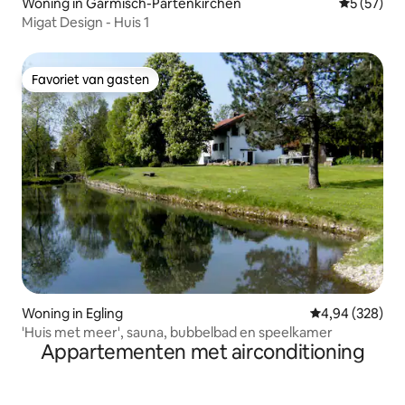
Woning in Garmisch-Partenkirchen
Gemiddelde
5 (57)
Migat Design - Huis 1
Favoriet van gasten
Favoriet van gasten
Woning in Egling
Gemiddelde beo
4,94 (328)
'Huis met meer', sauna, bubbelbad en speelkamer
Appartementen met airconditioning