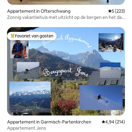
Appartement in Ofterschwang
Gemiddelde 
5 (223)
Zonnig vakantiehuis met uitzicht op de bergen en het dal
in de Allgäu
Favoriet van gasten
Topfavoriet van gasten
Appartement in Garmisch-Partenkirchen
Gemiddelde beo
4,94 (214)
Appartement Jens