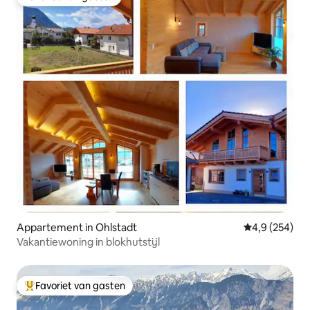
Favoriet van gasten
Appartement in Ohlstadt
Gemiddelde be
4,9 (254)
Vakantiewoning in blokhutstijl
Favoriet van gasten
Topfavoriet van gasten