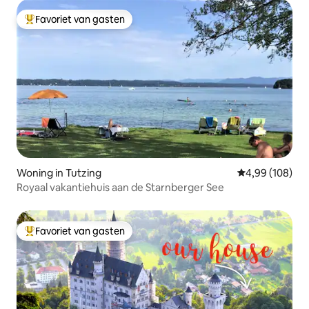
Favoriet van gasten
Topfavoriet van gasten
Woning in Tutzing
Gemiddelde beo
4,99 (108)
Royaal vakantiehuis aan de Starnberger See
Favoriet van gasten
Topfavoriet van gasten