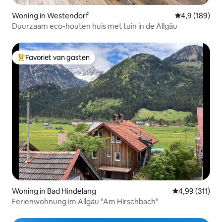
Woning in Westendorf
Gemiddelde be
4,9 (189)
Duurzaam eco-houten huis met tuin in de Allgäu
Favoriet van gasten
Topfavoriet van gasten
Woning in Bad Hindelang
Gemiddelde beo
4,99 (311)
Ferienwohnung im Allgäu "Am Hirschbach"