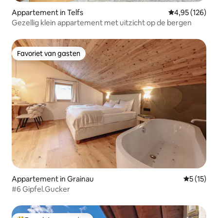
Appartement in Telfs
Gemiddelde beo
4,95 (126)
Gezellig klein appartement met uitzicht op de bergen
Favoriet van gasten
Favoriet van gasten
Appartement in Grainau
Gemiddelde
5 (15)
#6 Gipfel.Gucker