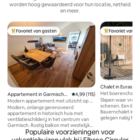
worden hoog gewaardeerd voor hun locatie, netheid
en meer.
Favoriet van gasten
Favoriet van g
Topfavoriet van gasten
Topfavoriet van 
Chalet in Eurasbu
Het boerenchalet 
Appartement in Garmisch-P
Gemiddelde beoordeling van 4,99
4,99 (115)
Slapen waar vroeg
artenkirchen
Modern appartement met uitzicht op de
schenen. Een boerderij uit 1650. Het
bergen in Garmisch
Modern, onlangs gerenoveerd
Bauernchalet in El
appartement in historisch huis met
gelegen nabij het
ventilatieschilderij in het centrum van
Nieuw geïnterpret
Garmisch. Rustig balkon met westelijke
designvakantiehuis. Meer dan 17
Populaire voorzieningen voor
zon en uitzicht op de bergen van
ruimte voor tijd s
Kramer & Daniel. Deluxe boxspring +