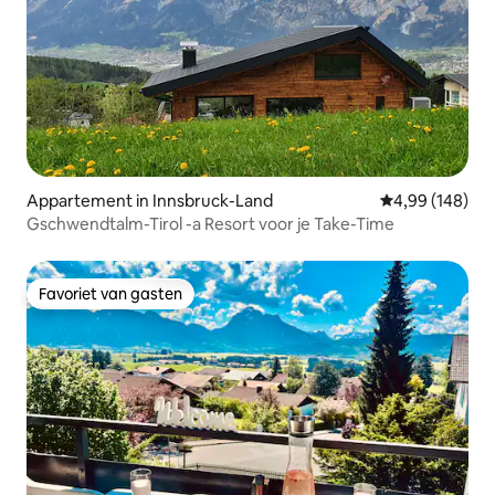
Appartement in Innsbruck-Land
Gemiddelde beo
4,99 (148)
Gschwendtalm-Tirol -a Resort voor je Take-Time
Favoriet van gasten
Favoriet van gasten