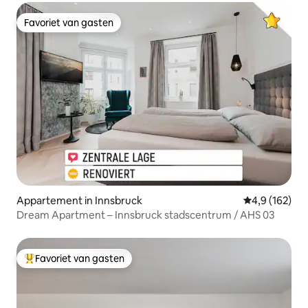
Favoriet van gasten
Favoriet van gasten
Appartement in Innsbruck
Gemiddelde be
4,9 (162)
Dream Apartment – Innsbruck stadscentrum / AHS 03
Favoriet van gasten
Topfavoriet van gasten