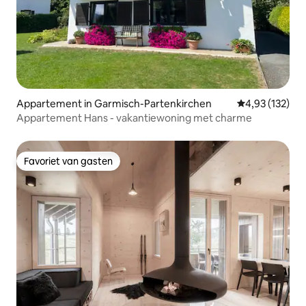
Appartement in Garmisch-Partenkirchen
Gemiddelde beo
4,93 (132)
Appartement Hans - vakantiewoning met charme
Favoriet van gasten
Favoriet van gasten