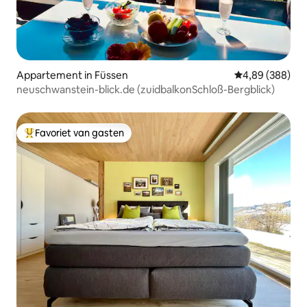
Appartement in Füssen
Gemiddelde beo
4,89 (388)
neuschwanstein-blick.de (zuidbalkonSchloß-Bergblick)
Favoriet van gasten
Topfavoriet van gasten