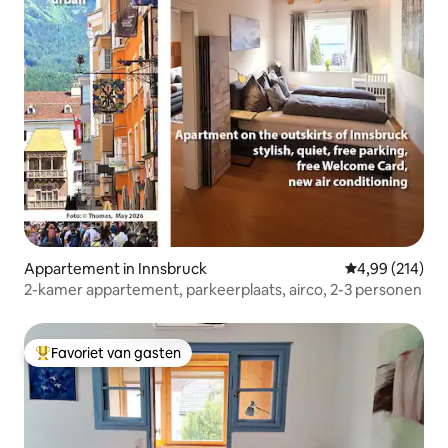
Appartement in Innsbruck
Gemiddelde beo
4,99 (214)
2-kamer appartement, parkeerplaats, airco, 2-3 personen
Favoriet van gasten
Topfavoriet van gasten