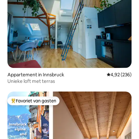
Appartement in Innsbruck
Gemiddelde beo
4,92 (236)
Unieke loft met terras
Favoriet van gasten
Topfavoriet van gasten