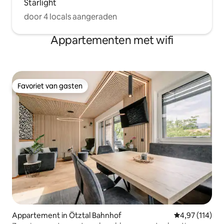
Starlight
door 4 locals aangeraden
Appartementen met wifi
Favoriet van gasten
Favoriet van gasten
Appartement in Ötztal Bahnhof
Gemiddelde beo
4,97 (114)