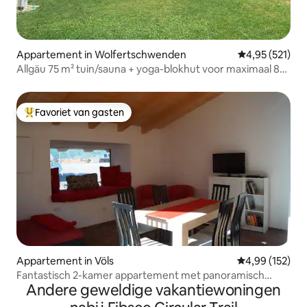
Appartement in Wolfertschwenden
Gemiddelde beo
4,95 (521)
Allgäu 75 m² tuin/sauna + yoga-blokhut voor maximaal 8
gasten
Favoriet van gasten
Topfavoriet van gasten
Appartement in Völs
Gemiddelde beo
4,99 (152)
Fantastisch 2-kamer appartement met panoramisch
Andere geweldige vakantiewoningen
uitzicht