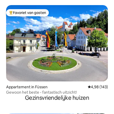
Favoriet van gasten
Topfavoriet van gasten
Appartement in Füssen
Gemiddelde beo
4,98 (143)
Gewoon het beste - fantastisch uitzicht!
Gezinsvriendelijke huizen