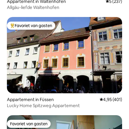
Appartement in Waltenhofen
Gemiddelde 
5 (237)
Allgäu-liefde Waltenhofen
Favoriet van gasten
Topfavoriet van gasten
Appartement in Füssen
Gemiddelde beo
4,95 (401)
Lucky Home Spitzweg Appartement
Favoriet van gasten
Favoriet van gasten