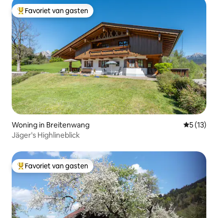
Favoriet van gasten
Topfavoriet van gasten
Woning in Breitenwang
Gemiddelde
5 (13)
Jäger's Highlineblick
Favoriet van gasten
Topfavoriet van gasten