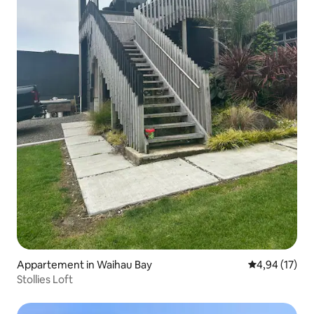
Appartement in Waihau Bay
Gemiddelde be
4,94 (17)
Stollies Loft