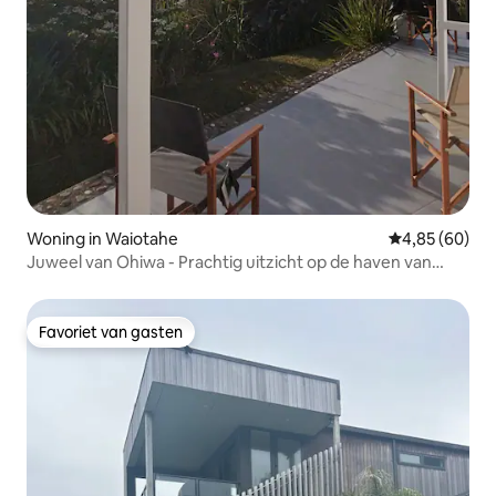
Woning in Waiotahe
Gemiddelde be
4,85 (60)
Juweel van Ohiwa - Prachtig uitzicht op de haven van
Ohiwa
Favoriet van gasten
Favoriet van gasten