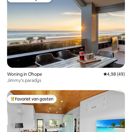
Favoriet van gasten
Woning in Ōhope
Gemiddelde be
4,98 (49)
Jimmy's paradijs
Favoriet van gasten
Topfavoriet van gasten