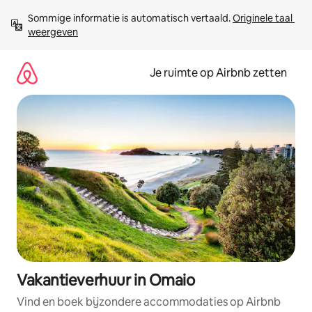
Ga
Sommige informatie is automatisch vertaald. 
Originele taal 
direct
weergeven
naar
inhoud
Je ruimte op Airbnb zetten
Vakantieverhuur in Omaio
Vind en boek bijzondere accommodaties op Airbnb