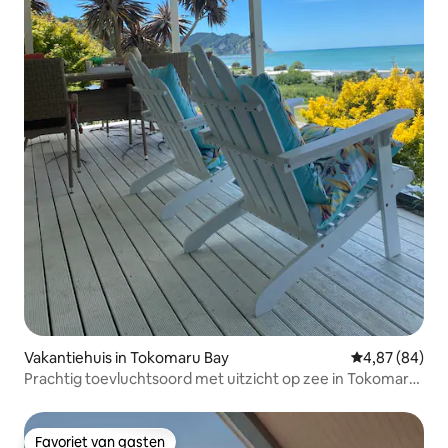
Vakantiehuis in Tokomaru Bay
Gemiddelde be
4,87 (84)
Prachtig toevluchtsoord met uitzicht op zee in Tokomaru
Bay
Favoriet van gasten