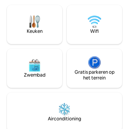
gemakkelijk onde
stadje met boetiekwinkels en
Eén queensize bed
eetgelegenheden. Kom en ontspan of
woonkamer als
maak van de gelegenheid gebruik om te
uittrekbaar/uitsch
chartervissen of een reis naar Whale
tweede in een apa
Island te maken. GENIET!
douche en het toil
Keuken
Wifi
badkamer die door
gedeeld, maar die
toegankelijk is.
Gratis parkeren op
Zwembad
het terrein
Airconditioning