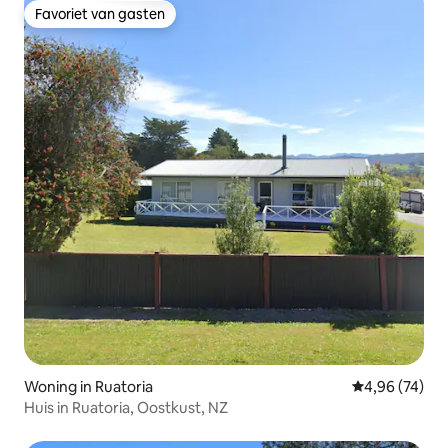
Favoriet van gasten
Favoriet van gasten
Woning in Ruatoria
Gemiddelde be
4,96 (74)
Huis in Ruatoria, Oostkust, NZ