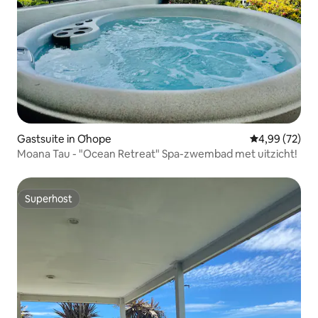
Gastsuite in Ōhope
Gemiddelde be
4,99 (72)
Moana Tau - "Ocean Retreat" Spa-zwembad met uitzicht!
Superhost
Superhost