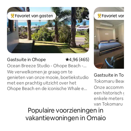
Favoriet van gasten
Favoriet van g
Topfavoriet van gasten
Topfavoriet van 
Gastsuite in Ōhope
Gemiddelde beoordeling van 4,96
4,96 (465)
Ocean Breeze Studio - Ohope Beach -
Prachtig uitzicht.
We verwelkomen je graag om te
Gastsuite in Toko
genieten van onze mooie, boetiekstudio
Tokomaru Beach
met een prachtig uitzicht over het
Onze accommodati
Ohope Beach en de iconische Whale en
een historisch ge
White Islands. Deze studio is ideaal voor
enkele meters van
een alleenstaande/stel.(Niet geschikt
van Tokomaru Bay
voor kinderen) Ohope - verkozen tot
Populaire voorzieningen in
lopen van Pakiriki
NZ's favoriete strand - geweldig
voorzieningen zij
zwemmen, heerlijke wandelingen in de
vakantiewoningen in Omaio
met warmtepomp/a
buurt of gewoon langs het strand lopen.
bieden stijlvol, c
Dicht bij Whakatane - een geweldig