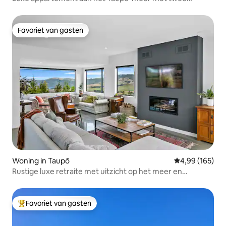
slaapkamers. "Wow!"
Favoriet van gasten
Favoriet van gasten
Woning in Taupō
Gemiddelde beo
4,99 (165)
Rustige luxe retraite met uitzicht op het meer en
bubbelbad
Favoriet van gasten
Topfavoriet van gasten