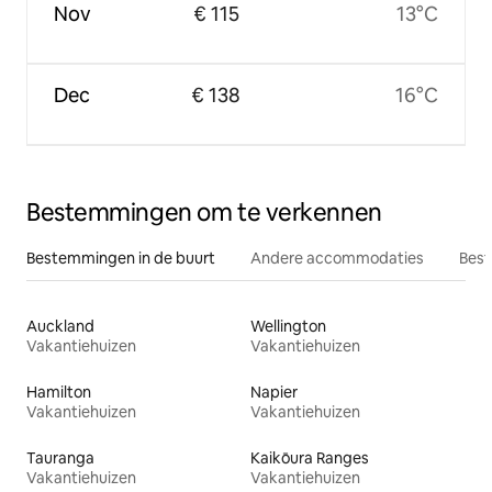
Nov
€ 115
13°C
Dec
€ 138
16°C
Bestemmingen om te verkennen
Bestemmingen in de buurt
Andere accommodaties
Best
Auckland
Wellington
Vakantiehuizen
Vakantiehuizen
Hamilton
Napier
Vakantiehuizen
Vakantiehuizen
Tauranga
Kaikōura Ranges
Vakantiehuizen
Vakantiehuizen