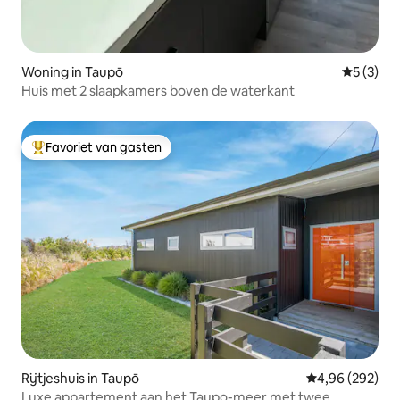
Woning in Taupō
Gemiddeld
5 (3)
Huis met 2 slaapkamers boven de waterkant
Favoriet van gasten
Topfavoriet van gasten
Rijtjeshuis in Taupō
Gemiddelde beo
4,96 (292)
Luxe appartement aan het Taupo-meer met twee