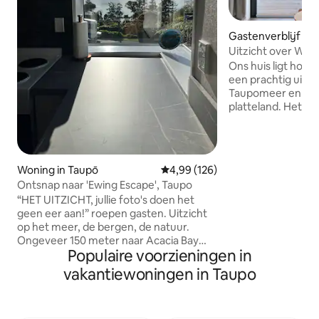
Gastenverblijf in 
Uitzicht over Wha
Ons huis ligt hoo
een prachtig uitzi
Taupomeer en he
platteland. Het huisje met twee
slaapkamers heeft
loungeruimte met
kitchenette, war
terras plus een eigen
Woning in Taupō
Gemiddelde beoordeling van 4,99
4,99 (126)
onderaan de heuvel
Ontsnap naar 'Ewing Escape', Taupo
recreatiegebied 
“HET UITZICHT, jullie foto's doen het
kalme zwemwatere
geen eer aan!” roepen gasten. Uitzicht
W2K-pad. Ons huis is perfect voor
op het meer, de bergen, de natuur.
iedereen die op zo
Ongeveer 150 meter naar Acacia Bay
landelijk uitzicht 
Populaire voorzieningen in
Beach om te genieten van ons
minuten van de sta
ongerepte zoetwatermeer. Het huisje is
plek om achterove
vakantiewoningen in Taupo
modern, comfortabel en goed uitgerust
ontspannen en te 
- volledige oven/kookplaten,
uitzicht!
koelkast/vriezer, Dolce Gusto-