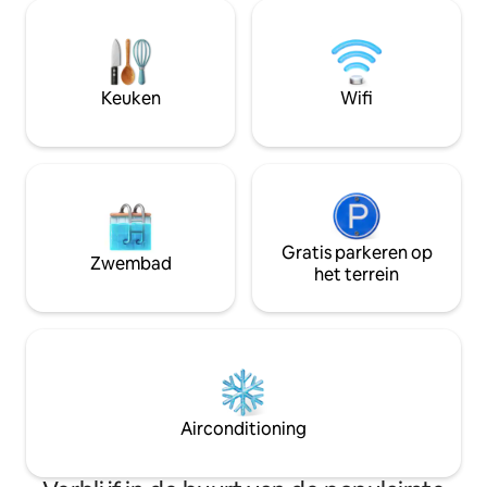
koffiezetapparaat, glasvezelinternet,
strijkijzer/strijkplank, haardroger,
wasmachine met waspoeder en droger,
allemaal inbegrepen. 7 km naar de stad
Taupo - dichtbij genoeg om de stad te
Keuken
Wifi
bezoeken, maar weg van de drukte.
Uber of taxi beschikbaar als je geen auto
hebt.
Gratis parkeren op
Zwembad
het terrein
Airconditioning