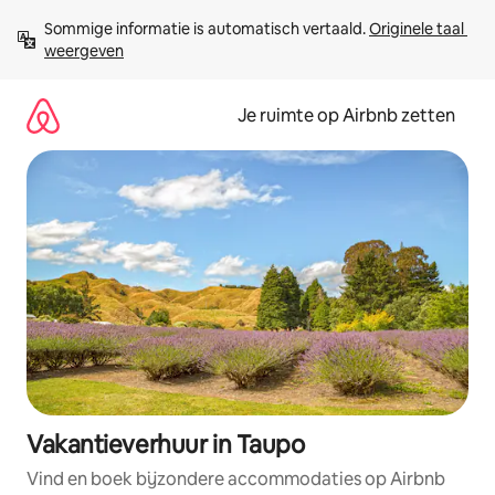
Ga
Sommige informatie is automatisch vertaald. 
Originele taal 
direct
weergeven
naar
inhoud
Je ruimte op Airbnb zetten
Vakantieverhuur in Taupo
Vind en boek bijzondere accommodaties op Airbnb