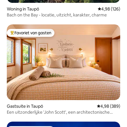
Woning in Taupō
Gemiddelde beo
4,98 (126)
Bach on the Bay - locatie, uitzicht, karakter, charme
Favoriet van gasten
Topfavoriet van gasten
Gastsuite in Taupō
Gemiddelde beo
4,98 (389)
Een uitzonderlijke 'John Scott', een architectonische
parel