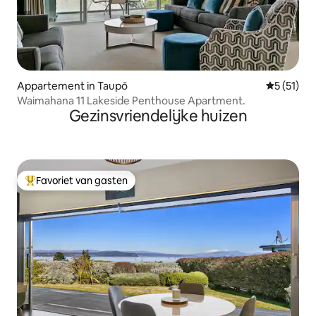
Appartement in Taupō
Gemiddelde
5 (51)
Waimahana 11 Lakeside Penthouse Apartment.
Gezinsvriendelijke huizen
Favoriet van gasten
Topfavoriet van gasten