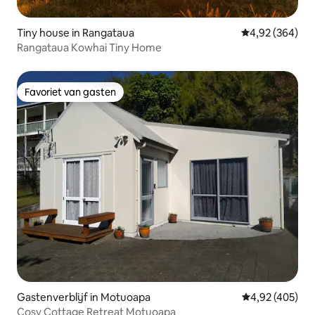
Tiny house in Rangataua
Gemiddelde beo
4,92 (364)
Rangataua Kowhai Tiny Home
Favoriet van gasten
Favoriet van gasten
Gastenverblijf in Motuoapa
Gemiddelde beo
4,92 (405)
Cosy Cottage Retreat Motuoapa