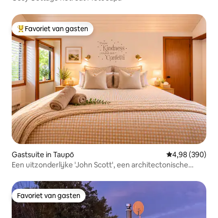
Favoriet van gasten
Topfavoriet van gasten
Gastsuite in Taupō
Gemiddelde beo
4,98 (390)
Een uitzonderlijke 'John Scott', een architectonische
parel
Favoriet van gasten
Favoriet van gasten