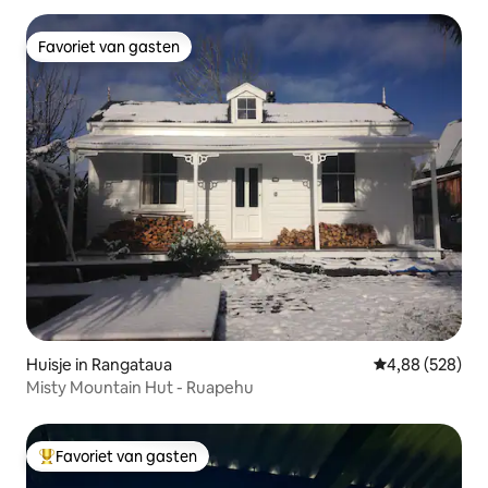
Favoriet van gasten
Favoriet van gasten
Huisje in Rangataua
Gemiddelde beo
4,88 (528)
Misty Mountain Hut - Ruapehu
Favoriet van gasten
Topfavoriet van gasten