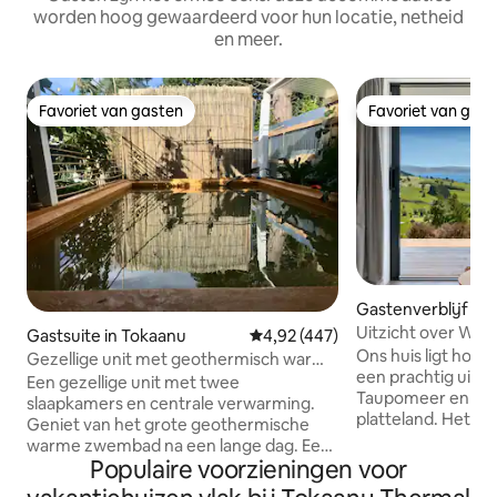
worden hoog gewaardeerd voor hun locatie, netheid
en meer.
Favoriet van gasten
Favoriet van gas
Favoriet van gasten
Favoriet van gas
Gastenverblijf in 
Uitzicht over Wha
Gastsuite in Tokaanu
Gemiddelde beoordeling van 4,92
4,92 (447)
Ons huis ligt hoo
Gezellige unit met geothermisch warm
een prachtig uitzi
zwembad
Een gezellige unit met twee
Taupomeer en he
slaapkamers en centrale verwarming.
platteland. Het huisje met twee
Geniet van het grote geothermische
slaapkamers heeft
warme zwembad na een lange dag. Een
loungeruimte met
Populaire voorzieningen voor
grote pooltafel, smart-tv, wifi. Een kleine
kitchenette, war
kitchenette voor lichte maaltijden en