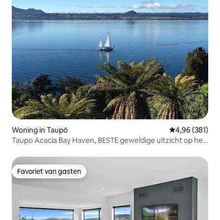
Woning in Taupō
Gemiddelde beo
4,96 (381)
Taupo Acacia Bay Haven, BESTE geweldige uitzicht op het
meer.
Favoriet van gasten
Favoriet van gasten