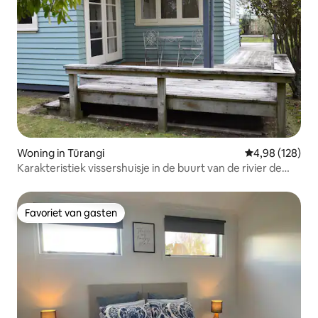
Woning in Tūrangi
Gemiddelde beo
4,98 (128)
Karakteristiek vissershuisje in de buurt van de rivier de
Tongariro
Favoriet van gasten
Favoriet van gasten