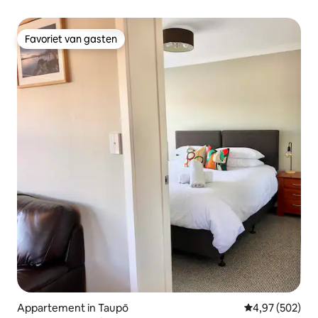
Favoriet van gasten
Favoriet van gasten
Appartement in Taupō
Gemiddelde beo
4,97 (502)