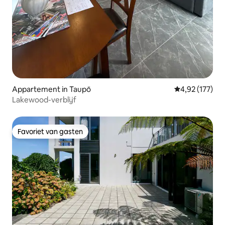
Appartement in Taupō
Gemiddelde beo
4,92 (177)
Lakewood-verblijf
Favoriet van gasten
Favoriet van gasten