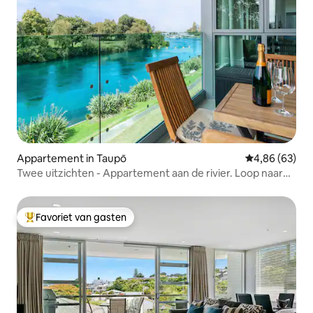
Appartement in Taupō
Gemiddelde be
4,86 (63)
Twee uitzichten - Appartement aan de rivier. Loop naar
de stad
Favoriet van gasten
Topfavoriet van gasten