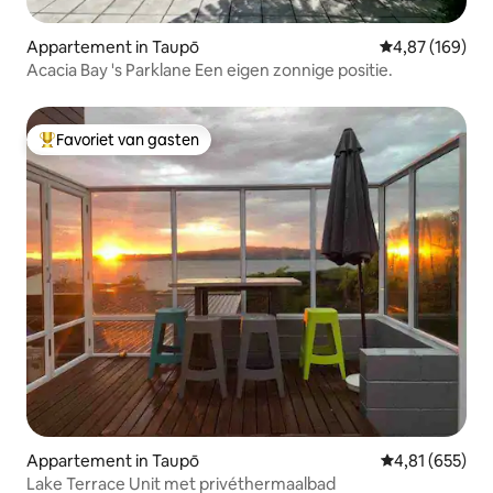
Appartement in Taupō
Gemiddelde beo
4,87 (169)
Acacia Bay 's Parklane Een eigen zonnige positie.
Favoriet van gasten
Topfavoriet van gasten
Appartement in Taupō
Gemiddelde beo
4,81 (655)
Lake Terrace Unit met privéthermaalbad