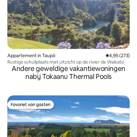
Appartement in Taupō
Gemiddelde beo
4,95 (273)
Rustige schuilplaats met uitzicht op de rivier de Waikato
Andere geweldige vakantiewoningen
nabij Tokaanu Thermal Pools
Favoriet van gasten
Favoriet van gasten