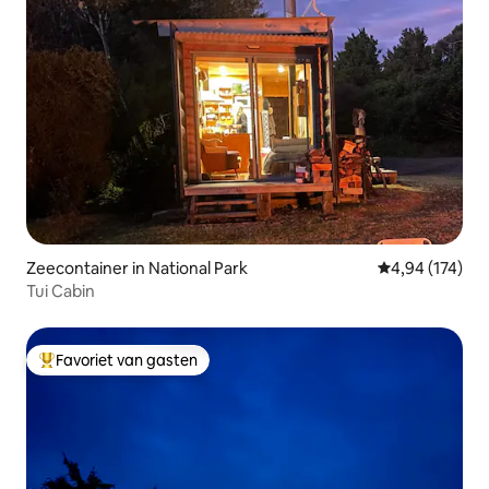
Zeecontainer in National Park
Gemiddelde beo
4,94 (174)
Tui Cabin
Favoriet van gasten
Topfavoriet van gasten