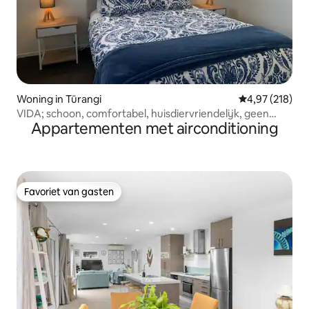
Woning in Tūrangi
Gemiddelde beo
4,97 (218)
VIDA; schoon, comfortabel, huisdiervriendelijk, geen
Appartementen met airconditioning
schoonmaakkosten
Favoriet van gasten
Favoriet van gasten