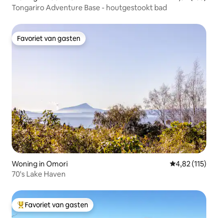
Tongariro Adventure Base - houtgestookt bad
Favoriet van gasten
Favoriet van gasten
Woning in Omori
Gemiddelde beo
4,82 (115)
70's Lake Haven
Favoriet van gasten
Topfavoriet van gasten