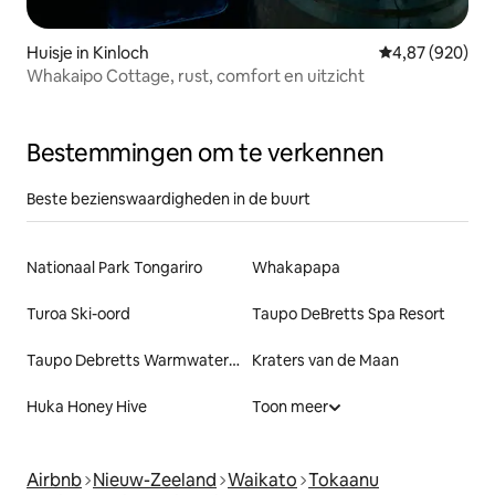
Huisje in Kinloch
Gemiddelde beo
4,87 (920)
Whakaipo Cottage, rust, comfort en uitzicht
Bestemmingen om te verkennen
Beste bezienswaardigheden in de buurt
Nationaal Park Tongariro
Whakapapa
Turoa Ski-oord
Taupo DeBretts Spa Resort
Taupo Debretts Warmwaterbronnen
Kraters van de Maan
Huka Honey Hive
Toon meer
Airbnb
Nieuw-Zeeland
Waikato
Tokaanu