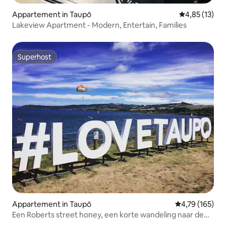
Appartement in Taupō
Gemiddelde be
4,85 (13)
Lakeview Apartment - Modern, Entertain, Families
Superhost
Superhost
Appartement in Taupō
Gemiddelde beo
4,79 (165)
Een Roberts street honey, een korte wandeling naar de
stad