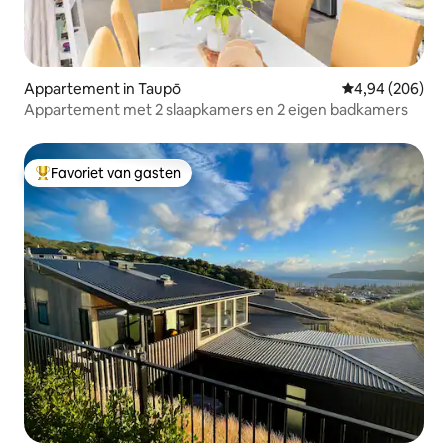
Appartement in Taupō
Gemiddelde beo
4,94 (206)
Appartement met 2 slaapkamers en 2 eigen badkamers
Favoriet van gasten
Topfavoriet van gasten