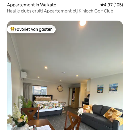
Appartement in Waikato
Gemiddelde beo
4,97 (105)
Haal je clubs eruit! Appartement bij Kinloch Golf Club
Favoriet van gasten
Topfavoriet van gasten