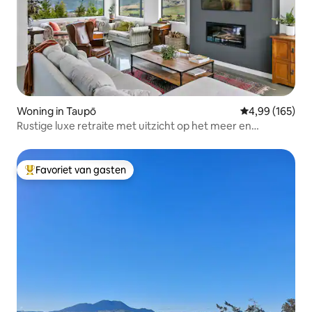
Woning in Taupō
Gemiddelde beo
4,99 (165)
Rustige luxe retraite met uitzicht op het meer en
bubbelbad
Favoriet van gasten
Topfavoriet van gasten