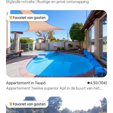
Stijlvolle retraite | Rustige en privé-ontsnapping
Favoriet van gasten
Topfavoriet van gasten
Appartement in Taupō
Gemiddelde beo
4,93 (104)
Appartement Twelve superior Apt in de buurt van het
meer, garage
Favoriet van gasten
Topfavoriet van gasten