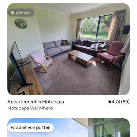
Superhost
Superhost
Appartement in Motuoapa
Gemiddelde be
4,74 (89)
Motuoapa Wai Whare
Favoriet van gasten
Favoriet van gasten