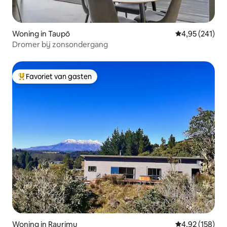
Woning in Taupō
Gemiddelde beo
4,95 (241)
Dromer bij zonsondergang
Favoriet van gasten
Topfavoriet van gasten
Woning in Raurimu
Gemiddelde beo
4,92 (158)