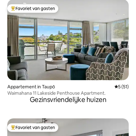
Favoriet van gasten
Topfavoriet van gasten
Appartement in Taupō
Gemiddelde
5 (51)
Waimahana 11 Lakeside Penthouse Apartment.
Gezinsvriendelijke huizen
Favoriet van gasten
Topfavoriet van gasten