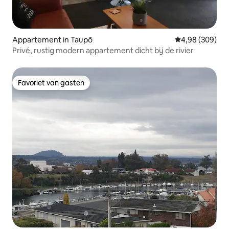
Appartement in Taupō
Gemiddelde beo
4,98 (309)
Privé, rustig modern appartement dicht bij de rivier
Favoriet van gasten
Favoriet van gasten