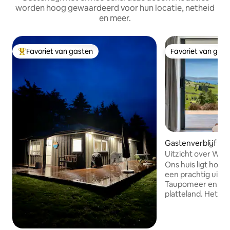
worden hoog gewaardeerd voor hun locatie, netheid
en meer.
Favoriet van gasten
Favoriet van gas
Topfavoriet van gasten
Favoriet van gas
Gastenverblijf in 
Uitzicht over Wha
Ons huis ligt hoo
een prachtig uitzi
Taupomeer en he
platteland. Het huisje met twee
slaapkamers heeft
loungeruimte met
kitchenette, war