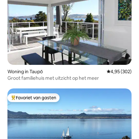
Woning in Taupō
Gemiddelde beo
4,95 (302)
Groot familiehuis met uitzicht op het meer
Favoriet van gasten
Topfavoriet van gasten