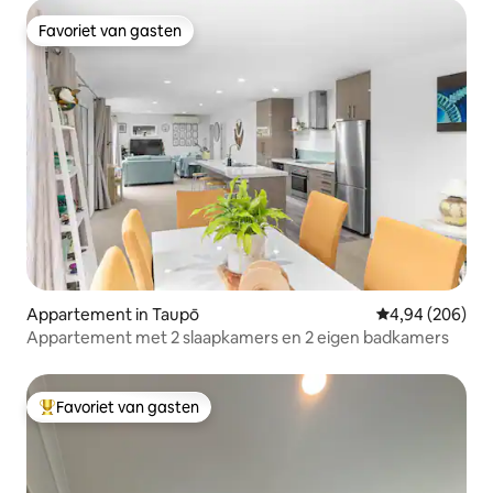
Favoriet van gasten
Favoriet van gasten
Appartement in Taupō
Gemiddelde beo
4,94 (206)
Appartement met 2 slaapkamers en 2 eigen badkamers
Favoriet van gasten
Topfavoriet van gasten