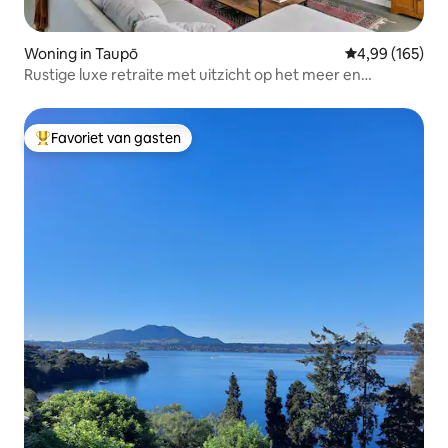
Woning in Taupō
Gemiddelde beo
4,99 (165)
Rustige luxe retraite met uitzicht op het meer en
bubbelbad
Favoriet van gasten
Topfavoriet van gasten