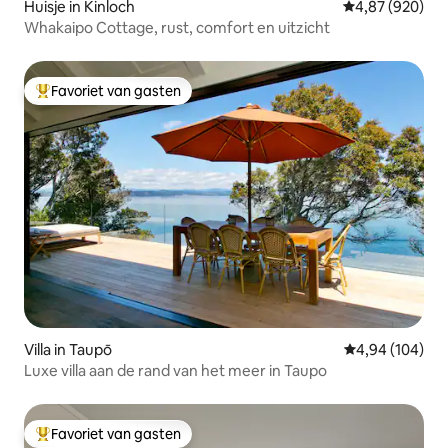
Huisje in Kinloch
Gemiddelde beo
4,87 (920)
Whakaipo Cottage, rust, comfort en uitzicht
Favoriet van gasten
Topfavoriet van gasten
Villa in Taupō
Gemiddelde beo
4,94 (104)
Luxe villa aan de rand van het meer in Taupo
Favoriet van gasten
Topfavoriet van gasten