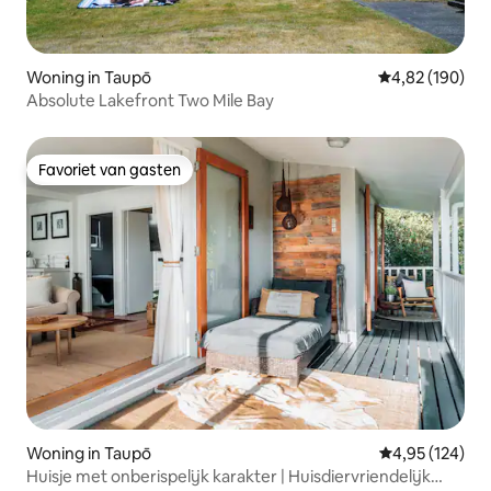
Woning in Taupō
Gemiddelde beo
4,82 (190)
Absolute Lakefront Two Mile Bay
Favoriet van gasten
Favoriet van gasten
Woning in Taupō
Gemiddelde beo
4,95 (124)
Huisje met onberispelijk karakter | Huisdiervriendelijk