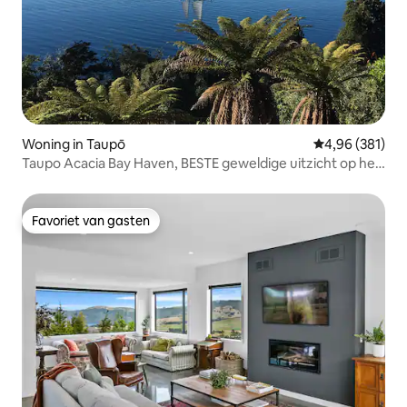
Woning in Taupō
Gemiddelde beo
4,96 (381)
Taupo Acacia Bay Haven, BESTE geweldige uitzicht op het
meer.
Favoriet van gasten
Favoriet van gasten