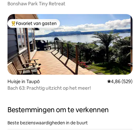
Bonshaw Park Tiny Retreat
Favoriet van gasten
Topfavoriet van gasten
Huisje in Taupō
Gemiddelde beo
4,86 (529)
Bach 63: Prachtig uitzicht op het meer!
Bestemmingen om te verkennen
Beste bezienswaardigheden in de buurt