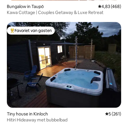
Bungalow in Taupō
Gemiddelde beo
4,83 (468)
Kawa Cottage | Couples Getaway & Luxe Retreat
Favoriet van gasten
Topfavoriet van gasten
Tiny house in Kinloch
Gemiddelde 
5 (261)
Hitiri Hideaway met bubbelbad