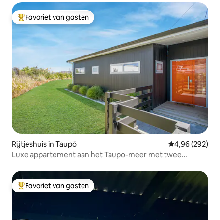
Favoriet van gasten
Topfavoriet van gasten
Rijtjeshuis in Taupō
Gemiddelde beo
4,96 (292)
Luxe appartement aan het Taupo-meer met twee
slaapkamers. "Wow!"
Favoriet van gasten
Topfavoriet van gasten