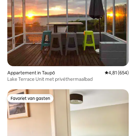
Appartement in Taupō
Gemiddelde beo
4,81 (654)
Lake Terrace Unit met privéthermaalbad
Favoriet van gasten
Favoriet van gasten