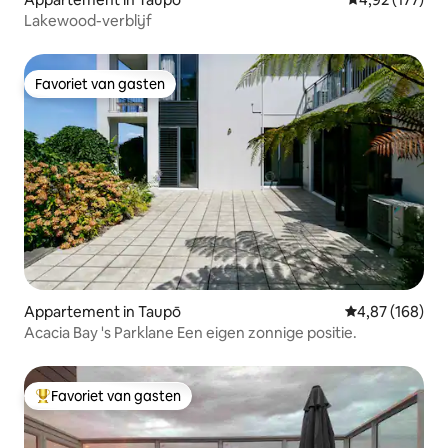
Lakewood-verblijf
Favoriet van gasten
Favoriet van gasten
Appartement in Taupō
Gemiddelde beo
4,87 (168)
Acacia Bay 's Parklane Een eigen zonnige positie.
Favoriet van gasten
Topfavoriet van gasten