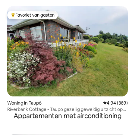
Taupō
Favoriet van gasten
Topfavoriet van gasten
Woning in Taupō
Gemiddelde beo
4,94 (369)
Riverbank Cottage - Taupo gezellig geweldig uitzicht op
Appartementen met airconditioning
de rivier