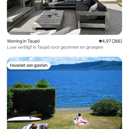
Woning in Taupō
Gemiddelde beo
4,97 (266)
Luxe verblijf in Taupō voor gezinnen en groepen
Favoriet van gasten
Favoriet van gasten