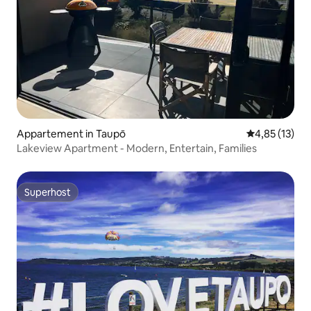
Appartement in Taupō
Gemiddelde be
4,85 (13)
Lakeview Apartment - Modern, Entertain, Families
Superhost
Superhost