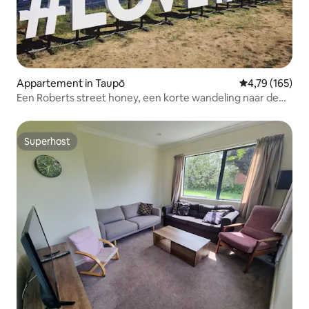
Appartement in Taupō
Gemiddelde beo
4,79 (165)
Een Roberts street honey, een korte wandeling naar de
stad
Superhost
Superhost