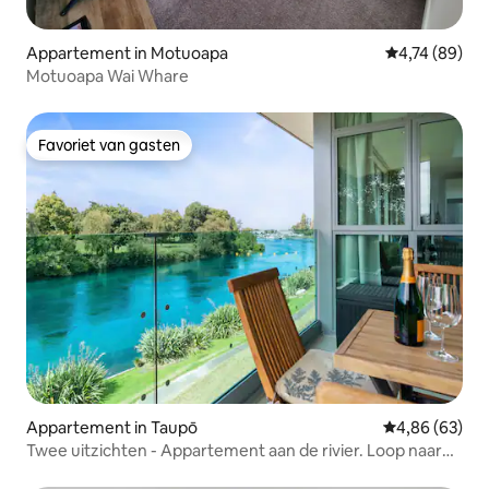
Appartement in Motuoapa
Gemiddelde be
4,74 (89)
Motuoapa Wai Whare
Favoriet van gasten
Favoriet van gasten
Appartement in Taupō
Gemiddelde be
4,86 (63)
Twee uitzichten - Appartement aan de rivier. Loop naar
de stad