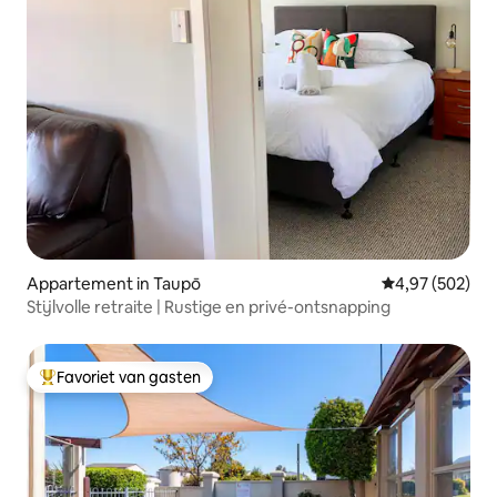
Appartement in Taupō
Gemiddelde beo
4,97 (502)
Stijlvolle retraite | Rustige en privé-ontsnapping
Favoriet van gasten
Topfavoriet van gasten