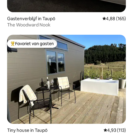
Gastenverblijf in Taupō
Gemiddelde beo
4,88 (165)
The Woodward Nook
Favoriet van gasten
Topfavoriet van gasten
Tiny house in Taupō
Gemiddelde beo
4,93 (113)