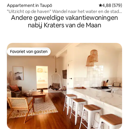
Appartement in Taupō
Gemiddelde beo
4,88 (579)
"Uitzicht op de haven" Wandel naar het water en de stad.
Andere geweldige vakantiewoningen
Gratis wifi.
nabij Kraters van de Maan
Favoriet van gasten
Favoriet van gasten