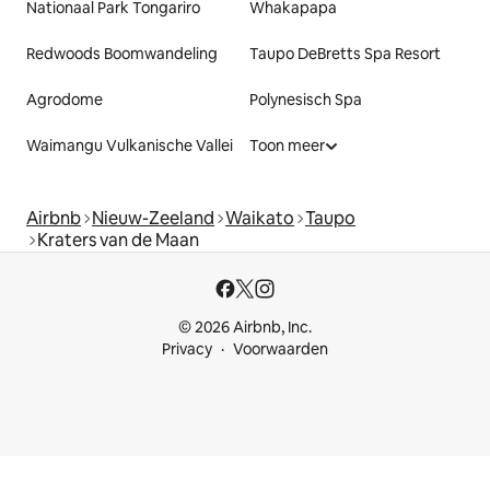
Nationaal Park Tongariro
Whakapapa
Redwoods Boomwandeling
Taupo DeBretts Spa Resort
Agrodome
Polynesisch Spa
Waimangu Vulkanische Vallei
Toon meer
Airbnb
Nieuw-Zeeland
Waikato
Taupo
Kraters van de Maan
© 2026 Airbnb, Inc.
Privacy
Voorwaarden