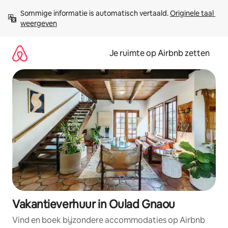
Ga
Sommige informatie is automatisch vertaald. 
Originele taal 
direct
weergeven
naar
inhoud
Je ruimte op Airbnb zetten
Vakantieverhuur in Oulad Gnaou
Vind en boek bijzondere accommodaties op Airbnb