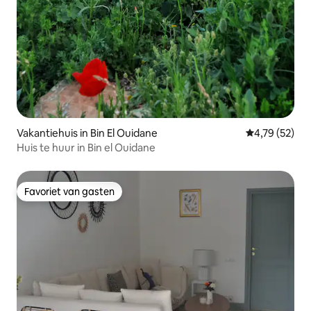
Vakantiehuis in Bin El Ouidane
Gemiddelde be
4,79 (52)
Huis te huur in Bin el Ouidane
Favoriet van gasten
Favoriet van gasten