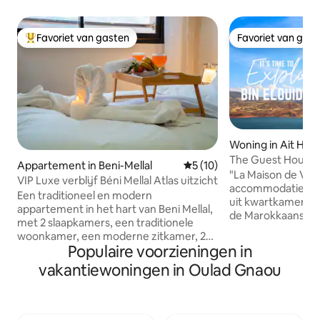
Favoriet van gasten
Favoriet van gas
Topfavoriet van gasten
Favoriet van gas
Woning in Ait Hal
The Guest House B
Appartement in Beni-Mellal
Gemiddelde beoordeling van 
5 (10)
"La Maison de Vaca
VIP Luxe verblijf Béni Mellal Atlas uitzicht
accommodatie in 
Een traditioneel en modern
uit kwartkamers,
appartement in het hart van Beni Mellal,
de Marokkaanse e
met 2 slaapkamers, een traditionele
keuken. De binne
woonkamer, een moderne zitkamer, 2
hun decoratie van
Populaire voorzieningen in
toiletten, 2 douches, een keuken
meubels of oude o
uitgerust met kookgerei, een balkon
vakantiewoningen in Oulad Gnaou
interessante uitzi
met uitzicht op de straat, een lift,
architectuur of h
bewakingscamera's buiten en gratis
landschap. De mog
parkeergelegenheid. Uitgerust met een
in het huisje (keu
tv met IPTv-abonnement, NETFLIX, Blt-