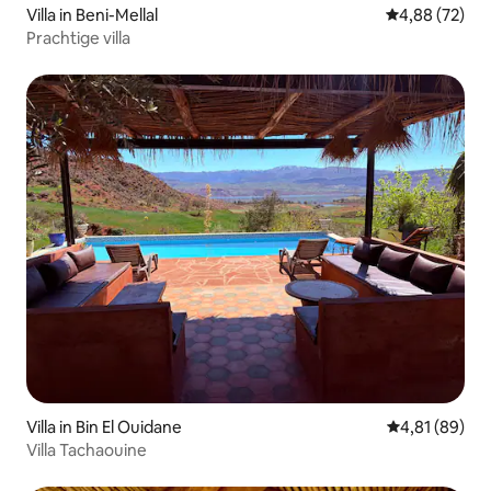
Villa in Beni-Mellal
Gemiddelde be
4,88 (72)
Prachtige villa
Villa in Bin El Ouidane
Gemiddelde be
4,81 (89)
Villa Tachaouine