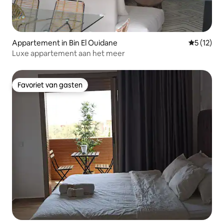
Appartement in Bin El Ouidane
Gemiddelde
5 (12)
Luxe appartement aan het meer
Favoriet van gasten
Favoriet van gasten