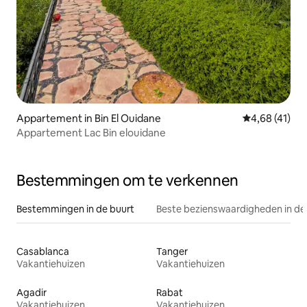
Appartement in Bin El Ouidane
Gemiddelde be
4,68 (41)
Appartement Lac Bin elouidane
Bestemmingen om te verkennen
Bestemmingen in de buurt
Beste bezienswaardigheden in de
Casablanca
Tanger
Vakantiehuizen
Vakantiehuizen
Agadir
Rabat
Vakantiehuizen
Vakantiehuizen