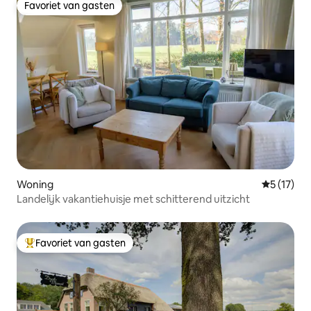
Favoriet van gasten
Favoriet van gasten
Woning
Gemiddelde
5 (17)
Landelijk vakantiehuisje met schitterend uitzicht
Favoriet van gasten
Topfavoriet van gasten