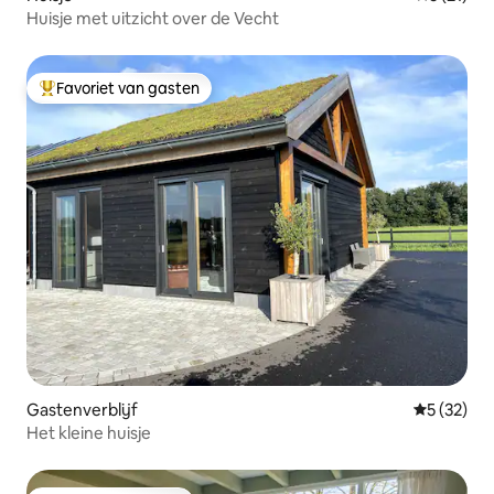
Huisje met uitzicht over de Vecht
Favoriet van gasten
Topfavoriet van gasten
Gastenverblijf
Gemiddelde
5 (32)
Het kleine huisje