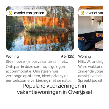
Favoriet van gasten
Favoriet van g
Topfavoriet van gasten
Topfavoriet van 
Woning
Gemiddelde beoordeling van 5
5 (125)
Woning
Steelhouse - je bosvakantie aan het
NIEUW: landelijk 
meer
Ontspan in deze serene, afgelegen
Word wakker door 
accommodatie. Ons stalen huis,
zingende vogels. 
verhoogd op stelten, biedt privacy en
drankje van de zon
een zeldzame verbinding met de natuur.
Spreekt jou dit aan
Populaire voorzieningen in
Ontspan in de sauna voor een rustig
Bellenhof meer da
toevluchtsoord. Op het hoogste punt
gevestigd in Oldeb
vakantiewoningen in Overijssel
over het water houdt een zithoek met
natuurrijke Veluw
een 360º houtkachel je gezellig. Geniet
fietsroutes en wandelpa
van filmavonden met een beamer en
Onze B&B is van a
luidspreker voor extra entertainment.
Een woonkamer e