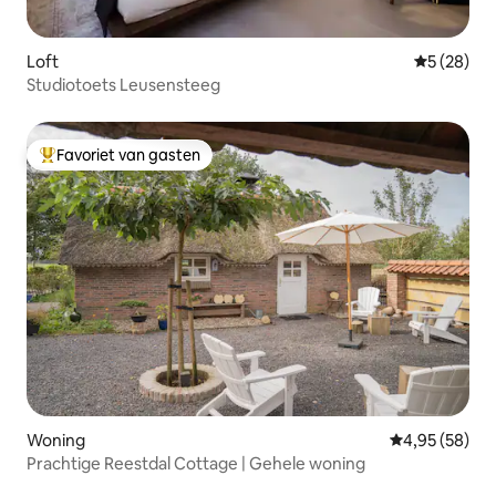
Loft
Gemiddelde
5 (28)
Studiotoets Leusensteeg
Favoriet van gasten
Topfavoriet van gasten
Woning
Gemiddelde be
4,95 (58)
Prachtige Reestdal Cottage | Gehele woning