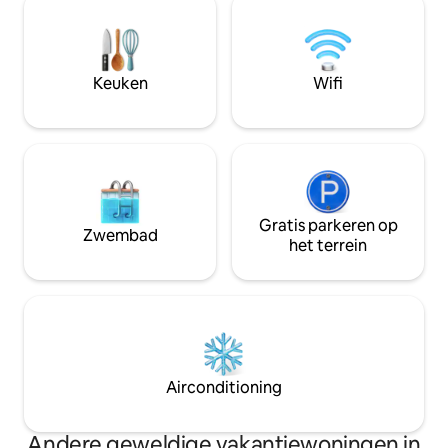
Buiten wacht een ruim houten terras
keuken. In onze 
met een ligstoel, eettafel in de
muurschildering i
buitenlucht, barbecue, pizzaoven en
personen. Ook is 
een prachtig uitzicht op het meer. Voor
met een douche, t
Keuken
Wifi
hondenbezitters: het terrein is omheind
😊
Gratis parkeren op
Zwembad
het terrein
Airconditioning
Andere geweldige vakantiewoningen in