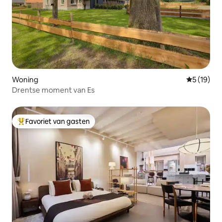
Woning
Gemiddelde
5 (19)
Drentse moment van Es
Favoriet van gasten
Topfavoriet van gasten