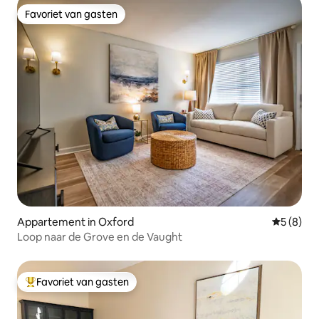
Favoriet van gasten
Favoriet van gasten
Appartement in Oxford
Gemiddeld
5 (8)
Loop naar de Grove en de Vaught
Favoriet van gasten
Topfavoriet van gasten