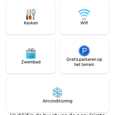
toetsenbord en laat het feest beginnen!
Voetbalinformatie: Steek de straat over
en neem het trottoir naar South Rec,
waar een shuttle je naar de campus
brengt. OF loop verder over Chucky
Keuken
Wifi
Mullins Dr., dat op wedstrijddag alleen
voor voetgangers is. Altijd blij om je te
ontvangen!
Gratis parkeren op
Zwembad
het terrein
Airconditioning