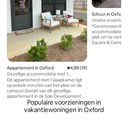
Schuur in Oxford
Unieke ervaring in 
een barndominiu
*Gerenoveerde sch
accommodaties, m
plek om te verblijven. *10 minut
Square & Campus *
VOLLEDIGE SLAAP
*Parkeren *Gemeu
ijsmachine *Koffie-/theebar *Bioscoop
met projector en
Appartement in Oxford
Gemiddelde beoordeling van 4,8
4,89 (19)
(seizoensgebonde
Gezellige accommodatie met 1
*ZWEMBAD aan de
slaapkamer + slaapbank in de buurt van
Dit appartement met 1 slaapkamer ligt
oprit *Grote vera
de campus! 4 slaapplaatsen
op enkele minuten van het plein en de
met picknicktafel 
campus! Geniet van dit gezellige
en grill *Binnen-/buitenbar *Rustgevend
appartement in de Sole Development
uitzicht op weilan
Populaire voorzieningen in
met alles wat je nodig hebt voor een
*Unieke ervaring
eenvoudige maar leuke reis naar
BOEK nu je vakanti
vakantiewoningen in Oxford
Oxford! Kingsize bed + slaapbank. Geen
VERLANGLIJST.
trap! Parkeer direct achter de
accommodatie, gebruik het