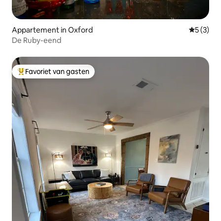
Appartement in Oxford
Gemiddeld
5 (3)
De Ruby-eend
Favoriet van gasten
Topfavoriet van gasten