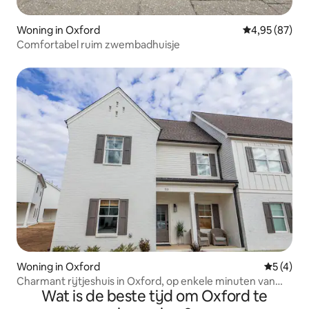
Woning in Oxford
Gemiddelde be
4,95 (87)
Comfortabel ruim zwembadhuisje
Woning in Oxford
Gemiddeld
5 (4)
Charmant rijtjeshuis in Oxford, op enkele minuten van
Wat is de beste tijd om Oxford te
het plein en de campus