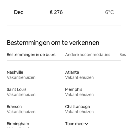
Dec
€ 276
6°C
Bestemmingen om te verkennen
Bestemmingen in de buurt
Andere accommodaties
Best
Nashville
Atlanta
Vakantiehuizen
Vakantiehuizen
Saint Louis
Memphis
Vakantiehuizen
Vakantiehuizen
Branson
Chattanooga
Vakantiehuizen
Vakantiehuizen
Birmingham
Toon meer