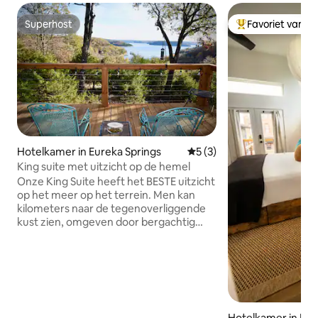
Superhost
Favoriet van g
Superhost
Topfavoriet van 
Hotelkamer in Eureka Springs
Gemiddelde beoordeling van
5 (3)
King suite met uitzicht op de hemel
Onze King Suite heeft het BESTE uitzicht
op het meer op het terrein. Men kan
kilometers naar de tegenoverliggende
kust zien, omgeven door bergachtig
terrein. Het heeft een moderne
inrichting uit het midden van de vorige
eeuw, waaronder muurkunst met
muziekthema, een Fender Stratocaster-
gitaar en Spark amp voor degenen die
zo geneigd zijn. Gezellig tot een 50-inch
smart-tv met Klipsch-geluidssysteem en
Hotelkamer in Iro