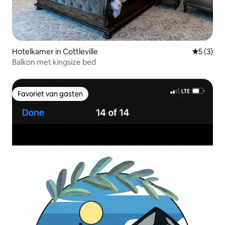
Hotelkamer in Cottleville
Gemiddeld
5 (3)
Balkon met kingsize bed
Favoriet van gasten
Favoriet van gasten