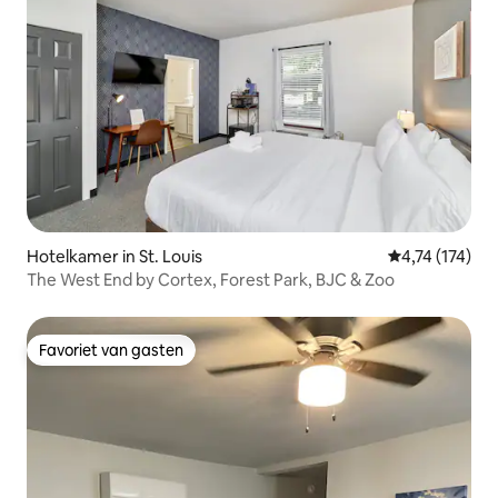
Hotelkamer in St. Louis
Gemiddelde beo
4,74 (174)
The West End by Cortex, Forest Park, BJC & Zoo
Favoriet van gasten
Favoriet van gasten