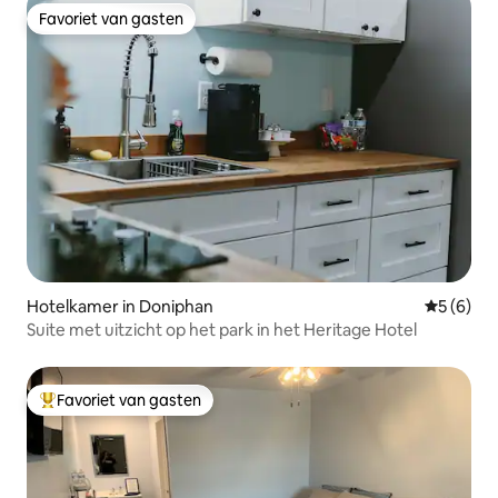
Favoriet van gasten
Favoriet van gasten
Hotelkamer in Doniphan
Gemiddeld
5 (6)
Suite met uitzicht op het park in het Heritage Hotel
Favoriet van gasten
Topfavoriet van gasten