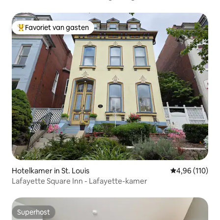
Favoriet van gasten
Topfavoriet van gasten
Hotelkamer in St. Louis
Gemiddelde beo
4,96 (110)
Lafayette Square Inn - Lafayette-kamer
Superhost
Superhost