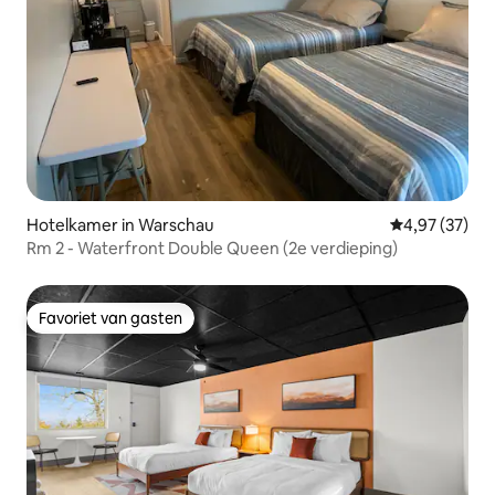
Hotelkamer in Warschau
Gemiddelde be
4,97 (37)
Rm 2 - Waterfront Double Queen (2e verdieping)
Favoriet van gasten
Favoriet van gasten