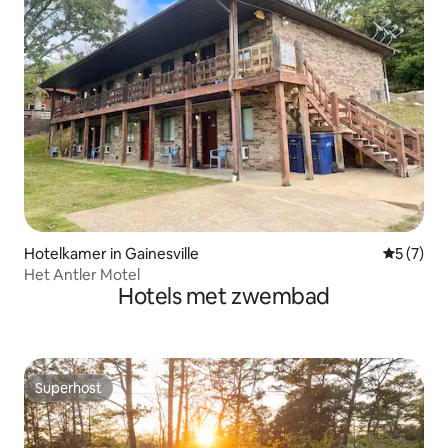
Hotelkamer in Gainesville
Gemiddeld
5 (7)
Het Antler Motel
Hotels met zwembad
Superhost
Superhost