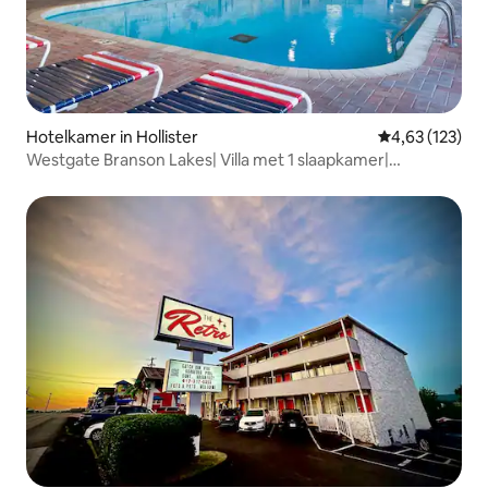
Hotelkamer in Hollister
Gemiddelde beo
4,63 (123)
Westgate Branson Lakes| Villa met 1 slaapkamer|
Binnenzwembad