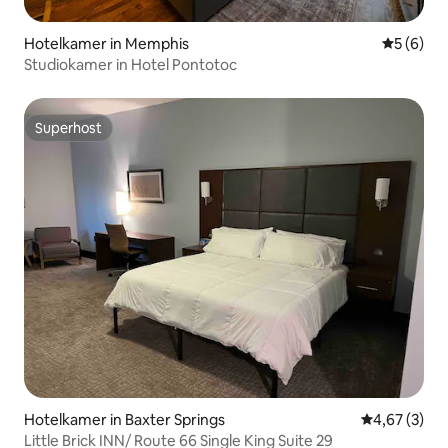
Hotelkamer in Memphis
Gemiddeld
5 (6)
Studiokamer in Hotel Pontotoc
Superhost
Superhost
Hotelkamer in Baxter Springs
Gemiddelde b
4,67 (3)
Little Brick INN/ Route 66 Single King Suite 29