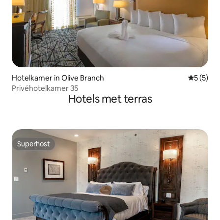
Hotelkamer in Olive Branch
Gemiddeld
5 (5)
Privéhotelkamer 35
Hotels met terras
Superhost
Superhost