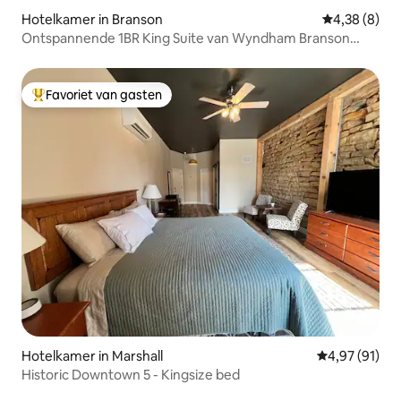
Hotelkamer in Branson
Gemiddelde b
4,38 (8)
Ontspannende 1BR King Suite van Wyndham Branson
Meadows
Favoriet van gasten
Topfavoriet van gasten
Hotelkamer in Marshall
Gemiddelde be
4,97 (91)
Historic Downtown 5 - Kingsize bed