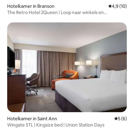
Hotelkamer in Branson
Gemiddelde b
4,9 (10)
The Retro Hotel 2Queen | Loop naar winkels en
restaurants
Hotelkamer in Saint Ann
Gemiddeld
5 (6)
Wingate STL | Kingsize bed | Union Station Days