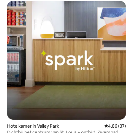
Hotelkamer in Valley Park
Gemiddelde be
4,86 (37)
Dichtbij het centrum van St. Louis + ontbijt. Zwembad.