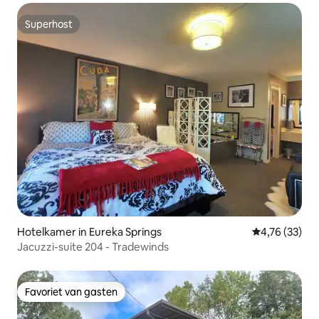
Superhost
Superhost
Hotelkamer in Eureka Springs
Gemiddelde be
4,76 (33)
Jacuzzi-suite 204 - Tradewinds
Favoriet van gasten
Favoriet van gasten