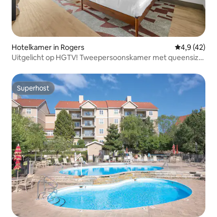
Hotelkamer in Rogers
Gemiddelde b
4,9 (42)
Uitgelicht op HGTV! Tweepersoonskamer met queensize
bed in Arka Motel
Superhost
Superhost