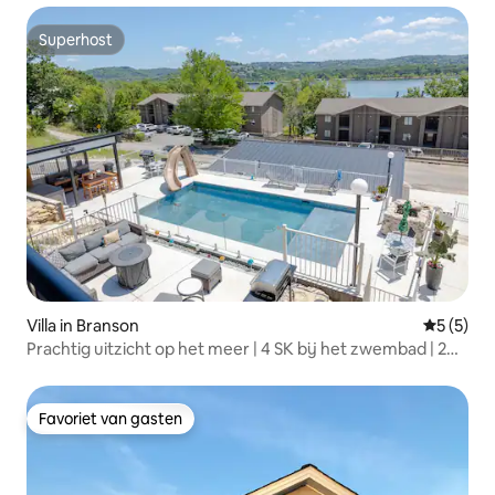
Superhost
Superhost
Villa in Branson
Gemiddeld
5 (5)
Prachtig uitzicht op het meer | 4 SK bij het zwembad | 2
min naar SDC
Favoriet van gasten
Favoriet van gasten