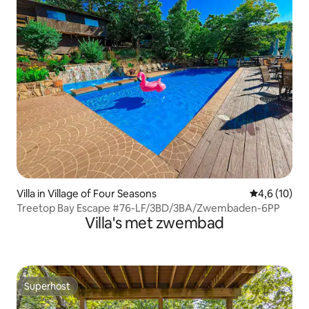
Villa in Village of Four Seasons
Gemiddelde b
4,6 (10)
Treetop Bay Escape #76-LF/3BD/3BA/Zwembaden-6PP
Villa's met zwembad
Superhost
Superhost