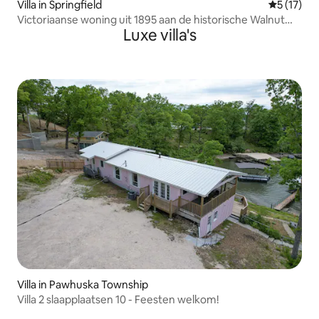
Villa in Springfield
Gemiddelde
5 (17)
Victoriaanse woning uit 1895 aan de historische Walnut
Luxe villa's
Street
Villa in Pawhuska Township
Villa 2 slaapplaatsen 10 - Feesten welkom!