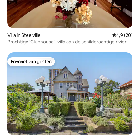
Villa in Steelville
Gemiddelde b
4,9 (20)
Prachtige 'Clubhouse' -villa aan de schilderachtige rivier
Favoriet van gasten
Favoriet van gasten