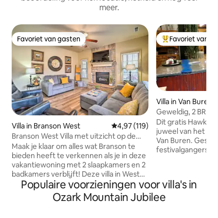
meer.
Favoriet van gasten
Favoriet van g
Favoriet van gasten
Topfavoriet van 
Villa in Van Buren
Geweldig, 2 BR, ca
Historic Dist.
Dit gratis Hawk-ge
Villa in Branson West
Gemiddelde beoordeling van 4,97
4,97 (119)
juweel van het hist
Branson West Villa met uitzicht op de
Van Buren. Geschi
golfbaan en het zwembad!
Maak je klaar om alles wat Branson te
festivalgangers, 
bieden heeft te verkennen als je in deze
reizigers. Direct a
vakantiewoning met 2 slaapkamers en 2
steenworp afstand
badkamers verblijft! Deze villa in West
wenselijke beziensw
Populaire voorzieningen voor villa's in
Branson biedt gemakkelijke toegang tot
Opera House, Fris
bezienswaardigheden in de omgeving
Ozark Mountain Jubilee
Market, Freedom 
zoals Silver Dollar City, Branson Landing
Memorial Parks, 
en de 76 Strip, zodat je het beste van de
Arkansas River. O