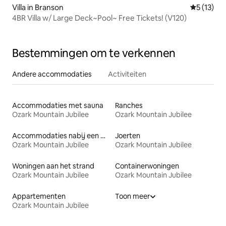
Villa in Branson
Gemiddelde
5 (13)
4BR Villa w/ Large Deck~Pool~ Free Tickets! (V120)
Bestemmingen om te verkennen
Andere accommodaties
Activiteiten
Accommodaties met sauna
Ranches
Ozark Mountain Jubilee
Ozark Mountain Jubilee
Accommodaties nabij een meer
Joerten
Ozark Mountain Jubilee
Ozark Mountain Jubilee
Woningen aan het strand
Containerwoningen
Ozark Mountain Jubilee
Ozark Mountain Jubilee
Appartementen
Toon meer
Ozark Mountain Jubilee