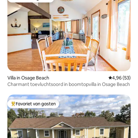
Favoriet van gasten
Villa in Osage Beach
Gemiddelde be
4,96 (53)
Charmant toevluchtsoord in boomtopvilla in Osage Beach
Favoriet van gasten
Topfavoriet van gasten