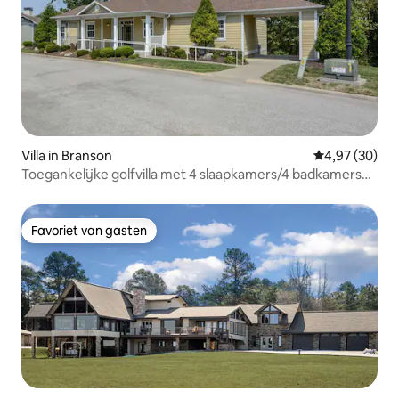
Villa in Branson
Gemiddelde be
4,97 (30)
Toegankelijke golfvilla met 4 slaapkamers/4 badkamers
en resortzwembad
Favoriet van gasten
Favoriet van gasten