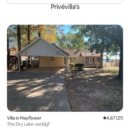
Privévilla's
Villa in Mayflower
Gemiddelde be
4,67 (21)
The Dry Lake-verblijf