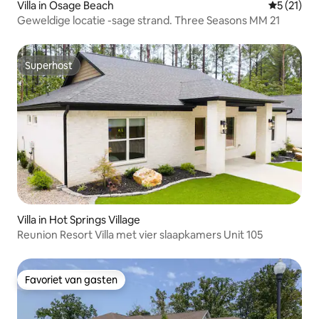
Villa in Osage Beach
Gemiddelde
5 (21)
Geweldige locatie -sage strand. Three Seasons MM 21
Superhost
Superhost
Villa in Hot Springs Village
Reunion Resort Villa met vier slaapkamers Unit 105
Favoriet van gasten
Favoriet van gasten