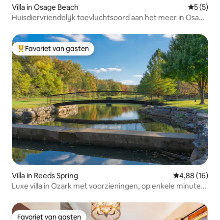
Villa in Osage Beach
Gemiddeld
5 (5)
Huisdiervriendelijk toevluchtsoord aan het meer in Osage
Beach
Favoriet van gasten
Topfavoriet van gasten
Villa in Reeds Spring
Gemiddelde be
4,88 (16)
Luxe villa in Ozark met voorzieningen, op enkele minuten
van SDC
Favoriet van gasten