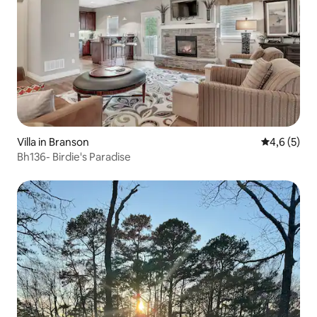
Villa in Branson
Gemiddelde 
4,6 (5)
Bh136- Birdie's Paradise