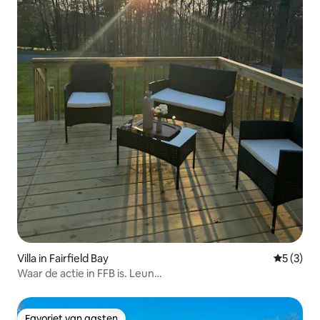
Villa in Fairfield Bay
Gemiddeld
5 (3)
Waar de actie in FFB is. Leun
achterover/Ontspannen/Spelen
Favoriet van gasten