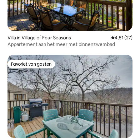
Villa in Village of Four Seasons
Gemiddelde be
4,81 (27)
Appartement aan het meer met binnenzwembad
Favoriet van gasten
Favoriet van gasten