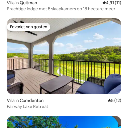
Villa in Quitman
Gemiddelde b
4,91 (11)
Prachtige lodge met 5 slaapkamers op 18 hectare meer
Favoriet van gasten
Favoriet van gasten
Villa in Camdenton
Gemiddelde
5 (12)
Fairway Lake Retreat