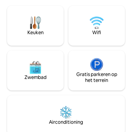
omgeving kunt zien. Ontspan thuis in
verschillende popu
het goed ingerichte interieur of ontspan
entertainmentbew
op de afgeschermde patio met uitzicht
Hawk-gebouw is in
op de golfbaan op het terrein. Je zult
een nationaal hist
nooit willen vertrekken als je kunt
uitgebreid gereno
zwemmen in het gemeenschappelijke
Keuken
Wifi
zwembad, nabijgelegen paden kunt
bewandelen of lokale winkels kunt
bezoeken!
Gratis parkeren op
Zwembad
het terrein
Airconditioning