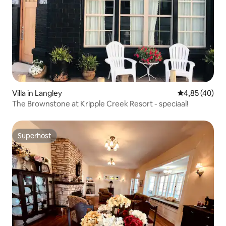
Villa in Langley
Gemiddelde be
4,85 (40)
The Brownstone at Kripple Creek Resort - speciaal!
Superhost
Superhost