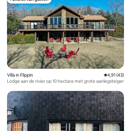
Favoriet van gasten
Villa in Flippin
Gemiddelde be
4,91 (43)
Lodge aan de rivier op 10 hectare met grote aanlegsteiger