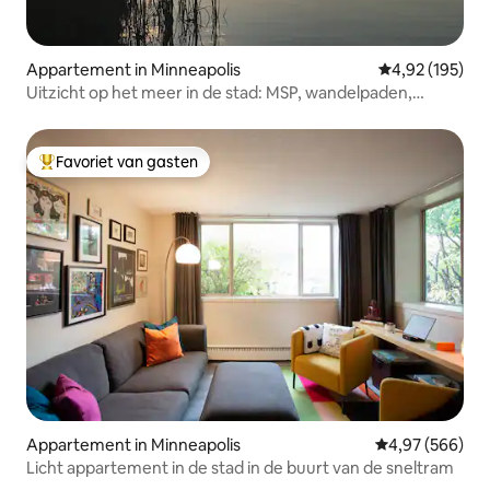
Appartement in Minneapolis
Gemiddelde beo
4,92 (195)
Uitzicht op het meer in de stad: MSP, wandelpaden,
prachtig!
Favoriet van gasten
Topfavoriet van gasten
Appartement in Minneapolis
Gemiddelde beo
4,97 (566)
Licht appartement in de stad in de buurt van de sneltram