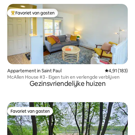
Favoriet van gasten
Topfavoriet van gasten
Appartement in Saint Paul
Gemiddelde beo
4,91 (183)
McAllen House #3 - Eigen tuin en verlengde verblijven
Gezinsvriendelijke huizen
Favoriet van gasten
Favoriet van gasten