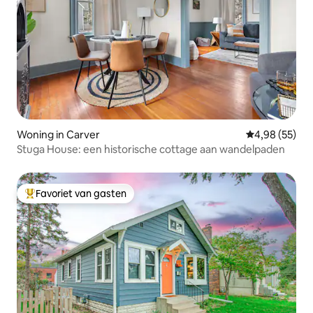
Woning in Carver
Gemiddelde be
4,98 (55)
Stuga House: een historische cottage aan wandelpaden
Favoriet van gasten
Topfavoriet van gasten