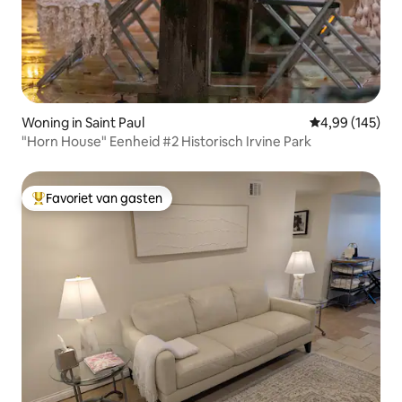
Woning in Saint Paul
Gemiddelde beo
4,99 (145)
"Horn House" Eenheid #2 Historisch Irvine Park
Favoriet van gasten
Topfavoriet van gasten