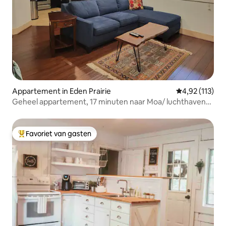
Appartement in Eden Prairie
Gemiddelde beo
4,92 (113)
Geheel appartement, 17 minuten naar Moa/ luchthaven/
centrum
Favoriet van gasten
Topfavoriet van gasten