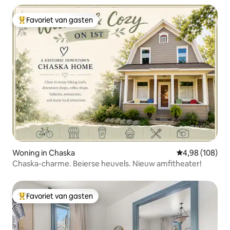
Favoriet van gasten
Topfavoriet van gasten
Woning in Chaska
Gemiddelde beo
4,98 (108)
Chaska-charme. Beierse heuvels. Nieuw amfitheater!
Favoriet van gasten
Topfavoriet van gasten