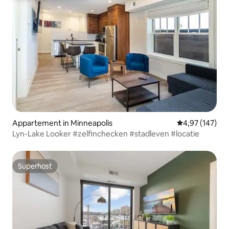
Appartement in Minneapolis
Gemiddelde beo
4,97 (147)
Lyn-Lake Looker #zelfinchecken #stadleven #locatie
Superhost
Superhost