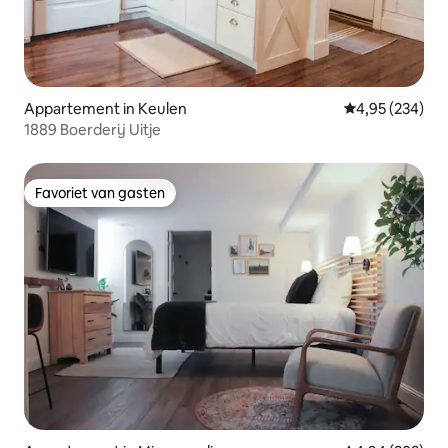
Appartement in Keulen
Gemiddelde beo
4,95 (234)
1889 Boerderij Uitje
Favoriet van gasten
Favoriet van gasten