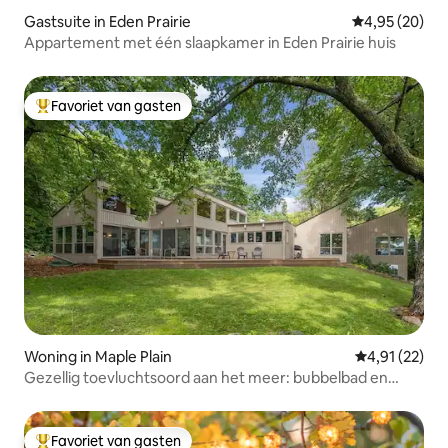
Gastsuite in Eden Prairie
Gemiddelde be
4,95 (20)
Appartement met één slaapkamer in Eden Prairie huis
Favoriet van gasten
Topfavoriet van gasten
Woning in Maple Plain
Gemiddelde be
4,91 (22)
Gezellig toevluchtsoord aan het meer: bubbelbad en
vissen
Favoriet van gasten