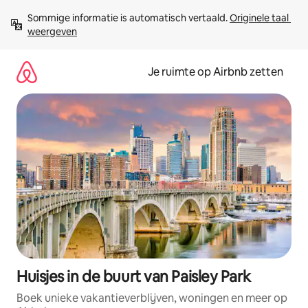
Ga
Sommige informatie is automatisch vertaald. 
Originele taal 
direct
weergeven
naar
inhoud
Je ruimte op Airbnb zetten
Huisjes in de buurt van Paisley Park
Boek unieke vakantieverblijven, woningen en meer op