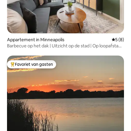
Appartement in Minneapolis
Gemiddeld
5 (8)
Barbecue op het dak | Uitzicht op de stad | Op loopafstand
van meren
Favoriet van gasten
Topfavoriet van gasten