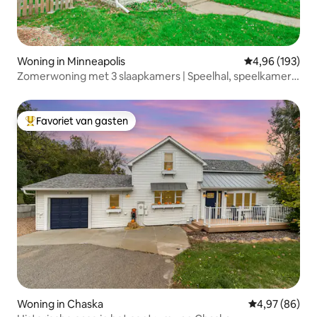
Woning in Minneapolis
Gemiddelde beo
4,96 (193)
Zomerwoning met 3 slaapkamers | Speelhal, speelkamer
en luxe in de buurt van MOA/MSP
Favoriet van gasten
Topfavoriet van gasten
Woning in Chaska
Gemiddelde be
4,97 (86)