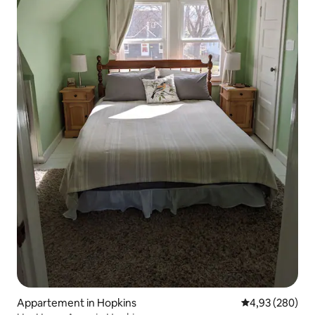
Appartement in Hopkins
Gemiddelde beo
4,93 (280)