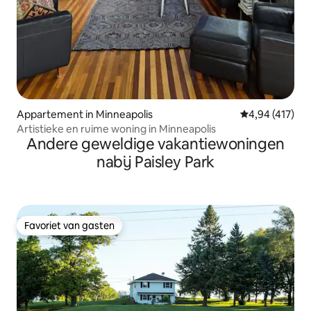
Appartement in Minneapolis
Gemiddelde beo
4,94 (417)
Artistieke en ruime woning in Minneapolis
Andere geweldige vakantiewoningen
nabij Paisley Park
Favoriet van gasten
Favoriet van gasten