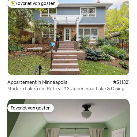
Favoriet van gasten
Topfavoriet van gasten
Appartement in Minneapolis
Gemiddelde 
5 (132)
Modern Lakefront Retreat * Stappen naar Lake & Dining
Favoriet van gasten
Favoriet van gasten