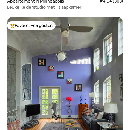
Appartement in Minneapolis
Gemiddelde beo
4,94 (303)
Leuke kelderstudio met 1 slaapkamer
Favoriet van gasten
Topfavoriet van gasten