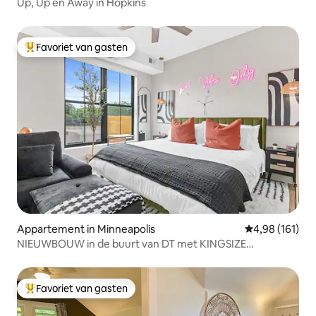
Up, Up en Away in Hopkins
Favoriet van gasten
Topfavoriet van gasten
Appartement in Minneapolis
Gemiddelde beo
4,98 (161)
NIEUWBOUW in de buurt van DT met KINGSIZE
bed+volledige keuken+wasserette
Favoriet van gasten
Topfavoriet van gasten