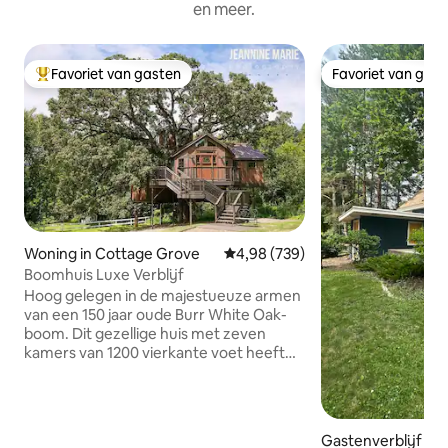
en meer.
Favoriet van gasten
Favoriet van gas
Topfavoriet van gasten
Favoriet van gas
Woning in Cottage Grove
Gemiddelde beoordeling van 4,98
4,98 (739)
Boomhuis Luxe Verblijf
Hoog gelegen in de majestueuze armen
van een 150 jaar oude Burr White Oak-
boom. Dit gezellige huis met zeven
kamers van 1200 vierkante voet heeft
niet alleen een adembenemend uitzicht,
het heeft ook betoverende en heerlijke
verrassingen die passen bij een
sprookje. Beklim 40 voet omhoog op de
Gastenverblijf in E
Observatietoren, waar een telescoop op