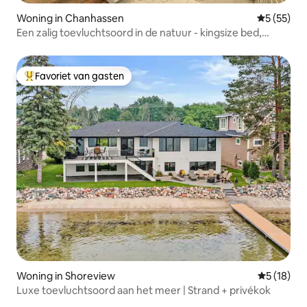
Woning in Chanhassen
Gemiddelde
5 (55)
Een zalig toevluchtsoord in de natuur - kingsize bed,
geweldige buitenlucht
Favoriet van gasten
Topfavoriet van gasten
Woning in Shoreview
Gemiddelde
5 (18)
Luxe toevluchtsoord aan het meer | Strand + privékok