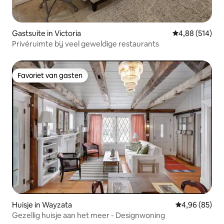
Gastsuite in Victoria
Gemiddelde beo
4,88 (514)
Privéruimte bij veel geweldige restaurants
Favoriet van gasten
Favoriet van gasten
Huisje in Wayzata
Gemiddelde be
4,96 (85)
Gezellig huisje aan het meer - Designwoning