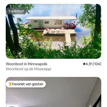
Superhost
Superhost
Woonboot in Minneapolis
Gemiddelde beo
4,91 (104)
Woonboot op de Mississippi
Favoriet van gasten
Topfavoriet van gasten