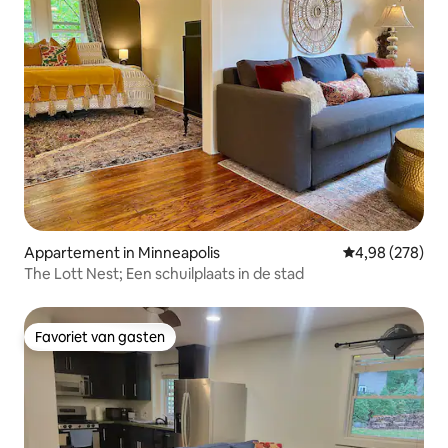
Appartement in Minneapolis
Gemiddelde beo
4,98 (278)
The Lott Nest; Een schuilplaats in de stad
Favoriet van gasten
Favoriet van gasten