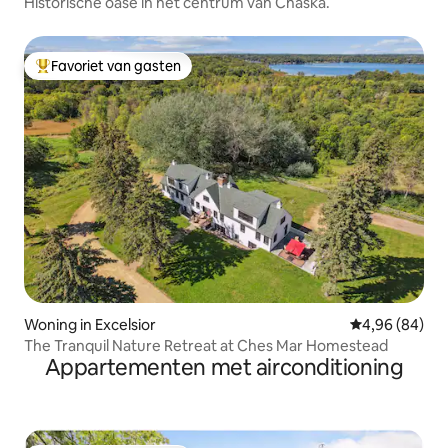
Historische oase in het centrum van Chaska.
Favoriet van gasten
Topfavoriet van gasten
Woning in Excelsior
Gemiddelde be
4,96 (84)
The Tranquil Nature Retreat at Ches Mar Homestead
Appartementen met airconditioning