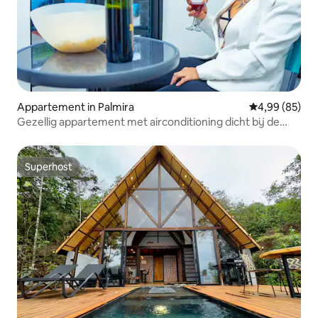
Appartement in Palmira
Gemiddelde be
4,99 (85)
Gezellig appartement met airconditioning dicht bij de
luchthaven
Superhost
Superhost