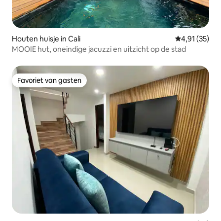
Houten huisje in Cali
Gemiddelde be
4,91 (35)
MOOIE hut, oneindige jacuzzi en uitzicht op de stad
Favoriet van gasten
Favoriet van gasten