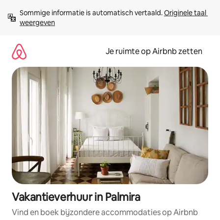
Ga
Sommige informatie is automatisch vertaald. 
Originele taal 
direct
weergeven
naar
inhoud
Je ruimte op Airbnb zetten
Vakantieverhuur in Palmira
Vind en boek bijzondere accommodaties op Airbnb