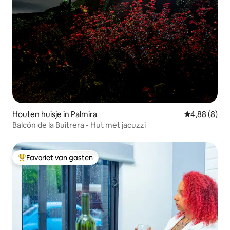
Houten huisje in Palmira
Gemiddelde b
4,88 (8)
Balcón de la Buitrera - Hut met jacuzzi
Favoriet van gasten
Topfavoriet van gasten