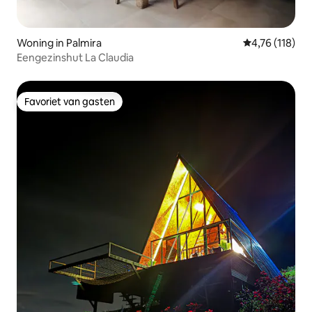
Woning in Palmira
Gemiddelde beo
4,76 (118)
Eengezinshut La Claudia
Favoriet van gasten
Favoriet van gasten