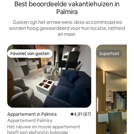
Best beoordeelde vakantiehuizen in
Palmira
Gasten zijn het ermee eens: deze accommodaties
worden hoog gewaardeerd voor hun locatie, netheid
en meer.
Favoriet van gasten
Superhost
Favoriet van gasten
Superhost
Appartement in Palmira
Gemiddelde beoordeling van 4,9
4,91 (67)
Appartement Palmira
Het nieuwe en mooie appartement
heeft een plafond in koloniale